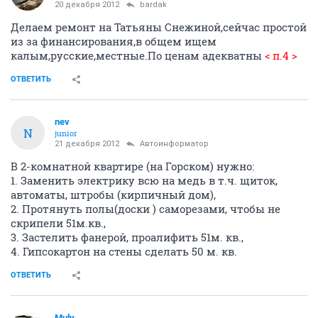
20 декабря 2012
bardak
Делаем ремонт на Татьяны Снежиной,сейчас простой
из за финансирования,в общем ищем
калым,русские,местные.По ценам адекватны
< п.4 >
ОТВЕТИТЬ
nev
N
junior
21 декабря 2012
Автоинформатор
В 2-комнатной квартире (на Горском) нужно:
1. Заменить электрику всю на медь в т.ч. щиток,
автоматы, штробы (кирпичный дом),
2. Протянуть полы(доски ) саморезами, чтобы не
скрипели 51м.кв.,
3. Застелить фанерой, проалифить 51м. кв.,
4. Гипсокартон на стены сделать 50 м. кв.
ОТВЕТИТЬ
Muly