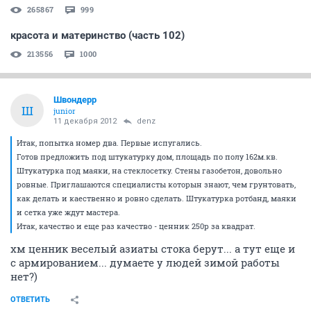
265867
999
красота и материнство (часть 102)
213556
1000
Швондерр
Ш
junior
11 декабря 2012
denz
Итак, попытка номер два. Первые испугались.
Готов предложить под штукатурку дом, площадь по полу 162м.кв.
Штукатурка под маяки, на стеклосетку. Стены газобетон, довольно
ровные. Приглашаются специалисты которын знают, чем грунтовать,
как делать и каественно и ровно сделать. Штукатурка ротбанд, маяки
и сетка уже ждут мастера.
Итак, качество и еще раз качество - ценник 250р за квадрат.
хм ценник веселый азиаты стока берут... а тут еще и
с армированием... думаете у людей зимой работы
нет?)
ОТВЕТИТЬ