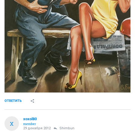
ОТВЕТИТЬ
xoxol80
X
member
29 декабря 2012
Shimbun