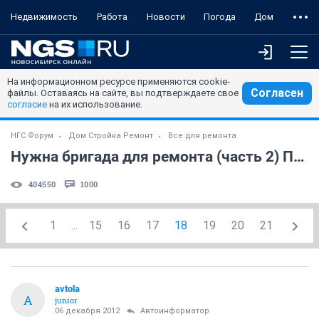
Недвижимость
Работа
Новости
Погода
Дом
На информационном ресурсе применяются cookie-
Согласен
файлы. Оставаясь на сайте, вы подтверждаете свое
согласие
на их использование.
НГС.Форум
Дом Стройка Ремонт
Все для ремонта
Нужна бригада для ремонта (часть 2) ПРАВИЛА в 1-м посте топика!
404550
1000
1
...
15
16
17
18
19
20
21
avtola
A
junior
06 декабря 2012
Автоинформатор