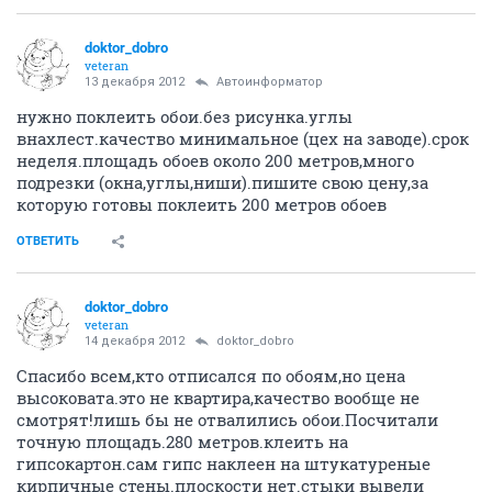
doktor_dobro
veteran
13 декабря 2012
Автоинформатор
нужно поклеить обои.без рисунка.углы
внахлест.качество минимальное (цех на заводе).срок
неделя.площадь обоев около 200 метров,много
подрезки (окна,углы,ниши).пишите свою цену,за
которую готовы поклеить 200 метров обоев
ОТВЕТИТЬ
doktor_dobro
veteran
14 декабря 2012
doktor_dobro
Спасибо всем,кто отписался по обоям,но цена
высоковата.это не квартира,качество вообще не
смотрят!лишь бы не отвалились обои.Посчитали
точную площадь.280 метров.клеить на
гипсокартон.сам гипс наклеен на штукатуреные
кирпичные стены.плоскости нет.стыки вывели