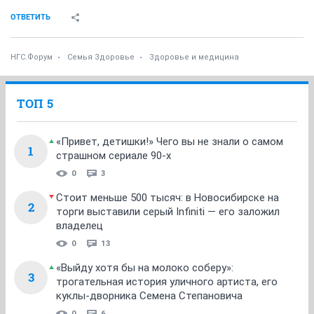
ОТВЕТИТЬ
НГС.Форум
Семья Здоровье
Здоровье и медицина
ТОП 5
«Привет, детишки!» Чего вы не знали о самом
1
страшном сериале 90-х
0
3
Стоит меньше 500 тысяч: в Новосибирске на
2
торги выставили серый Infiniti — его заложил
владелец
0
13
«Выйду хотя бы на молоко соберу»:
3
трогательная история уличного артиста, его
куклы-дворника Семена Степановича
0
6