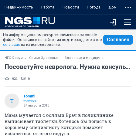
Недвижимость
Работа
Новости
Погода
Дом
На информационном ресурсе применяются cookie-
Согласен
файлы. Оставаясь на сайте, вы подтверждаете свое
согласие
на их использование.
НГС.Форум
Семья Здоровье
Здоровье и медицина
Посоветуйте невролога. Нужна консультаци-воспаление тройничного нерва.
921
0
Tommi
T
member
27 августа 2013
Мама мучается с болями.Врач в поликлинике
выписывает таблетки.Хотелось бы попасть к
хорошему специалисту который поможет
избавиться от этого недуга.