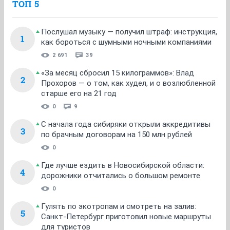
ТОП 5
Послушал музыку — получил штраф: инструкция,
1
как бороться с шумными ночными компаниями
2 691
39
«За месяц сбросил 15 килограммов»: Влад
2
Прохоров — о том, как худел, и о возлюбленной
старше его на 21 год
0
9
С начала года сибиряки открыли аккредитивы
3
по брачным договорам на 150 млн рублей
0
Где лучше ездить в Новосибирской области:
4
дорожники отчитались о большом ремонте
0
Гулять по экотропам и смотреть на залив:
5
Санкт-Петербург приготовил новые маршруты
для туристов