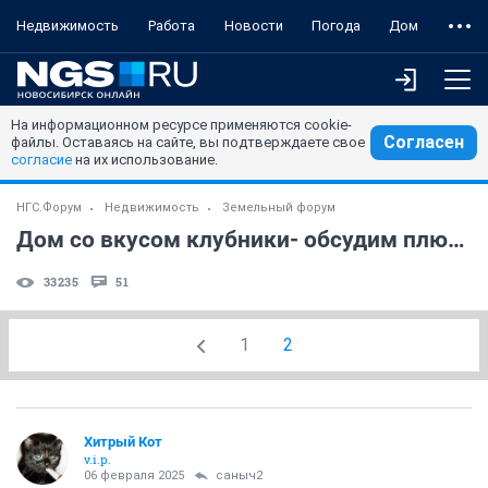
Недвижимость
Работа
Новости
Погода
Дом
На информационном ресурсе применяются cookie-
Согласен
файлы. Оставаясь на сайте, вы подтверждаете свое
согласие
на их использование.
НГС.Форум
Недвижимость
Земельный форум
Дом со вкусом клубники- обсудим плюсы и минусы поселка.
33235
51
1
2
Хитрый Кот
v.i.p.
06 февраля 2025
саныч2