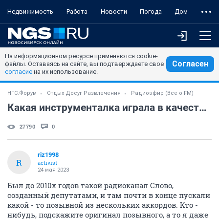
Недвижимость
Работа
Новости
Погода
Дом
На информационном ресурсе применяются cookie-
Согласен
файлы. Оставаясь на сайте, вы подтверждаете свое
согласие
на их использование.
НГС.Форум
Отдых Досуг Развлечения
Радиоэфир (Все о FM)
Какая инструменталка играла в качестве позывного на радио Слово?
27790
0
riz1998
R
activist
24 мая 2023
Был до 2010х годов такой радиоканал Слово,
созданный депутатами, и там почти в конце пускали
какой - то позывной из нескольких аккордов. Кто -
нибудь, подскажите оригинал позывного, а то я даже