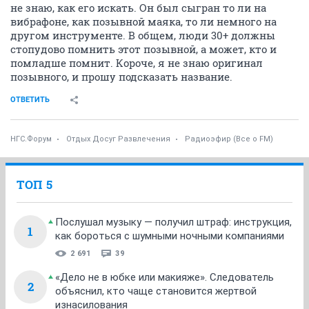
не знаю, как его искать. Он был сыгран то ли на
вибрафоне, как позывной маяка, то ли немного на
другом инструменте. В общем, люди 30+ должны
стопудово помнить этот позывной, а может, кто и
помладше помнит. Короче, я не знаю оригинал
позывного, и прошу подсказать название.
ОТВЕТИТЬ
НГС.Форум
Отдых Досуг Развлечения
Радиоэфир (Все о FM)
ТОП 5
Послушал музыку — получил штраф: инструкция,
1
как бороться с шумными ночными компаниями
2 691
39
«Дело не в юбке или макияже». Следователь
2
объяснил, кто чаще становится жертвой
изнасилования