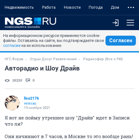
Недвижимость
Работа
Новости
Погода
Дом
На информационном ресурсе применяются cookie-
Согласен
файлы. Оставаясь на сайте, вы подтверждаете свое
согласие
на их использование.
НГС.Форум
Отдых Досуг Развлечения
Радиоэфир (Все о FM)
Авторадио и Шоу Драйв
18230
0
lisa2176
veteran
19 ноября 2021
Я вот не пойму утреннее шоу "Драйв" идет в Записи
что ли?
Они начинают в 7 часов, в Москве то это вообще рань!