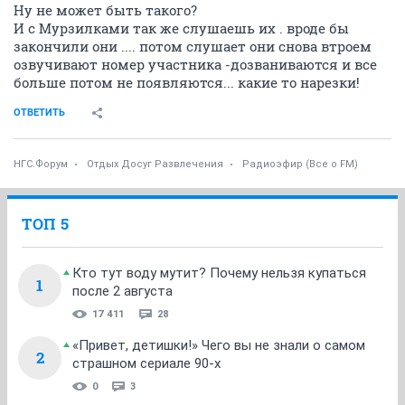
Ну не может быть такого?
И с Мурзилками так же слушаешь их . вроде бы
закончили они .... потом слушает они снова втроем
озвучивают номер участника -дозваниваются и все
больше потом не появляются... какие то нарезки!
ОТВЕТИТЬ
НГС.Форум
Отдых Досуг Развлечения
Радиоэфир (Все о FM)
ТОП 5
Кто тут воду мутит? Почему нельзя купаться
1
после 2 августа
17 411
28
«Привет, детишки!» Чего вы не знали о самом
2
страшном сериале 90-х
0
3