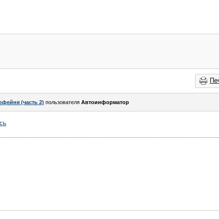
Пе
офейня (часть 2)
пользователя
Автоинформатор
сь