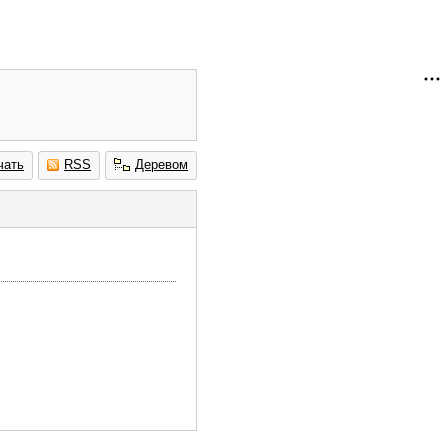
чать
RSS
Деревом