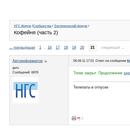
НГС.Форум
/
Сообщества
/
Эзотерический форум
/
Кофейня (часть 2)
1
..
16
17
18
19
20
21
←
предыдущая
следующая
→
Автоинформатор
06.09.11 17:01
Ответ на сообщение
К
guru
Сообщений: 6878
Топик закрыт. Продолжение
зде
Телепаты в отпуске