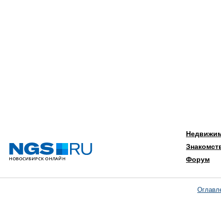
Недвижи
Знакомст
Форум
Оглавл