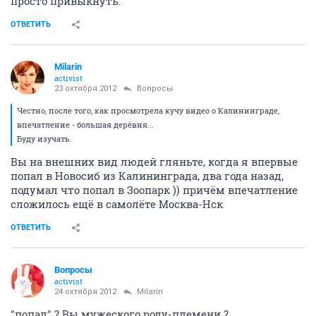
просто привыкнуть.
ОТВЕТИТЬ
Milarin
activist
23 октября 2012
Вопросы
Честно, после того, как просмотрела кучу видео о Калининграде,
впечатление - большая дерёвня...
Буду изучать.
Вы на внешних вид людей гляньте, когда я впервые
попал в Новосиб из Калининграда, два года назад,
подумал что попал в Зоопарк )) причём впечатление
сложилось ещё в самолёте Москва-Нск
ОТВЕТИТЬ
Вопросы
activist
24 октября 2012
Milarin
"попал" ? Вы мужеского роду-племени ?