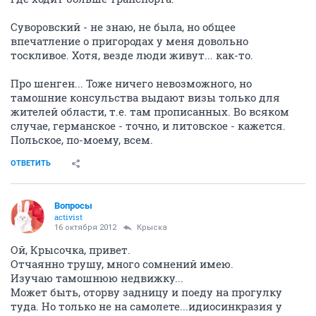
Суворовский - не знаю, не была, но общее
впечатление о пригородах у меня довольно
тоскливое. Хотя, везде люди живут... как-то.
Про шенген... Тоже ничего невозможного, но
тамошние консульства выдают визы только для
жителей области, т.е. там прописанных. Во всяком
случае, германское - точно, и литовское - кажется.
Польское, по-моему, всем.
ОТВЕТИТЬ
Вопросы
activist
16 октября 2012
Крыска
Ой, Крысочка, привет.
Отчаянно трушу, много сомнений имею.
Изучаю тамошнюю недвижку...
Может быть, оторву задницу и поеду на прогулку
туда. Но только не на самолете...идиосинкразия у