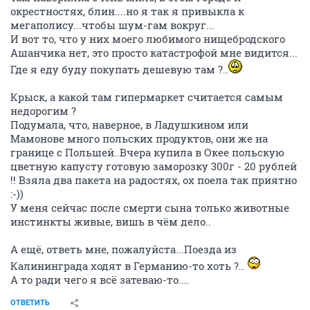
окрестностях, блин....но я так я привыкла к
мегаполису...чтобы шум-гам вокруг...
И вот то, что у них моего любимого нищебродского
Ашанчика нет, это просто катастрофой мне видится...
Где я еду буду покупать дешевую там ?..
Крыск, а какой там гипермаркет считается самым
недорогим ?
Подумала, что, наверное, в Ладушкином или
Мамонове много польских продуктов, они же на
границе с Польшей..Вчера купила в Окее польскую
цветную капусту готовую заморозку 300г - 20 рублей
!! Взяла два пакета на радостях, ох поела так приятно
:-))
У меня сейчас после смерти сына только животные
инстинкты живые, вишь в чём дело..
А ещё, ответь мне, пожалуйста...Поезда из
Калининграда ходят в Германию-то хоть ?..
А то ради чего я всё затеваю-то....
ОТВЕТИТЬ