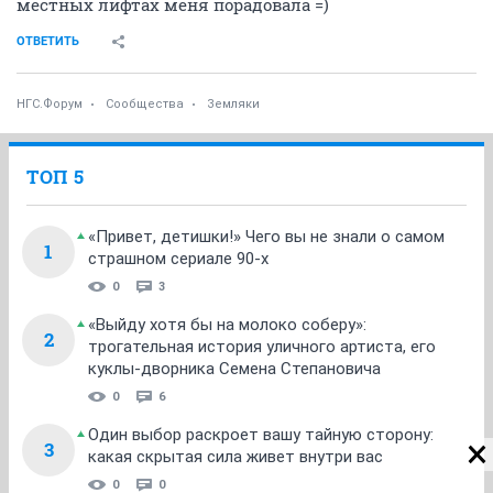
местных лифтах меня порадовала =)
ОТВЕТИТЬ
НГС.Форум
Сообщества
Земляки
ТОП 5
«Привет, детишки!» Чего вы не знали о самом
1
страшном сериале 90-х
0
3
«Выйду хотя бы на молоко соберу»:
2
трогательная история уличного артиста, его
куклы-дворника Семена Степановича
0
6
Один выбор раскроет вашу тайную сторону:
3
какая скрытая сила живет внутри вас
0
0