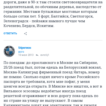
дороги, даже в 90-х там стояли световозвращатели на
разделительной, по обочинам деревья, наследство от
германии. Местами булыжные мостовые которым
больше сотни лет. 5 форт, Балтийск, Светлогорск,
Зеленоградск - пейзажи намного лучше чем
Коченево, Бердск, Искитим.
ОТВЕТИТЬ
54регион
guru
10 мая 2013
avrelij1
По поездам: до ярославского в Москве на Сибиряке,
25/26 поезд был, потом едешь на Белорусский вокзал,
Москва-Калинград фирменный поезд Янтарь, номер
не помню. Сколько ездил ничего кроме Российского
паспорта не требовали, хотя мне пофиг, у меня
шенген всегда открыта. В Минске все ништяк, а вот в
Вильнюсе эсэсовцы недобитые иногда поезд
решеткой огораживают и всю дорогу пока едешь по
их стране на улицу не выпускают. В самом
Калининграде ходят как электрички, так и дизеля,