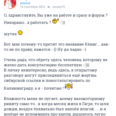
activist
14 сентября 2012
sergey75
О, здравствуйте, Вы уже на работе и сразу в форум ?
Нихарашо...а работать ?
:-))
шутка
Вот мне почему-то претит это название Кёниг....как-
то не по праву, кажется :-)) Ну да ладно :-)
Очень рада, что обрету здесь человека, которому не
жалко дать консультацию бесплатную :-)))
В личку неинтересно, ведь здесь, к открытому
разговору могут присоединиться ещё жертвы
сибирской ссылки и поностальгировать по
Калининграду, а я - почитаю !
Влажность меня не пугает, моему вазомоторному
риниту само то...я когда месяц жила в Гагре, то шли
дожди, воздух буквально был напоён влагой......и я
вообще не вспоминала про капли, дышалось легко.