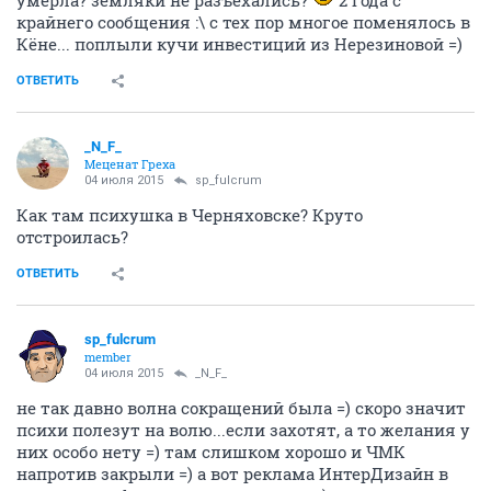
умерла? земляки не разъехались?
2 года с
крайнего сообщения :\ с тех пор многое поменялось в
Кёне... поплыли кучи инвестиций из Нерезиновой =)
ОТВЕТИТЬ
_N_F_
Меценат Греха
04 июля 2015
sp_fulcrum
Как там психушка в Черняховске? Круто
отстроилась?
ОТВЕТИТЬ
sp_fulcrum
member
04 июля 2015
_N_F_
не так давно волна сокращений была =) скоро значит
психи полезут на волю...если захотят, а то желания у
них особо нету =) там слишком хорошо и ЧМК
напротив закрыли =) а вот реклама ИнтерДизайн в