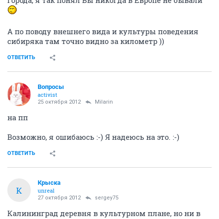
города, я так понял Вы никогда в Европе не бывали
А по поводу внешнего вида и культуры поведения
сибиряка там точно видно за километр ))
ОТВЕТИТЬ
Вопросы
activist
25 октября 2012
Milarin
на пп
Возможно, я ошибаюсь :-) Я надеюсь на это. :-)
ОТВЕТИТЬ
Крыска
К
unreal
27 октября 2012
sergey75
Калининград деревня в культурном плане, но ни в