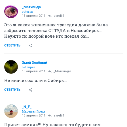
_Матильда
veteran
15 апреля 2011
avrelij1
Это ж какая жизненная трагедия должна была
забросить человека ОТТУДА в Новосибирск...
Неужто по доброй воле кто поехал бы..
ОТВЕТИТЬ
Змей Зелёный
old viper
15 апреля 2011
_Матильда
Не иначе сослали в Сибирь...
ОТВЕТИТЬ
_N_F_
Меценат Греха
16 апреля 2011
avrelij1
Привет земляк!!! Ну наконец-то будет с кем