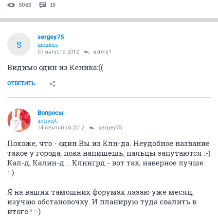
5065
19
sergey75
S
member
07 августа 2012
avrelij1
Видимо один из Кеника:((
ОТВЕТИТЬ
Вопросы
activist
14 сентября 2012
sergey75
Похоже, что - один Вы из Клн-да. Неудобное название
такое у города, пока напишешь, пальцы запутаются :-)
Кал-д, Калин-д... Клннгрд - вот так, наверное лучше
:-)
Я на ваших тамошних форумах лазаю уже месяц,
изучаю обстановочку. И планирую туда свалить в
итоге ! :-)