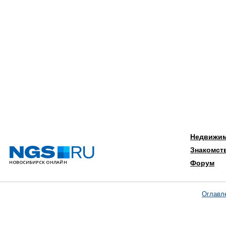
Недвижи
Знакомст
Форум
Оглавл