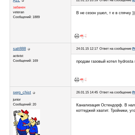
A2L
22.01.15 20:59
Ответ на сообщение
R
забанен
veteran
В не сезон ушел, т е в спячку )
Сообщений: 1889
satt888
24.01.15 12:17
Ответ на сообщение
Р
activist
Сообщений: 169
продам газовый котел hydrosta 
serg_chist
26.01.15 14:45
Ответ на сообщение
Р
junior
Сообщений: 20
Канализация Остендорф. В нали
коттеджей хватит. Тройники, уг