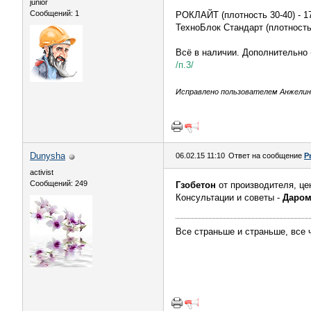
junior
Сообщений: 1
РОКЛАЙТ (плотность 30-40) - 1
ТехноБлок Стандарт (плотность 
Всё в наличии. Дополнительно 
/п.3/
Исправлено пользователем Анжелина1
Dunysha
06.02.15 11:10
Ответ на сообщение
Р
activist
Сообщений: 249
Гзобетон
от производителя, цен
Консультации и советы -
Даром!
Все страньше и страньше, все ч