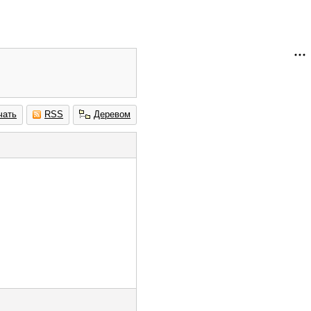
чать
RSS
Деревом