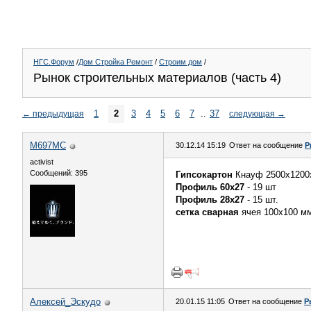
НГС.Форум
/
Дом Стройка Ремонт
/
Строим дом
/
Рынок строительных материалов (часть 4)
1
2
3
4
5
6
7
..
37
←
предыдущая
следующая
→
M697МС
30.12.14 15:19
Ответ на сообщение
Р
activist
Сообщений: 395
Гипсокартон
Кнауф 2500х1200х
Профиль 60х27
- 19 шт
Профиль 28х27
- 15 шт.
сетка сварная
ячея 100х100 мм
Алексей_Эскудо
20.01.15 11:05
Ответ на сообщение
Р