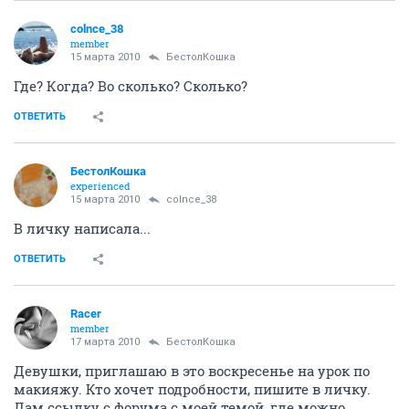
colnce_38
member
15 марта 2010
БестолКошка
Где? Когда? Во сколько? Сколько?
ОТВЕТИТЬ
БестолКошка
experienced
15 марта 2010
colnce_38
В личку написала...
ОТВЕТИТЬ
Racer
member
17 марта 2010
БестолКошка
Девушки, приглашаю в это воскресенье на урок по
макияжу. Кто хочет подробности, пишите в личку.
Дам ссылку с форума с моей темой, где можно