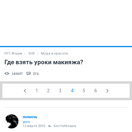
НГС.Форум
SHE
Мода и красота
Где взять уроки макияжа?
140457
274
1
2
3
4
5
6
полночь
guru
12 марта 2010
БестолКошка