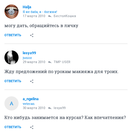
Halja
Я не баба, я - богиня!
17 марта 2010
БестолКошка
могу дать, обращийтесь в личку
ОТВЕТИТЬ
lesya99
junior
29 марта 2010
TMP USER
Жду предложений по урокам макияжа для троих.
ОТВЕТИТЬ
a_ngelina
A
veteran
30 марта 2010
lesya99
Кто нибудь занимается на курсах? Как впечатления?
ОТВЕТИТЬ