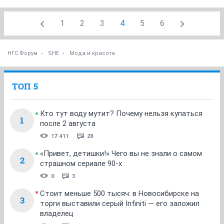
1
2
3
4
5
6
НГС.Форум
SHE
Мода и красота
ТОП 5
Кто тут воду мутит? Почему нельзя купаться
1
после 2 августа
17 411
28
«Привет, детишки!» Чего вы не знали о самом
2
страшном сериале 90-х
0
3
Стоит меньше 500 тысяч: в Новосибирске на
3
торги выставили серый Infiniti — его заложил
владелец