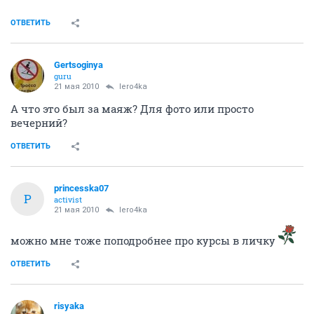
ОТВЕТИТЬ
Gertsoginya
guru
21 мая 2010
lero4ka
А что это был за маяж? Для фото или просто
вечерний?
ОТВЕТИТЬ
princesska07
P
activist
21 мая 2010
lero4ka
можно мне тоже поподробнее про курсы в личку
ОТВЕТИТЬ
risyaka