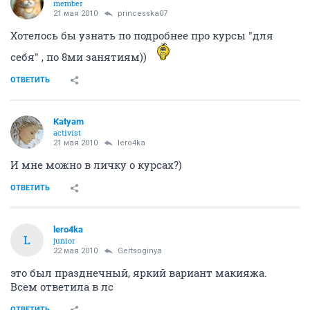
member
21 мая 2010
princesska07
Хотелось бы узнать по подробнее про курсы "для
себя" , по 8ми занятиям))
ОТВЕТИТЬ
Katyam
activist
21 мая 2010
lero4ka
И мне можно в личку о курсах?)
ОТВЕТИТЬ
lero4ka
L
junior
22 мая 2010
Gertsoginya
это был празднечный, яркий вариант макияжа.
Всем ответила в лс
ОТВЕТИТЬ