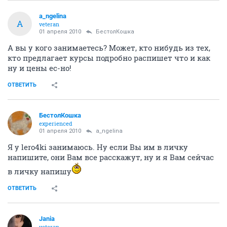
a_ngelina
A
veteran
01 апреля 2010
БестолКошка
А вы у кого занимаетесь? Может, кто нибудь из тех,
кто предлагает курсы подробно распишет что и как
ну и цены ес-но!
ОТВЕТИТЬ
БестолКошка
experienced
01 апреля 2010
a_ngelina
Я у lero4ki занимаюсь. Ну если Вы им в личку
напишите, они Вам все расскажут, ну и я Вам сейчас
в личку напишу
ОТВЕТИТЬ
Jania
veteran