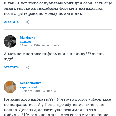
и как? я вот тоже обдумываю хочу для себя. есть еще
одна девочка на свадебном форуме в визажистах
посмотрите.рона по моему по англ ник.
ОТВЕТИТЬ
Malvincka
member
12 марта 2010
полночь
А можно мне тоже информацию в личку??? очень
жду!
ОТВЕТИТЬ
БестолКошка
experienced
12 марта 2010
полночь
Не знаю кого выбрать??? (((( Что-то фотки у Racer мне
не понравились. А у Роны про обучение ничего не
нашла. Девочки, давайте уже решимся на что-
нибудь!!!! Ну ведь надо же!!! А то глаза у меня такие