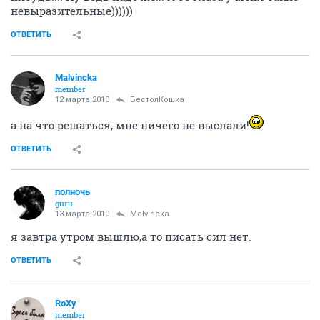
невыразительные))))))
ОТВЕТИТЬ
Malvincka
member
12 марта 2010
БестолКошка
а на что решаться, мне ничего не выслали!
ОТВЕТИТЬ
полночь
guru
13 марта 2010
Malvincka
я завтра утром вышлю,а то писать сил нет.
ОТВЕТИТЬ
RoXy
member