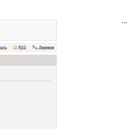
чать
RSS
Деревом