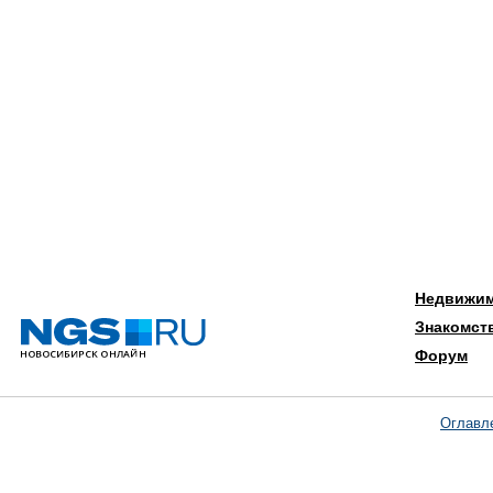
Недвижи
Знакомст
Форум
Оглавл