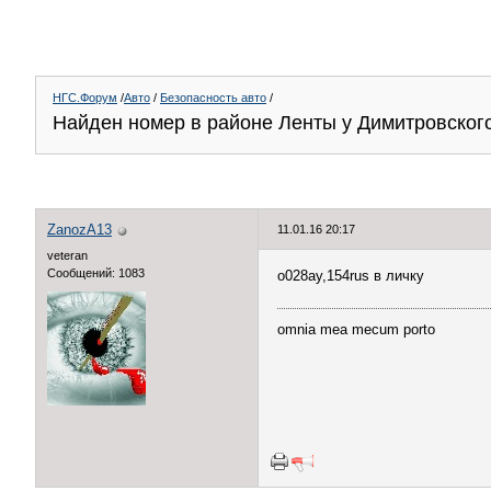
НГС.Форум
/
Авто
/
Безопасность авто
/
Найден номер в районе Ленты у Димитровского
ZanozA13
11.01.16 20:17
veteran
Сообщений: 1083
о028ау,154rus в личку
omnia mea mecum porto