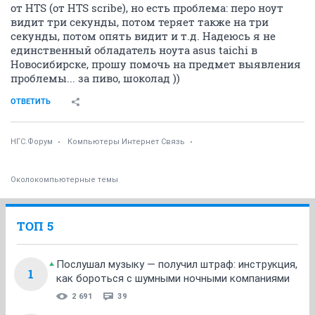
от HTS (от HTS scribe), но есть проблема: перо ноут
видит три секунды, потом теряет также на три
секунды, потом опять видит и т.д. Надеюсь я не
единственный обладатель ноута asus taichi в
Новосибирске, прошу помочь на предмет выявления
проблемы... за пиво, шоколад ))
ОТВЕТИТЬ
НГС.Форум
Компьютеры Интернет Связь
Околокомпьютерные темы
ТОП 5
Послушал музыку — получил штраф: инструкция,
1
как бороться с шумными ночными компаниями
2 691
39