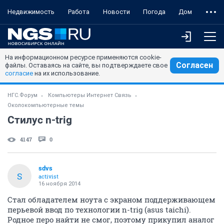
Недвижимость
Работа
Новости
Погода
Дом
На информационном ресурсе применяются cookie-
Согласен
файлы. Оставаясь на сайте, вы подтверждаете свое
согласие
на их использование.
НГС.Форум
Компьютеры Интернет Связь
Околокомпьютерные темы
Стилус n-trig
4147
0
sdvs
S
activist
16 ноября 2014
Стал обладателем ноута с экраном поддерживающем
перьевой ввод по технологии n-trig (asus taichi).
Родное перо найти не смог, поэтому прикупил аналог