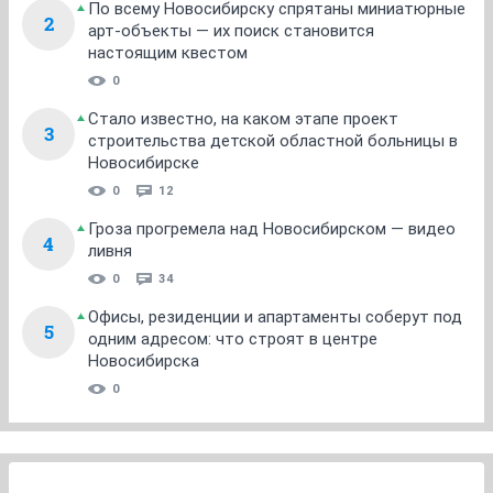
По всему Новосибирску спрятаны миниатюрные
2
арт-объекты — их поиск становится
настоящим квестом
0
Стало известно, на каком этапе проект
3
строительства детской областной больницы в
Новосибирске
0
12
Гроза прогремела над Новосибирском — видео
4
ливня
0
34
Офисы, резиденции и апартаменты соберут под
5
одним адресом: что строят в центре
Новосибирска
0