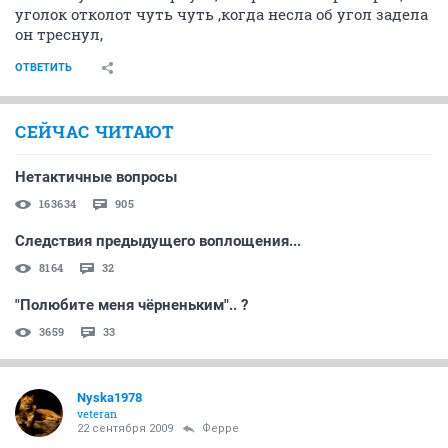
уголок отколот чуть чуть ,когда несла об угол задела
он треснул,
ОТВЕТИТЬ
СЕЙЧАС ЧИТАЮТ
Нетактичные вопросы
163634
905
Следствия предыдущего воплощения...
8164
32
"Полюбите меня чёрненьким".. ?
3659
33
Nyska1978
veteran
22 сентября 2009
Ферре