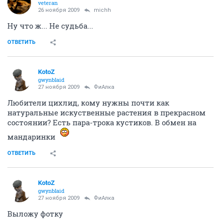
veteran
26 ноября 2009
michh
Ну что ж... Не судьба...
ОТВЕТИТЬ
KotoZ
gwynblaid
27 ноября 2009
ФиАлка
Любители цихлид, кому нужны почти как
натуральные искуственные растения в прекрасном
состоянии? Есть пара-трока кустиков. В обмен на
мандаринки
ОТВЕТИТЬ
KotoZ
gwynblaid
27 ноября 2009
ФиАлка
Выложу фотку