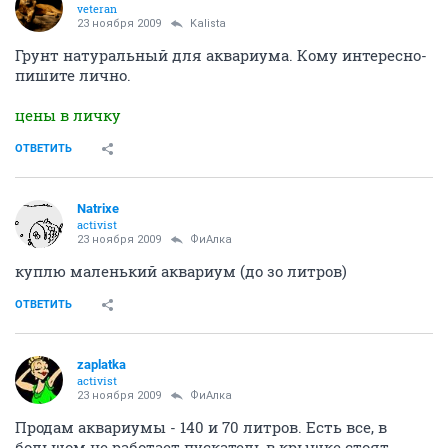
veteran
23 ноября 2009
Kalista
Грунт натуральный для аквариума. Кому интересно-
пишите лично.
цены в личку
ОТВЕТИТЬ
Natrixe
activist
23 ноября 2009
ФиАлка
куплю маленький аквариум (до зо литров)
ОТВЕТИТЬ
zaplatka
activist
23 ноября 2009
ФиАлка
Продам аквариумы - 140 и 70 литров. Есть все, в
большом не работает пускатель,в крышке стоят