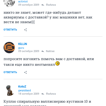
activist
09 октября 2009
ФиАлка
никто не знает, может где-нибудь делают
аквариумы с доставкой? у нас машинки нет, как
вести не знаем(((
ОТВЕТИТЬ
KiLLiN
guru
09 октября 2009
Natrixe
попросите когонить помочь вам с доставкой, или
такси еще никто неотменял
ОТВЕТИТЬ
KotoZ
gwynblaid
18 октября 2009
ФиАлка
Куплю спиральную валлиснерию кустиков 10 и
яванский мох недорого.