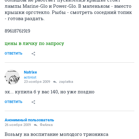
лампы Marine-Glo и Power-Glo. В маленьком - вместо
крышки оргстекло. Рыбы - смотреть соседний топик
- готова раздать.
89618761919
цены в личку по запросу
ОТВЕТИТЬ
Natrixe
activist
23 ноября 2009
zaplatka
эх... купила б у вас 140, но уже поздно
ОТВЕТИТЬ
Анонимный пользователь
26 ноября 2009
ФиАлка
Возьму на воспитание молодого трионикса