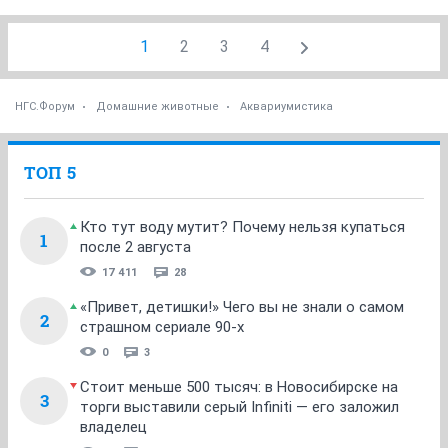
1
2
3
4
НГС.Форум
Домашние животные
Аквариумистика
ТОП 5
Кто тут воду мутит? Почему нельзя купаться
1
после 2 августа
17 411
28
«Привет, детишки!» Чего вы не знали о самом
2
страшном сериале 90-х
0
3
Стоит меньше 500 тысяч: в Новосибирске на
3
торги выставили серый Infiniti — его заложил
владелец