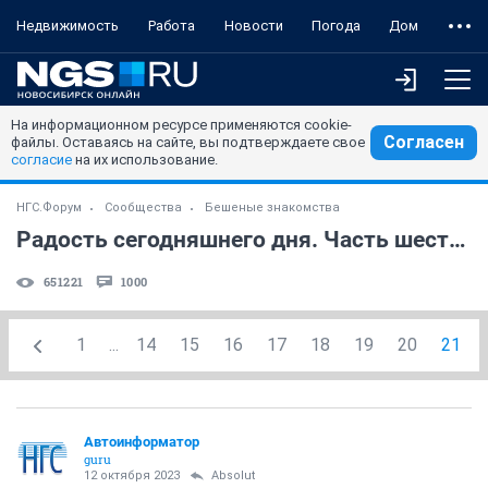
Недвижимость
Работа
Новости
Погода
Дом
На информационном ресурсе применяются cookie-
Согласен
файлы. Оставаясь на сайте, вы подтверждаете свое
согласие
на их использование.
НГС.Форум
Сообщества
Бешеные знакомства
Радость сегодняшнего дня. Часть шестая. NF
651221
1000
1
...
14
15
16
17
18
19
20
21
Автоинформатор
guru
12 октября 2023
Absolut