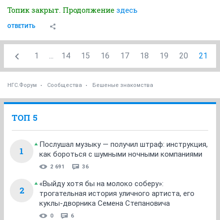
Топик закрыт. Продолжение
здесь
ОТВЕТИТЬ
1
...
14
15
16
17
18
19
20
21
НГС.Форум
Сообщества
Бешеные знакомства
ТОП 5
Послушал музыку — получил штраф: инструкция,
1
как бороться с шумными ночными компаниями
2 691
36
«Выйду хотя бы на молоко соберу»:
2
трогательная история уличного артиста, его
куклы-дворника Семена Степановича
0
6