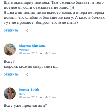
Ща в аквапарку пойдём. Там смешно бывает, и тело
потное от соли отмывать не надо. )))
Я два дня попил пива вместо воды, а вчера вечером
понял, что слабак и больше не могу. А квас в бочках
тут не продают. Вопрос: что мне пить?
ОТВЕТИТЬ
Марина_Михална
veteran
02 июля 2015
McBurns
Воду?
морсик можно сварганить...
ОТВЕТИТЬ
Ksenia_Strizh
guru
02 июля 2015
McBurns
Воду уже предлагали?