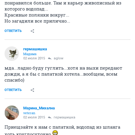
понравился больше. Там и карьер живописный из
которого водопад...
Красивые полянки вокруг...
Но загадили все прилично...
ОТВЕТИТЬ
гермашишка
Мадама
02 июля 2015
aglow
мда...ладно буду гуглить...хотя на выхи передают
дожди, а я бы с палаткой хотела...вообщем, всем
спасибо)
ОТВЕТИТЬ
Марина_Михална
veteran
02 июля 2015
гермашишка
Приещзайте к нам с палаткой, водопад из шланга
хоть круглосуточно