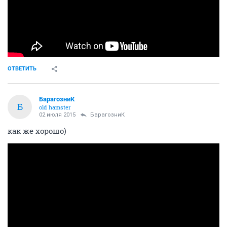
ОТВЕТИТЬ
БарагозниК
Б
old hamster
02 июля 2015
БарагозниК
как же хорошо)