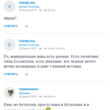
GuimpLena
G
Белая Госпожа
02 июля 2015
McBurns
айран?
ОТВЕТИТЬ
GuimpLena
G
Белая Госпожа
02 июля 2015
Ne budu ni kem
Еч, минеральная вода есть разная. Есть лечебная
типа Ессентуки. есть обычная. вот всякое нечто
вечно возводишь в ранг главной истины.
ОТВЕТИТЬ
гермашишка
Мадама
02 июля 2015
McBurns
Квас из бутылки, просто вода в бутылках и в