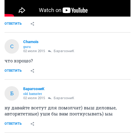
ОТВЕТИТЬ
Chamois
C
guru
02 июля 2015
БарагозниК
что хорошо?
ОТВЕТИТЬ
БарагозниК
Б
old hamster
02 июля 2015
БарагозниК
ну давайте всетут для помолчат) выш деловые,
авторитетные) уши бы вам пооткусывать) ыы
ОТВЕТИТЬ