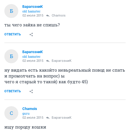
БарагозниК
Б
old hamster
02 июля 2015
Chamois
ты чего зайка не спишь?
ОТВЕТИТЬ
БарагозниК
Б
old hamster
02 июля 2015
БарагозниК
ну видать есть какойто невьреальный повод не спать
и промолчать на вопрос) ы
чего я старый то такой) как будто 45)
ОТВЕТИТЬ
Chamois
C
guru
02 июля 2015
БарагозниК
ищу породу кошки