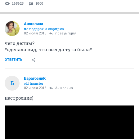
165623
1000
Aнжелина
не подарок, а сюрприз
02 июля 2015
презумпция
чего делим?
*сделала вид, что всегда тута была*
ОТВЕТИТЬ
БарагозниК
Б
old hamster
02 июля 2015
Aнжелина
настроение)