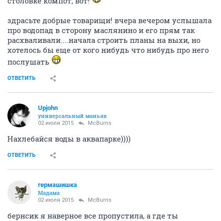
столовке компот, вот!
здрасьте добрые товарищи! вчера вечером услышала
про водопад в сторону маслянино и его прям так
расхваливали....начала строить планы на выхи, но
хотелось бы еще от кого нибудь что нибудь про него
послушать
ОТВЕТИТЬ
Upjohn
универсальный маньяк
02 июля 2015
McBurns
Нахлебайся воды в аквапарке))))
ОТВЕТИТЬ
гермашишка
Мадама
02 июля 2015
McBurns
бернсик я наверное все пропустила, а где ты