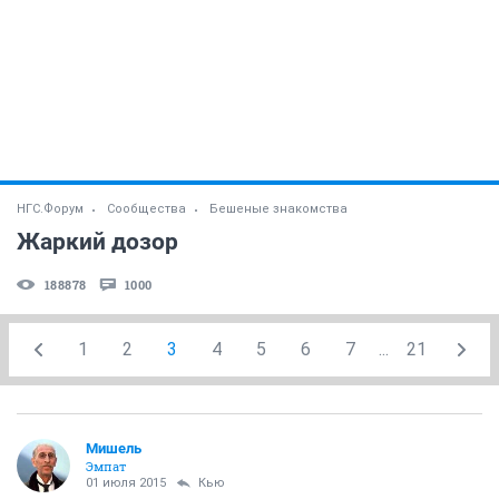
НГС.Форум
Сообщества
Бешеные знакомства
Жаркий дозор
188878
1000
1
2
3
4
5
6
7
...
21
Мишель
Эмпат
01 июля 2015
Кью