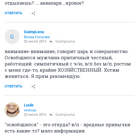
отдыхаешь? ....аквапарк...яровое?
ОТВЕТИТЬ
GuimpLena
G
Белая Госпожа
02 июля 2015
GuimpLena
внимание-внимание, говорит царь и совершенство.
Освободился мужчина приличный честный,
работящий. симпатичный с ч/ю, в/п без м/п, ростом
с меня где-то, крайне ХОЗЯЙСТВЕННЫЙ. Хотим
жениться. Я прям рекомендую.
ОТВЕТИТЬ
Luule
veteran
02 июля 2015
GuimpLena
"освободился" - это откуда? в/п - вредные привычки
есть какие-то? мало информации