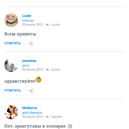
Luule
veteran
02 июля 2015
Luule
Всем приветы
ОТВЕТИТЬ
увалень
guru
02 июля 2015
Luule
здравствуйте!
ОТВЕТИТЬ
McBurns
gold Няmster
02 июля 2015
Upjohn
Нет, орангутаны в зоопарке. )))