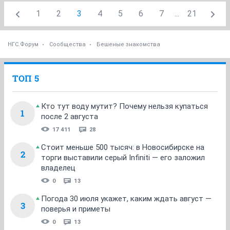
1
2
3
4
5
6
7
...
21
НГС.Форум
Сообщества
Бешеные знакомства
ТОП 5
Кто тут воду мутит? Почему нельзя купаться
1
после 2 августа
17 411
28
Стоит меньше 500 тысяч: в Новосибирске на
2
торги выставили серый Infiniti — его заложил
владелец
0
13
Погода 30 июля укажет, каким ждать август —
3
поверья и приметы
0
13