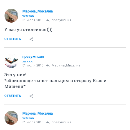
Марина_Михална
veteran
01 июля 2015
презумпция
У вас ус отклеился))))
ОТВЕТИТЬ
презумпция
хикки
01 июля 2015
Марина_Михална
Это у них!
*обвиняюще тычет пальцем в сторону Кью и
Мишеля*
ОТВЕТИТЬ
Марина_Михална
veteran
01 июля 2015
презумпция