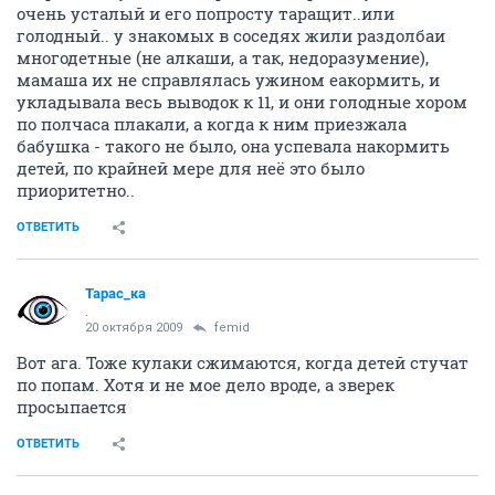
очень усталый и его попросту таращит..или
голодный.. у знакомых в соседях жили раздолбаи
многодетные (не алкаши, а так, недоразумение),
мамаша их не справлялась ужином еакормить, и
укладывала весь выводок к 11, и они голодные хором
по полчаса плакали, а когда к ним приезжала
бабушка - такого не было, она успевала накормить
детей, по крайней мере для неё это было
приоритетно..
ОТВЕТИТЬ
Тарас_ка
.
20 октября 2009
femid
Вот ага. Тоже кулаки сжимаются, когда детей стучат
по попам. Хотя и не мое дело вроде, а зверек
просыпается
ОТВЕТИТЬ