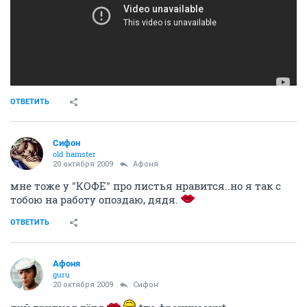
ОТВЕТИТЬ
Сифон
old hamster
20 октября 2009
Aфоня
мне тоже у "КОФЕ" про листья нравится..но я так с
тобою на работу опоздаю, дядя.
ОТВЕТИТЬ
Aфоня
guru
20 октября 2009
Сифон