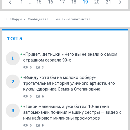
1
...
15
16
17
18
19
20
21
НГС.Форум
Сообщества
Бешеные знакомства
ТОП 5
«Привет, детишки!» Чего вы не знали о самом
1
страшном сериале 90-х
0
3
«Выйду хотя бы на молоко соберу»:
2
трогательная история уличного артиста, его
куклы-дворника Семена Степановича
0
6
«Такой маленький, а уже батя»: 10-летний
3
автомеханик починил машину сестры — видео с
ним набирают миллионы просмотров
0
9