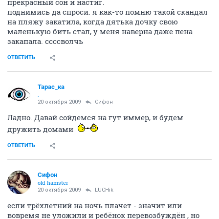
прекрасный сон и настиг.
поднимись да спроси. я как-то помню такой скандал
на пляжу закатила, когда дятька дочку свою
маленькую бить стал, у меня наверна даже пена
закапала. ссссволчь
ОТВЕТИТЬ
Тарас_ка
.
20 октября 2009
Сифон
Ладно. Давай сойдемся на гут иммер, и будем
дружить домами
ОТВЕТИТЬ
Сифон
old hamster
20 октября 2009
LUCHik
если трёхлетний на ночь плачет - значит или
вовремя не уложили и ребёнок перевозбуждён , но