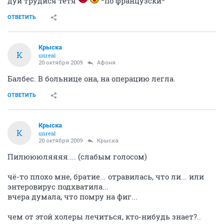
дуй трудися тётя
*по французски*
ОТВЕТИТЬ
Крыска
К
unreal
20 октября 2009
Aфоня
Балбес. В больнице она, на операцию легла.
ОТВЕТИТЬ
Крыска
К
unreal
20 октября 2009
Крыска
Пилюююляяяя.... (слабым голосом)
чё-то плохо мне, братие... отравилась, что ли... или
энтеровирус подхватила...
вчера думала, что помру на фиг...
чем от этой холеры лечиться, кто-нибудь знает?..