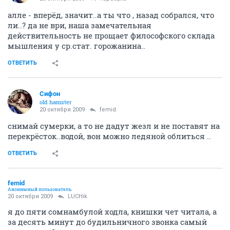
алле - вперёд, значит..а ты что , назад собрался, что
ли..? да не ври, наша замечательная
действительность не прощает философского склада
мышления у ср.стат. горожанина..
ОТВЕТИТЬ
Сифон
old hamster
20 октября 2009
femid
снимай сумерки, а то не дадут жезл и не поставят на
перекрёсток..водой, вон можно ледяной облиться ..
ОТВЕТИТЬ
femid
Анонимный пользователь
20 октября 2009
LUCHik
я до пяти сомнамбулой ходла, книшки чет читала, а
за десять минут до будильничного звонка самый