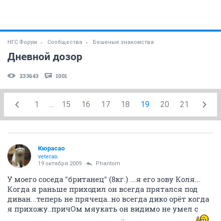
НГС.Форум
Сообщества
Бешеные знакомства
Дневной дозор
233643
1001
1
...
15
16
17
18
19
20
21
Кюрасао
veteran
19 октября 2009
Phantom
У моего соседа "британец" (8кг.) ...я его зову Коля...
Когда я раньше приходил он всегда прятался под
диван...теперь не прячеца..но всегда дико орёт когда
я прихожу..причОм мяукать он видимо не умел с