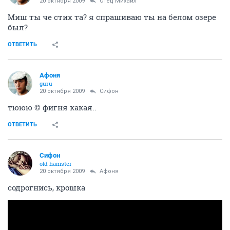
20 октября 2009
Отец Михаил
Миш ты че стих та? я спрашиваю ты на белом озере
был?
ОТВЕТИТЬ
Aфоня
guru
20 октября 2009
Сифон
тююю © фигня какая..
ОТВЕТИТЬ
Сифон
old hamster
20 октября 2009
Aфоня
содрогнись, крошка