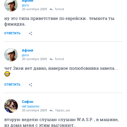
Aфоня
guru
20 октября 2009
femid
ну это типа приветствие по еврейски.. темнота ты
фимидка..
ОТВЕТИТЬ
Aфоня
guru
20 октября 2009
femid
чет Зизи нет давно, наверное полюбовника завела...
ОТВЕТИТЬ
Сифон
old hamster
20 октября 2009
Тарас_ка
вторую неделю слушаю слушаю W.A.S.P. , в машине,
из дома меня с этим выгоняют..