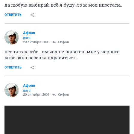
да любую выбирай, всё я буду..то ж мои ипостаси..
ОТВЕТИТЬ
Aфоня
guru
20 октября 2009
Сифон
песня так себе.. смысл не понятен. мне у черного
кофе одна песенка ндравиться..
ОТВЕТИТЬ
Aфоня
guru
20 октября 2009
Сифон