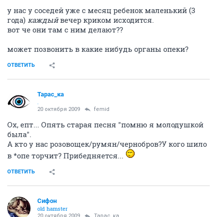
у нас у соседей уже с месяц ребенок маленький (3
года)
каждый
вечер криком исходится.
вот че они там с ним делают??
может позвонить в какие нибудь органы опеки?
ОТВЕТИТЬ
Тарас_ка
.
20 октября 2009
femid
Ох, епт... Опять старая песня "помню я молодушкой
была".
А кто у нас розовощек/румян/чернобров?У кого шило
в *опе торчит? Прибедняется...
ОТВЕТИТЬ
Сифон
old hamster
20 октября 2009
Тарас_ка