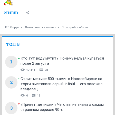
ОТВЕТИТЬ
НГС.Форум
Домашние животные
Пристрой: собаки
ТОП 5
Кто тут воду мутит? Почему нельзя купаться
1
после 2 августа
17 411
28
Стоит меньше 500 тысяч: в Новосибирске на
2
торги выставили серый Infiniti — его заложил
владелец
0
13
«Привет, детишки!» Чего вы не знали о самом
3
страшном сериале 90-х