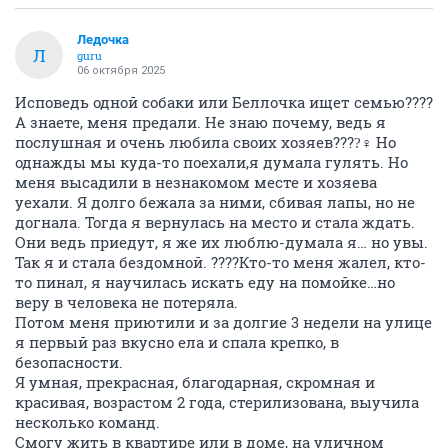
Ледочка
Л
guru
06 октября 2025
Исповедь одной собаки или Беллочка ищет семью????
А знаете, меня предали. Не знаю почему, ведь я
послушная и очень любила своих хозяев????‍♀ Но
однажды мы куда-то поехали,я думала гулять. Но
меня высадили в незнакомом месте и хозяева
уехали. Я долго бежала за ними, сбивая лапы, но не
догнала. Тогда я вернулась на место и стала ждать.
Они ведь приедут, я же их люблю-думала я… но увы.
Так я и стала бездомной. ????Кто-то меня жалел, кто-
то пинал, я научилась искать еду на помойке…но
веру в человека не потеряла.
Потом меня приютили и за долгие 3 недели на улице
я первый раз вкусно ела и спала крепко, в
безопасности.
Я умная, прекрасная, благодарная, скромная и
красивая, возрастом 2 года, стерилизована, выучила
несколько команд.
Смогу жить в квартире или в доме, на уличном