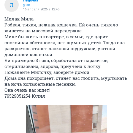
Ледочка
Л
guru
16 апреля 2026 в 12:45
Милая Мила
Робкая, тихая, нежная кошечка. Ей очень тяжело
живется на массовой передержке.
Миле бы жить в квартире, в семье, где царит
спокойная обстановка, нет шумных детей. Тогда она
раскроется, станет ласковой подружкой, уютной
домашней кошечкой.
Ей примерно 3 года, обработана от паразитов,
стерилизована, здорова, приучена к лотку.
Пожалейте Милочку, заберите домой!
Дома она похорошеет, станет вас любить, мурлыкать
на ночь колыбельные песенки.
Она очень вас ждет!
79529051254 Юлия