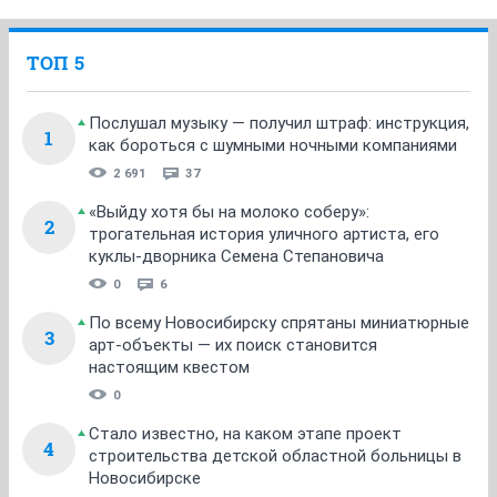
ТОП 5
Послушал музыку — получил штраф: инструкция,
1
как бороться с шумными ночными компаниями
2 691
37
«Выйду хотя бы на молоко соберу»:
2
трогательная история уличного артиста, его
куклы-дворника Семена Степановича
0
6
По всему Новосибирску спрятаны миниатюрные
3
арт-объекты — их поиск становится
настоящим квестом
0
Стало известно, на каком этапе проект
4
строительства детской областной больницы в
Новосибирске