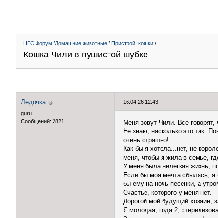
НГС.Форум
/
Домашние животные
/
Пристрой: кошки
/
Кошка Чили в пушистой шубке
Ледочка
16.04.26 12:43
guru
Сообщений: 2821
Меня зовут Чили. Все говорят, 
Не знаю, насколько это так. П
очень страшно!
Как бы я хотела...нет, не кор
меня, чтобы я жила в семье, гд
У меня была нелегкая жизнь, п
Если бы моя мечта сбылась, я 
бы ему на ночь песенки, а утр
Счастье, которого у меня нет.
Дорогой мой будущий хозяин, з
Я молодая, года 2, стерилизова