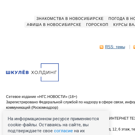
ЗНАКОМСТВА В НОВОСИБИРСКЕ
ПОГОДА В 
АФИША В НОВОСИБИРСКЕ
ГОРОСКОП
КУРСЫ ВА
RSS: темы
Сетевое издание «НГС.НОВОСТИ» (18+)
Зарегистрировано Федеральной службой по надзору в сфере связи, инф
коммуникаций (Роскомнадзор)
Свидетельство о регистрации СМИ ЭЛ № ФС 77—84683
На информационном ресурсе применяются
Учредитель: Общество с ограниченной ответственностью «ИНТЕРНЕТ 
Главный редактор: Громкова Елена Александровна
cookie-файлы. Оставаясь на сайте, вы
Адрес редакции: 630099, Россия, Новосибирск, ул. Ленина, д. 12, 6 этаж, те
подтверждаете свое
согласие
на их
00-00 (круглосуточно)