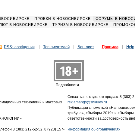
НОВОСИБИРСКЕ
ПРОБКИ В НОВОСИБИРСКЕ
ФОРУМЫ В НОВОС
ЛЮТ В НОВОСИБИРСКЕ
ТУРИЗМ В НОВОСИБИРСКЕ
ПРОМОКО
RSS: сообщения
Топ писателей
Бан-лист
Правила
Help
Подробности...
Связаться с отделом продаж: 8 (383) 21
ормационных технологий и массовых
reklamangs@shkulev.ru
Публикации с пометкой «На правах ре
трибуна», «Выборы-2019» и «Выборы-
ТЕХНОЛОГИИ»
ответственности за достоверность и
лефон 8 (383) 212-52-52, 8 (923) 157-
Информация об ограничениях