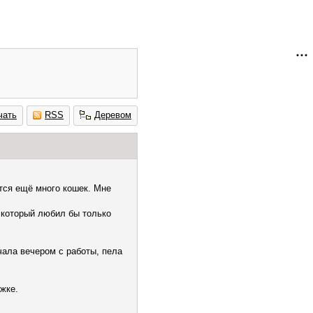
чать
RSS
Деревом
ится ещё много кошек. Мне
, который любил бы только
чала вечером с работы, пела
жке.