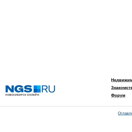
Недвижи
Знакомст
Форум
Оглавл