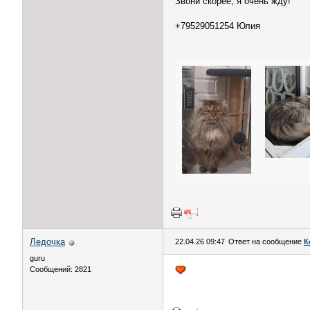
Звони скорее, я очень жду!
+79529051254 Юлия
Ледочка
22.04.26 09:47
Ответ на сообщение
К
guru
Сообщений: 2821