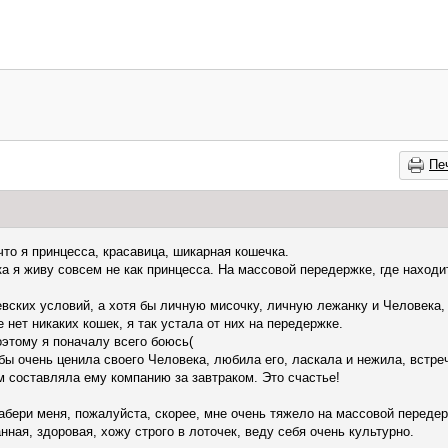
Пе
что я принцесса, красавица, шикарная кошечка.
ока я живу совсем не как принцесса. На массовой передержке, где наход
олевских условий, а хотя бы личную мисочку, личную лежанку и Человека
е нет никаких кошек, я так устала от них на передержке.
оэтому я поначалу всего боюсь(
бы очень ценила своего Человека, любила его, ласкала и нежила, встре
ом составляла ему компанию за завтраком. Это счастье!
абери меня, пожалуйста, скорее, мне очень тяжело на массовой передер
нная, здоровая, хожу строго в лоточек, веду себя очень культурно.