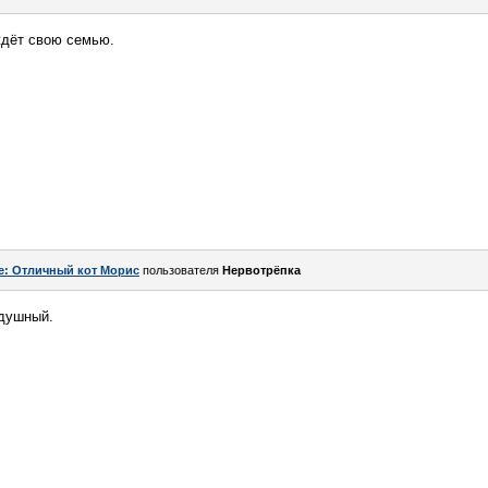
ждёт свою семью.
e: Отличный кот Морис
пользователя
Нервотрёпка
одушный.