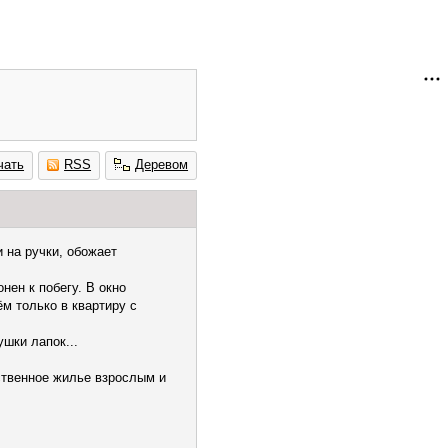
чать
RSS
Деревом
 на ручки, обожает
нен к побегу. В окно
ём только в квартиру с
ушки лапок...
ственное жилье взрослым и