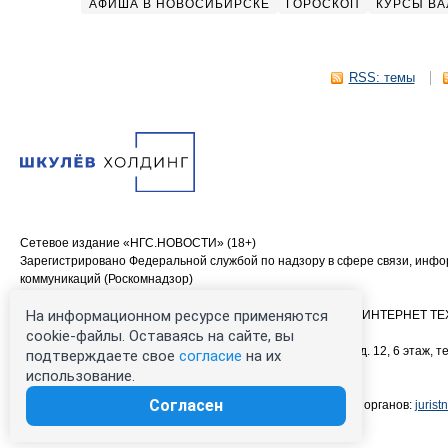
АФИША В НОВОСИБИРСКЕ
ГОРОСКОП
КУРСЫ ВА
RSS: темы
Сетевое издание «НГС.НОВОСТИ» (18+)
Зарегистрировано Федеральной службой по надзору в сфере связи, инф
коммуникаций (Роскомнадзор)
Свидетельство о регистрации СМИ ЭЛ № ФС 77—84683
На информационном ресурсе применяются
Учредитель: Общество с ограниченной ответственностью «ИНТЕРНЕТ 
Главный редактор: Громкова Елена Александровна
cookie-файлы. Оставаясь на сайте, вы
Адрес редакции: 630099, Россия, Новосибирск, ул. Ленина, д. 12, 6 этаж, те
подтверждаете свое
согласие
на их
00-00 (круглосуточно)
использование.
Электронный адрес редакции:
ngs@shkulev.ru
Согласен
Контактные данные для Роскомнадзора и государственных органов:
juris
Техподдержка:
help@shkulev.ru
, 8 (800) 200-03-83 (доб.3)