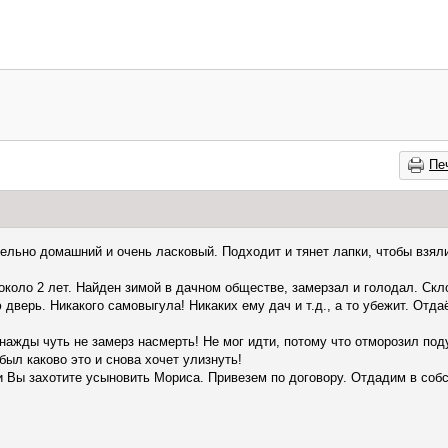
Пе
льно домашний и очень ласковый. Подходит и тянет лапки, чтобы взяли
около 2 лет. Найден зимой в дачном обществе, замерзал и голодал. Скло
 дверь. Никакого самовыгула! Никаких ему дач и т.д., а то убежит. Отда
днажды чуть не замерз насмерть! Не мог идти, потому что отморозил под
был каково это и снова хочет улизнуть!
и Вы захотите усыновить Мориса. Привезем по договору. Отдадим в соб