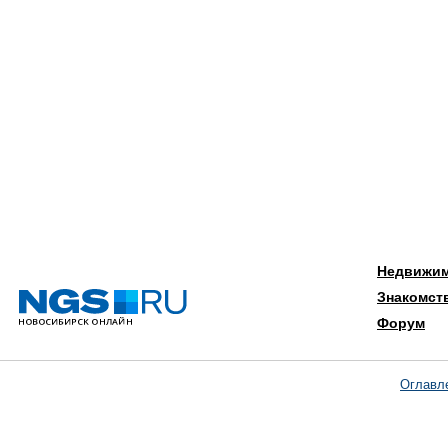
Недвижи
Знакомст
Форум
Оглавл