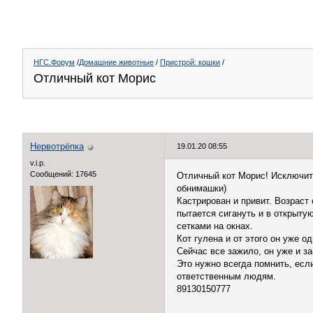
НГС.Форум
/
Домашние животные
/
Пристрой: кошки
/
Отличный кот Морис
Нервотрёпка
19.01.20 08:55
v.i.p.
Сообщений: 17645
Отличный кот Морис! Исключите
обнимашки)
Кастрирован и привит. Возраст 
пытается сигануть и в открытую
сетками на окнах.
Кот гулена и от этого он уже о
Сейчас все зажило, он уже и за
Это нужно всегда помнить, есл
ответственным людям.
89130150777