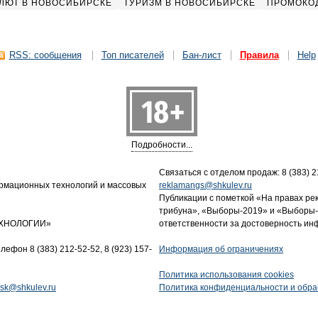
ЛЮТ В НОВОСИБИРСКЕ
ТУРИЗМ В НОВОСИБИРСКЕ
ПРОМОКО
RSS: сообщения
Топ писателей
Бан-лист
Правила
Help
Подробности...
Связаться с отделом продаж: 8 (383) 21
ормационных технологий и массовых
reklamangs@shkulev.ru
Публикации с пометкой «На правах ре
трибуна», «Выборы-2019» и «Выборы-
ТЕХНОЛОГИИ»
ответственности за достоверность и
лефон 8 (383) 212-52-52, 8 (923) 157-
Информация об ограничениях
Политика использования cookies
tnsk@shkulev.ru
Политика конфиденциальности и обра