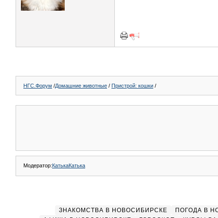
НГС.Форум
/
Домашние животные
/
Пристрой: кошки
/
Модератор:
КатькаКатька
ЗНАКОМСТВА В НОВОСИБИРСКЕ
ПОГОДА В 