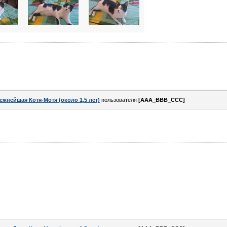
ежнейшая Котя-Мотя (около 1,5 лет)
пользователя
[AAA_BBB_CCC]