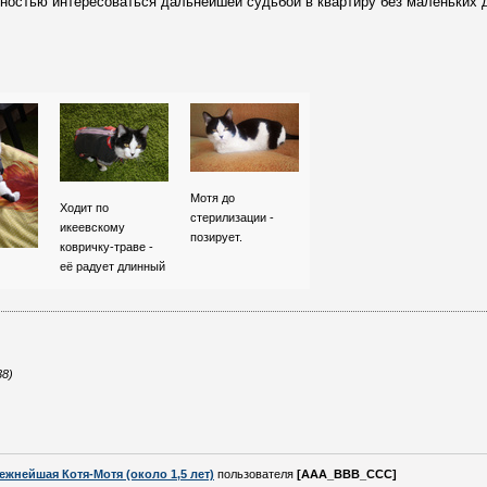
ностью интересоваться дальнейшей судьбой в квартиру без маленьких д
Мотя до
Ходит по
стерилизации -
икеевскому
позирует.
ковричку-траве -
её радует длинный
38)
ежнейшая Котя-Мотя (около 1,5 лет)
пользователя
[AAA_BBB_CCC]