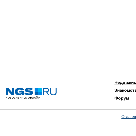
Недвижи
Знакомст
Форум
Оглавл