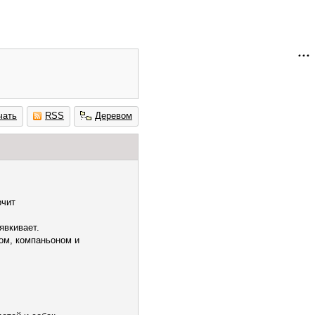
чать
RSS
Деревом
рчит
явкивает.
гом, компаньоном и