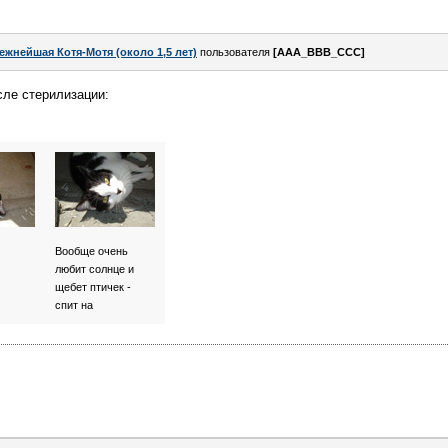
ежнейшая Котя-Мотя (около 1,5 лет)
пользователя
[AAA_BBB_CCC]
сле стерилизации:
Вообще очень
любит солнце и
щебет птичек -
спит на