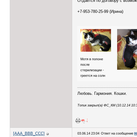
Отдаётся по договору с возмож
+7-953-780-25-99 (Ирина)
Мотя в попоне
после
стерилизации -
греется на солн
Любовь. Гармония. Кошки.
Топик закрыл(а) ФС_КМ (10.12.14 10:
[AAA_BBB_CCC]
03.06.14 23:04
Ответ на сообщение
Н