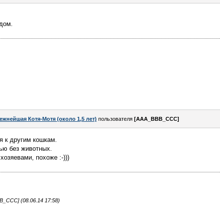
дом.
ежнейшая Котя-Мотя (около 1,5 лет)
пользователя
[AAA_BBB_CCC]
я к другим кошкам.
ью без животных.
озяевами, похоже :-)))
_CCC] (08.06.14 17:58)