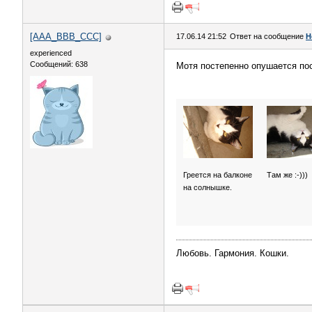
[AAA_BBB_CCC]
17.06.14 21:52
Ответ на сообщение
Н
experienced
Сообщений: 638
Мотя постепенно опушается по
Греется на балконе
Там же :-)))
на солнышке.
Любовь. Гармония. Кошки.