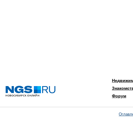
Недвижи
Знакомст
Форум
Оглавл