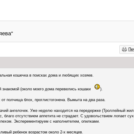
яева"
Пе
льная кошечка в поисках дома и любящих хозяев.
й знакомой (около моего дома перевелись кошаки
).
от полчища блох, проглистогонена. Вымыта на два раза.
ачий ангелочек. Уже неделю находится на передержке (Троллейный жилм
, благо отсутствием аппетита не страдает. С удовольствием лопает сухо
спехом. Эксперементируем с наполнителем, опилками.
ливый ребенок возрастом около 2-х месяцев.