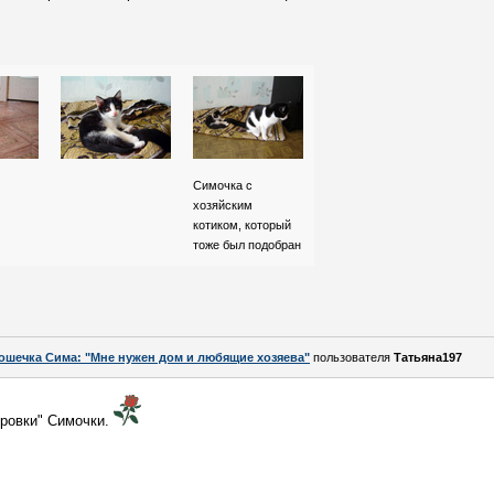
Симочка с
хозяйским
котиком, который
тоже был подобран
ошечка Сима: "Мне нужен дом и любящие хозяева"
пользователя
Татьяна197
оровки" Симочки.