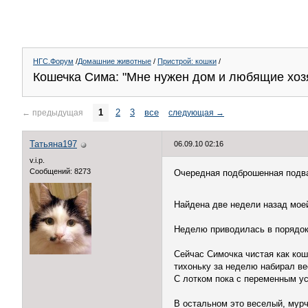
НГС.Форум
/
Домашние животные
/
Пристрой: кошки
/
Кошечка Сима: "Мне нужен дом и любящие хоз
1
2
3
все
←
предыдущая
следующая
→
Татьяна197
06.09.10 02:16
v.i.p.
Сообщений: 8273
Очередная подброшенная подва
Найдена две недели назад мое
Неделю приводилась в порядок 
Сейчас Симочка чистая как кош
тихоньку за неделю набирал вес
С лотком пока с переменным у
В остальном это веселый, мурч