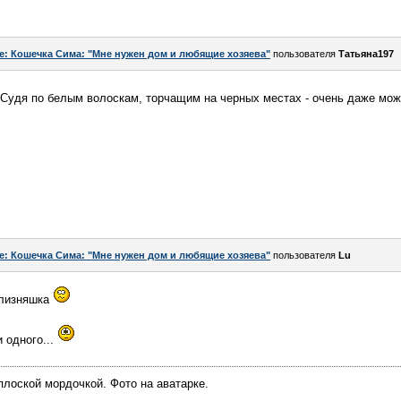
e: Кошечка Сима: "Мне нужен дом и любящие хозяева"
пользователя
Татьяна197
. Судя по белым волоскам, торчащим на черных местах - очень даже мо
e: Кошечка Сима: "Мне нужен дом и любящие хозяева"
пользователя
Lu
близняшка
и одного...
лоской мордочкой. Фото на аватарке.