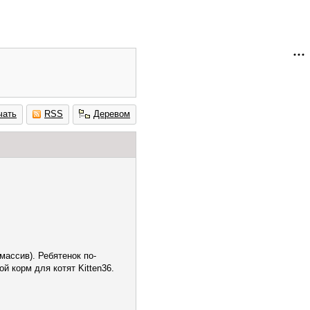
чать
RSS
Деревом
ассив). Ребятенок по-
й корм для котят Kitten36.