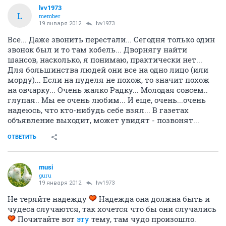
lvv1973
L
member
19 января 2012
lvv1973
Все... Даже звонить перестали... Сегодня только один
звонок был и то там кобель... Дворнягу найти
шансов, насколько, я понимаю, практически нет...
Для большинства людей они все на одно лицо (или
морду)... Если на пуделя не похож, то значит похож
на овчарку... Очень жалко Радку... Молодая совсем..
глупая.. Мы ее очень любим... И еще, очень...очень
надеюсь, что кто-нибудь себе взял... В газетах
объявление выходит, может увидят - позвонят...
ОТВЕТИТЬ
musi
guru
19 января 2012
lvv1973
Не теряйте надежду
Надежда она должна быть и
чудеса случаются, так хочется что бы они случались
Почитайте вот
эту
тему, там чудо произошло.