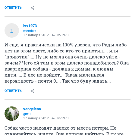
ОТВЕТИТЬ
lvv1973
L
member
17 января 2012
lvv1973
И еще, я практически на 100% уверен, что Рады либо
нет на этом свете, либо ее кто-то приютил.... или
"приютил".... Ну не могла она очень далеко уйти -
зачем? Чего ей там в этом далеко понадобилось? Она
квартирная собака - должна к домам, к людям
идти..... В лес не пойдет... Такая маленькая
вероятность - почти 0.... Так что буду ждать...
ОТВЕТИТЬ
vengelena
guru
17 января 2012
lvv1973
Собак часто находят далеко от места потери. Не
отчаивайтесь, ищите. Она должна найтись. В ту же