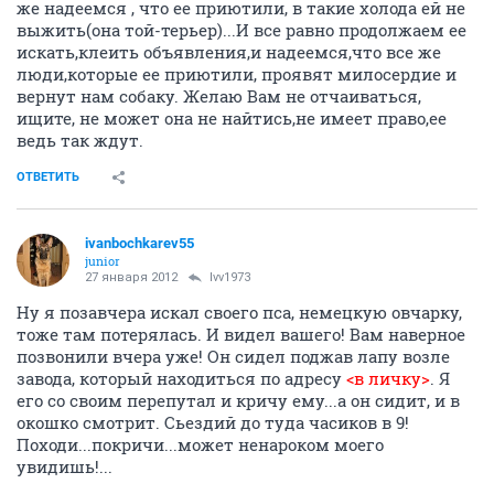
же надеемся , что ее приютили, в такие холода ей не
выжить(она той-терьер)...И все равно продолжаем ее
искать,клеить объявления,и надеемся,что все же
люди,которые ее приютили, проявят милосердие и
вернут нам собаку. Желаю Вам не отчаиваться,
ищите, не может она не найтись,не имеет право,ее
ведь так ждут.
ОТВЕТИТЬ
ivanbochkarev55
junior
27 января 2012
lvv1973
Ну я позавчера искал своего пса, немецкую овчарку,
тоже там потерялась. И видел вашего! Вам наверное
позвонили вчера уже! Он сидел поджав лапу возле
завода, который находиться по адресу
<в личку>
. Я
его со своим перепутал и кричу ему...а он сидит, и в
окошко смотрит. Сьездий до туда часиков в 9!
Походи...покричи...может ненароком моего
увидишь!...