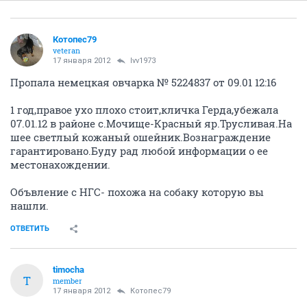
Котопес79
veteran
17 января 2012
lvv1973
Пропала немецкая овчарка № 5224837 от 09.01 12:16
1 год,правое ухо плохо стоит,кличка Герда,убежала
07.01.12 в районе с.Мочище-Красный яр.Трусливая.На
шее светлый кожаный ошейник.Вознаграждение
гарантировано.Буду рад любой информации о ее
местонахождении.
Объвление с НГС- похожа на собаку которую вы
нашли.
ОТВЕТИТЬ
timocha
T
member
17 января 2012
Котопес79