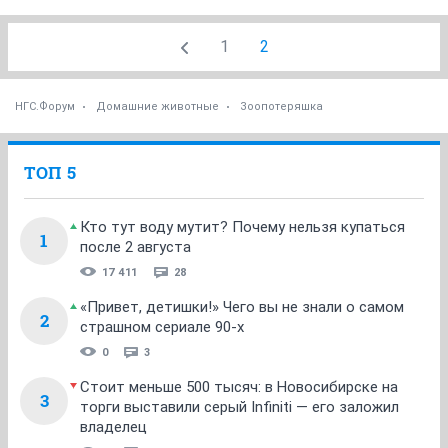
1
2
НГС.Форум
Домашние животные
Зоопотеряшка
ТОП 5
Кто тут воду мутит? Почему нельзя купаться
1
после 2 августа
17 411
28
«Привет, детишки!» Чего вы не знали о самом
2
страшном сериале 90-х
0
3
Стоит меньше 500 тысяч: в Новосибирске на
3
торги выставили серый Infiniti — его заложил
владелец