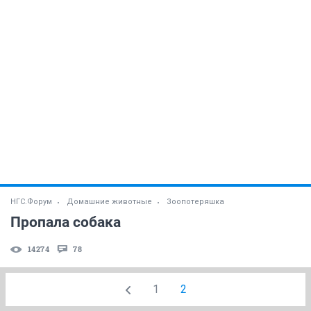
НГС.Форум
Домашние животные
Зоопотеряшка
Пропала собака
14274
78
1
2