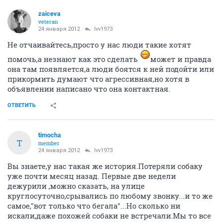
zaiceva
veteran
24 января 2012
lvv1973
Не отчаивайтесь,просто у нас люди такие хотят
помочь,а незнают как это сделать
может и правда
она там появляется,а люди боятся к ней подойти или
прикормить думают что агрессивная,но хотя в
объявлении написано что она контактная.
ОТВЕТИТЬ
timocha
T
member
24 января 2012
lvv1973
Вы знаете,у нас такая же история.Потеряли собаку
уже почти месяц назад. Первые две недели
дежурили ,можно сказать, на улице
круглосуточно,срывались по любому звонку...и то же
самое,"вот только что бегала"...Но сколько ни
искали,даже похожей собаки не встречали.Мы то все