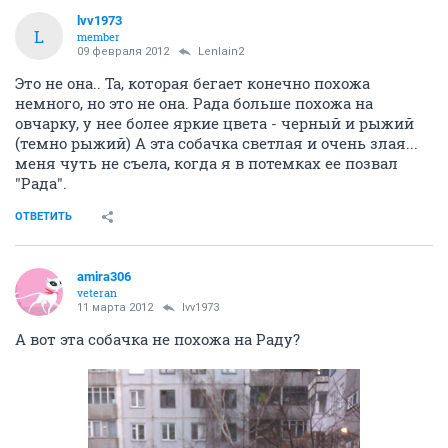
lvv1973
L
member
09 февраля 2012
Lenlain2
Это не она.. Та, которая бегает конечно похожа
немного, но это не она. Рада больше похожа на
овчарку, у нее более яркие цвета - черный и рыжий
(темно рыжий) А эта собачка светлая и очень злая...
меня чуть не съела, когда я в потемках ее позвал
"Рада".
ОТВЕТИТЬ
amira306
veteran
11 марта 2012
lvv1973
А вот эта собачка не похожа на Раду?