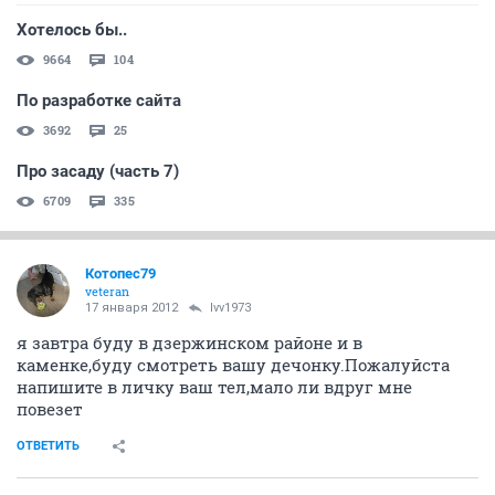
Хотелось бы..
9664
104
По разработке сайта
3692
25
Про засаду (часть 7)
6709
335
Котопес79
veteran
17 января 2012
lvv1973
я завтра буду в дзержинском районе и в
каменке,буду смотреть вашу дечонку.Пожалуйста
напишите в личку ваш тел,мало ли вдруг мне
повезет
ОТВЕТИТЬ