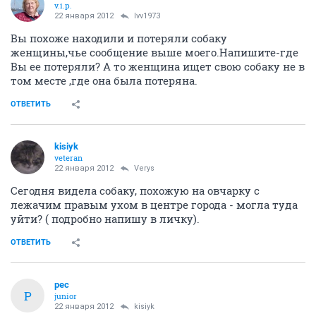
v.i.p.
22 января 2012
lvv1973
Вы похоже находили и потеряли собаку
женщины,чье сообщение выше моего.Напишите-где
Вы ее потеряли? А то женщина ищет свою собаку не в
том месте ,где она была потеряна.
ОТВЕТИТЬ
kisiyk
veteran
22 января 2012
Verys
Сегодня видела собаку, похожую на овчарку с
лежачим правым ухом в центре города - могла туда
уйти? ( подробно напишу в личку).
ОТВЕТИТЬ
pec
P
junior
22 января 2012
kisiyk