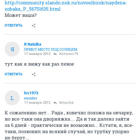
http://community.slando.nsk.ru/novosibirsk/naydena-
sobaka_P_56751635.html
Может ваша?
ОТВЕТИТЬ
Я Natalka
Я
ПРИЮТ МЕСТО ПОД СОЛНЦЕМ
17 января 2012
Котопес79
тут как я вижу как раз левое
ОТВЕТИТЬ
lvv1973
L
member
17 января 2012
timocha
К сожалению нет... Рада , конечно похожа на овчарку,
но все-таки она дворняжка.... Да и так далеко зайти
за 6 дней - практически не возможно... Кстати, я, все-
таки, позвонил на всякий случай, но трубку упорно
не берут...