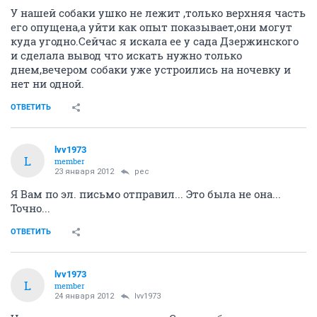
У нашей собаки ушко не лежит ,только верхняя часть
его опущена,а уйти как опыт показывает,они могут
куда угодно.Сейчас я искала ее у сада Дзержинского
и сделала вывод что искать нужно только
днем,вечером собаки уже устроились на ночевку и
нет ни одной.
ОТВЕТИТЬ
lvv1973
L
member
23 января 2012
pec
Я Вам по эл. письмо отправил... Это была не она...
Точно...
ОТВЕТИТЬ
lvv1973
L
member
24 января 2012
lvv1973