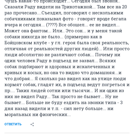
Чушь какая-то происходит... Сегодня был звонок..
Сказали Раду видели на Трикотажной... Там все на 20
раз прочесано....Съездил, поговорил с несколькими
собачниками показывал фото - говорят вроде бегала
вчера и сегодня... (????) Все обошел... ее не видел...
Может она фантом... Или.. Это сон... и у меня такой
собаки никогда не было... (примерно как в
Бойцовском клубе - у гл. героя была своя реальность,
отличная от реальностей других людей)... Или просто
люди абсолютно не различают собак... Почему ни
один человек Раду в подъезд не зазвал... Всяких
собак подбирают и здоровых и искалеченных и
кривых и косых, но она то видно что домашняя...и
что добрая... Я сколько раз видел как на улице люди
кормят собак, гладят их, в подъезд ведут погреться и
пр.... Таких людей сотни или тысячи... И ни один из
них не видел Раду... Так просто не бывает... Ну не
бывает... Больше не буду ездить на звонки типа - 3
дня назад видели и т.п. - сил нету больше... ни
моральных ни физических...
ОТВЕТИТЬ