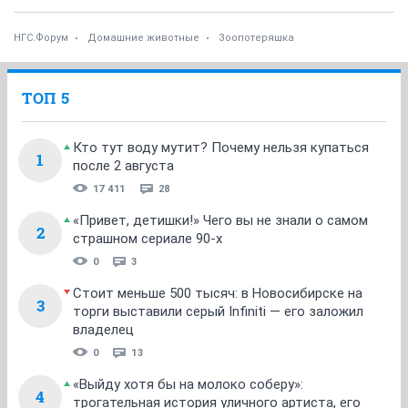
НГС.Форум
Домашние животные
Зоопотеряшка
ТОП 5
Кто тут воду мутит? Почему нельзя купаться
1
после 2 августа
17 411
28
«Привет, детишки!» Чего вы не знали о самом
2
страшном сериале 90-х
0
3
Стоит меньше 500 тысяч: в Новосибирске на
3
торги выставили серый Infiniti — его заложил
владелец
0
13
«Выйду хотя бы на молоко соберу»:
4
трогательная история уличного артиста, его