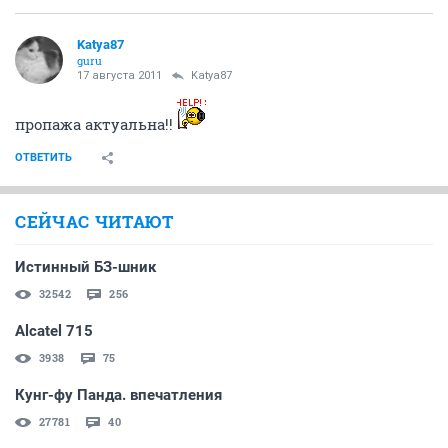
Katya87
guru
17 августа 2011
Katya87
пропажа актуальна!!
ОТВЕТИТЬ
СЕЙЧАС ЧИТАЮТ
Истинный БЗ-шник
32542
256
Alcatel 715
3938
75
Кунг-фу Панда. впечатления
27781
40