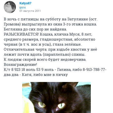
Katya87
guru
01 августа 2011
В ночь с пятницы на субботу на Затулинке (ост.
Громова) выпрыгнула из окна 3-го этажа кошка.
Беглянка до сих пор не найдена.
РАЗЫСКИВАЕТСЯ! Кошка, кличка Муся, 8 лет,
среднего размера, гладкошерстная, абсолютно
чeрная (в т.ч. нос и усы), глаза зелёные.
Отличительная черта: при ходьбе хвостик у неё
лежит почти вдоль (параллельно) спины.
К людям скорей всего будет недоверчива.
Вознаграждение!
К/т 8 923 18 ноль 53 9 ноль - Галина, либо 8-913-788-77-
два два - Катя, либо мне в личку