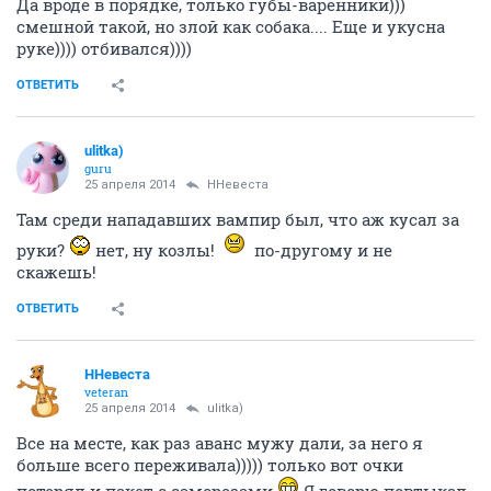
Да вроде в порядке, только губы-варенники)))
смешной такой, но злой как собака.... Еще и укусна
руке)))) отбивался))))
ОТВЕТИТЬ
ulitka)
guru
25 апреля 2014
ННевеста
Там среди нападавших вампир был, что аж кусал за
руки?
нет, ну козлы!
по-другому и не
скажешь!
ОТВЕТИТЬ
ННевеста
veteran
25 апреля 2014
ulitka)
Все на месте, как раз аванс мужу дали, за него я
больше всего переживала))))) только вот очки