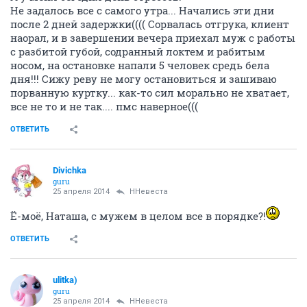
Не задалось все с самого утра... Начались эти дни
после 2 дней задержки(((( Сорвалась отгрука, клиент
наорал, и в завершении вечера приехал муж с работы
с разбитой губой, содранный локтем и рабитым
носом, на остановке напали 5 человек средь бела
дня!!! Сижу реву не могу остановиться и зашиваю
порванную куртку... как-то сил морально не хватает,
все не то и не так.... пмс наверное(((
ОТВЕТИТЬ
Divichka
guru
25 апреля 2014
ННевеста
Ё-моё, Наташа, с мужем в целом все в порядке?!
ОТВЕТИТЬ
ulitka)
guru
25 апреля 2014
ННевеста