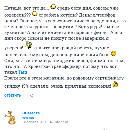
Наташа, вот это да...
средь бела дня, совсем уже
озверели???
ограбить хотели? Деньги/телефон
целы? Главное, что серьезного ничего не сделали, а то
5 человек на одного - не шутки!!! Вот уроды! Им все
аукнется! А насчет клиента не парься - фигня. А эти
дни скоро совсем не пойдут после задержки, я
уверена!
так что прекращай реветь, лучше
напейтесь с мужем, денек паршивенький был.
Оля, мы взяли матрас мэджик сизон, фирма пилтекс,
что ли... А кроватка- трансформер, потому что вот
такая
Тыц
Брали все в этом магазине, по родовому сертификату
скидку 15% сделали, очень приятная экономия!
ОТВЕТИТЬ
ННевеста
veteran
25 апреля 2014
Divichka