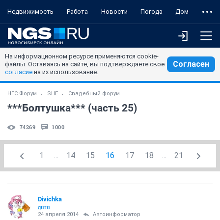
Недвижимость
Работа
Новости
Погода
Дом
На информационном ресурсе применяются cookie-
Согласен
файлы. Оставаясь на сайте, вы подтверждаете свое
согласие
на их использование.
НГС.Форум
SHE
Свадебный форум
***Болтушка*** (часть 25)
74269
1000
1
...
14
15
16
17
18
...
21
Divichka
guru
24 апреля 2014
Автоинформатор