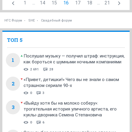
1
...
14
15
16
17
18
...
21
НГС.Форум
SHE
Свадебный форум
ТОП 5
Послушал музыку — получил штраф: инструкция,
1
как бороться с шумными ночными компаниями
2 691
28
«Привет, детишки!» Чего вы не знали о самом
2
страшном сериале 90-х
0
3
«Выйду хотя бы на молоко соберу»:
3
трогательная история уличного артиста, его
куклы-дворника Семена Степановича
0
6