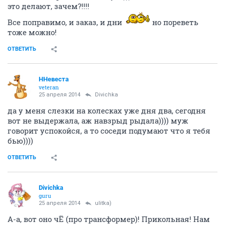
это делают, зачем?!!!!
Все поправимо, и заказ, и дни
но пореветь
тоже можно!
ОТВЕТИТЬ
ННевеста
veteran
25 апреля 2014
Divichka
да у меня слезки на колесках уже дня два, сегодня
вот не выдержала, аж навзрыд рыдала)))) муж
говорит успокойся, а то соседи подумают что я тебя
бью))))
ОТВЕТИТЬ
Divichka
guru
25 апреля 2014
ulitka)
А-а, вот оно чЁ (про трансформер)! Прикольная! Нам