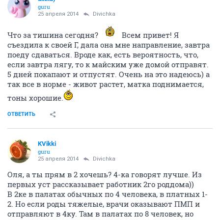
guru
25 апреля 2014
Divichka
Что за тишина сегодня?
Всем привет! Я
съездила к своей Г, дала она мне направление, завтра
поеду сдаваться. Вроде как, есть вероятность, что,
если завтра лягу, то к майским уже домой отправят.
5 дней покапают и отпустят. Очень на это надеюсь) а
так все в норме - живот растет, матка поднимается,
тоны хорошие.
ОТВЕТИТЬ
KVikki
guru
25 апреля 2014
Divichka
Оля, а ты прям в 2 хочешь? 4-ка говорят лучше. Из
первых уст рассказывает работник 2го роддома))
В 2ке в палатах обычных по 4 человека, в платных 1-
2. Но если роды тяжелые, врачи оказывают ПМП и
отправляют в 4ку. Там в палатах по 8 человек, но