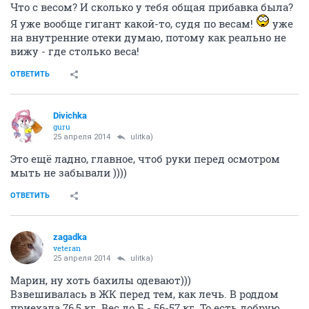
Что с весом? И сколько у тебя общая прибавка была?
Я уже вообще гигант какой-то, судя по весам!
уже
на внутренние отеки думаю, потому как реально не
вижу - где столько веса!
ОТВЕТИТЬ
Divichka
guru
25 апреля 2014
ulitka)
Это ещё ладно, главное, чтоб руки перед осмотром
мыть не забывали ))))
ОТВЕТИТЬ
zagadka
veteran
25 апреля 2014
ulitka)
Марин, ну хоть бахилы одевают)))
Взвешивалась в ЖК перед тем, как лечь. В роддом
приехала 76,5 кг. Вес до Б - 56-57 кг. То есть добрую