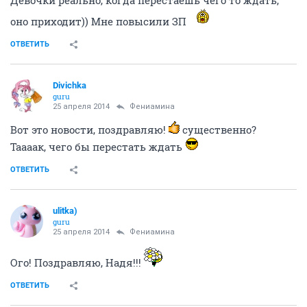
Девочки реально, когда перестаешь чего то ждать,
оно приходит)) Мне повысили ЗП
ОТВЕТИТЬ
Divichka
guru
25 апреля 2014
Фениамина
Вот это новости, поздравляю!
существенно?
Таааак, чего бы перестать ждать
ОТВЕТИТЬ
ulitka)
guru
25 апреля 2014
Фениамина
Ого! Поздравляю, Надя!!!
ОТВЕТИТЬ