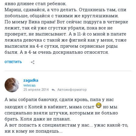
явно длинее стал ребенок.
Мариш, сдавайся, а что делать. Отдохнешь там, спи
побольше, общайся с такими же кругляшиками.
По моему Вика права! Вот сейчас подруга в четверке
лежит, так ей уже сгустки убрали, пока все не
проверят, не выписывают. А в 11-й со мной в палате
лежала девочка с такой же фигней как у меня, тоже
выписали на 4-е сутки, причем сервисные роды
были. А в 4-м очень доскрнально относятся.
ОТВЕТИТЬ
zagadka
veteran
25 апреля 2014
Автоинформатор
А мы собрали баночку, сдали кровь, папа у нас
заходил с Колей в кабинет, мама ссыт
но мы
специально взяли штучки, которыми не больно
брать. Коля даже не плакал.
А вот попасть к специалистам у нас... ужас какой-то,
ни к кому не попадешь...