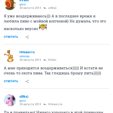
KVikki
guru
30 августа 2013
ulitka)
Я уже воздерживаюсь))) А в последнее время я
любила пиво с мойвой копченой) Не думала, что это
насколько вкусно
ОТВЕТИТЬ
ННевеста
veteran
30 августа 2013
KVikki
А мне приходится воздерживаться))))) И кстати не
очень то охота пива. Так глядишь брошу пить))))))
ОТВЕТИТЬ
ulitka)
guru
30 августа 2013
ННевеста
Да и правильно! Ничего хорошего в этой привычке