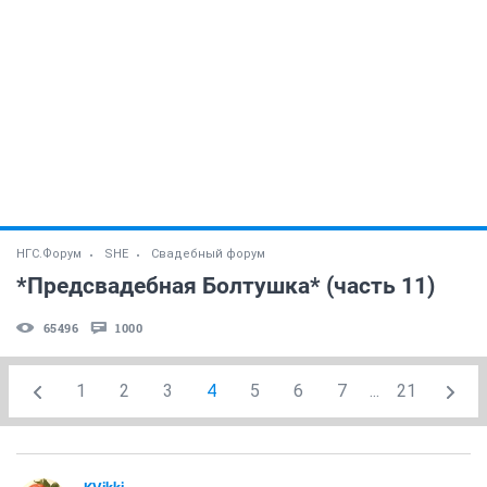
НГС.Форум
SHE
Свадебный форум
*Предсвадебная Болтушка* (часть 11)
65496
1000
1
2
3
4
5
6
7
...
21