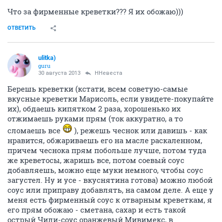
Что за фирменные креветки??? Я их обожаю)))
ОТВЕТИТЬ
ulitka)
guru
30 августа 2013
ННевеста
Берешь креветки (кстати, всем советую-самые
вкусные креветки Марисоль, если увидете-покупайте
их), обдаешь кипятком 2 раза, хорошенько их
отжимаешь руками прям (ток аккуратно, а то
сломаешь все
), режешь чеснок или давишь - как
нравится, обжариваешь его на масле раскаленном,
причем чеснока прям побольше лучше, потом туда
же креветосы, жаришь все, потом соевый соус
добавляешь, можно еще муки немного, чтобы соус
загустел. Ну и усе - вкуснятина готова) можно любой
соус или приправу добавлять, на самом деле. А еще у
меня есть фирменный соус к отварным креветкам, я
его прям обожаю - сметана, сахар и есть такой
острый Чили-соус оранжевый Мивимекс, в