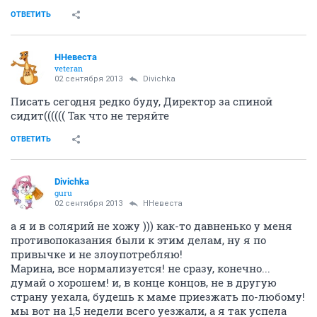
ОТВЕТИТЬ
ННевеста
veteran
02 сентября 2013
Divichka
Писать сегодня редко буду, Директор за спиной
сидит(((((( Так что не теряйте
ОТВЕТИТЬ
Divichka
guru
02 сентября 2013
ННевеста
а я и в солярий не хожу ))) как-то давненько у меня
противопоказания были к этим делам, ну я по
привычке и не злоупотребляю!
Марина, все нормализуется! не сразу, конечно...
думай о хорошем! и, в конце концов, не в другую
страну уехала, будешь к маме приезжать по-любому!
мы вот на 1,5 недели всего уезжали, а я так успела