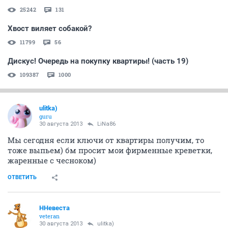
25242
131
Хвост виляет собакой?
11799
56
Дискус! Очередь на покупку квартиры! (часть 19)
109387
1000
ulitka)
guru
30 августа 2013
LiNa86
Мы сегодня если ключи от квартиры получим, то
тоже выпьем) бм просит мои фирменные креветки,
жаренные с чесноком)
ОТВЕТИТЬ
ННевеста
veteran
30 августа 2013
ulitka)