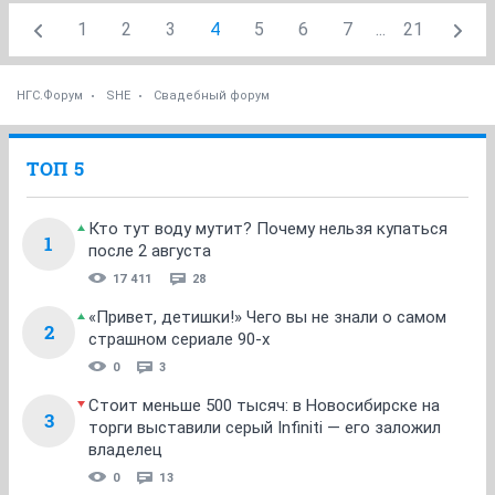
1
2
3
4
5
6
7
...
21
НГС.Форум
SHE
Свадебный форум
ТОП 5
Кто тут воду мутит? Почему нельзя купаться
1
после 2 августа
17 411
28
«Привет, детишки!» Чего вы не знали о самом
2
страшном сериале 90-х
0
3
Стоит меньше 500 тысяч: в Новосибирске на
3
торги выставили серый Infiniti — его заложил
владелец
0
13