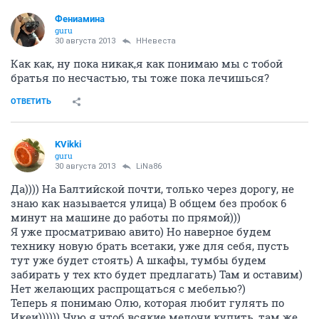
Фениамина
guru
30 августа 2013
ННевеста
Как как, ну пока никак,я как понимаю мы с тобой
братья по несчастью, ты тоже пока лечишься?
ОТВЕТИТЬ
KVikki
guru
30 августа 2013
LiNa86
Да)))) На Балтийской почти, только через дорогу, не
знаю как называется улица) В общем без пробок 6
минут на машине до работы по прямой)))
Я уже просматриваю авито) Но наверное будем
технику новую брать всетаки, уже для себя, пусть
тут уже будет стоять) А шкафы, тумбы будем
забирать у тех кто будет предлагать) Там и оставим)
Нет желающих распрощаться с мебелью?)
Теперь я понимаю Олю, которая любит гулять по
Икеи)))))) Чую я чтоб всякие мелочи купить, там же