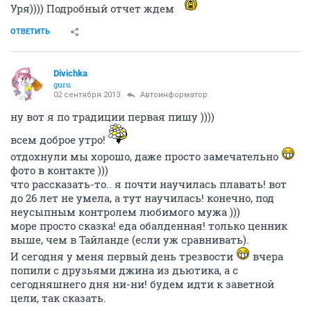
Уря)))) Подробный отчет ждем
ОТВЕТИТЬ
Divichka
guru
02 сентября 2013
Автоинформатор
ну вот я по традиции первая пишу ))))
всем доброе утро!
отдохнули мы хорошо, даже просто замечательно
фото в контакте )))
что рассказать-то.. я почти научилась плавать! вот
до 26 лет не умела, а тут научилась! конечно, под
неусыпным контролем любимого мужа )))
море просто сказка! еда обалденная! только ценник
выше, чем в Тайланде (если уж сравнивать).
И сегодня у меня первый день трезвости
вчера
попили с друзьями джина из дьютика, а с
сегодняшнего дня ни-ни! будем идти к заветной
цели, так сказать.