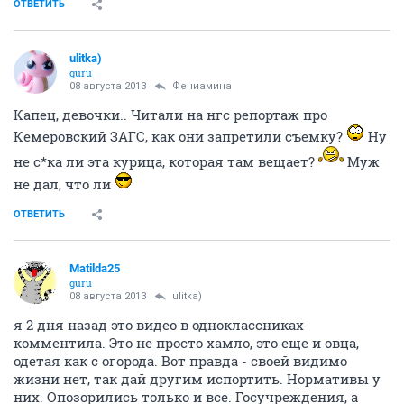
ОТВЕТИТЬ
ulitka)
guru
08 августа 2013
Фениамина
Капец, девочки.. Читали на нгс репортаж про
Кемеровский ЗАГС, как они запретили съемку?
Ну
не с*ка ли эта курица, которая там вещает?
Муж
не дал, что ли
ОТВЕТИТЬ
Matilda25
guru
08 августа 2013
ulitka)
я 2 дня назад это видео в одноклассниках
комментила. Это не просто хамло, это еще и овца,
одетая как с огорода. Вот правда - своей видимо
жизни нет, так дай другим испортить. Нормативы у
них. Опозорились только и все. Госучреждения, а