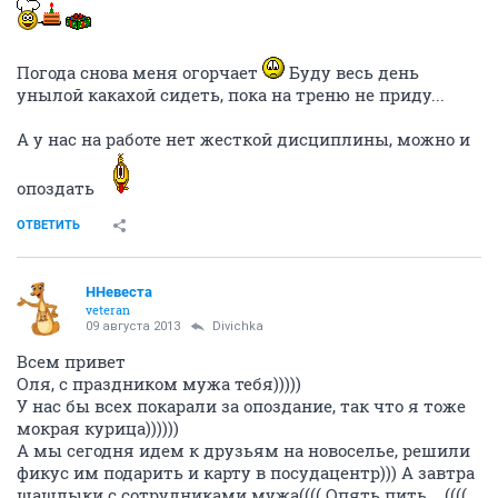
Погода снова меня огорчает
Буду весь день
унылой какахой сидеть, пока на треню не приду...
А у нас на работе нет жесткой дисциплины, можно и
опоздать
ОТВЕТИТЬ
ННевеста
veteran
09 августа 2013
Divichka
Всем привет
Оля, с праздником мужа тебя)))))
У нас бы всех покарали за опоздание, так что я тоже
мокрая курица))))))
А мы сегодня идем к друзьям на новоселье, решили
фикус им подарить и карту в посудацентр))) А завтра
шашлыки с сотрудниками мужа(((( Опять пить....((((