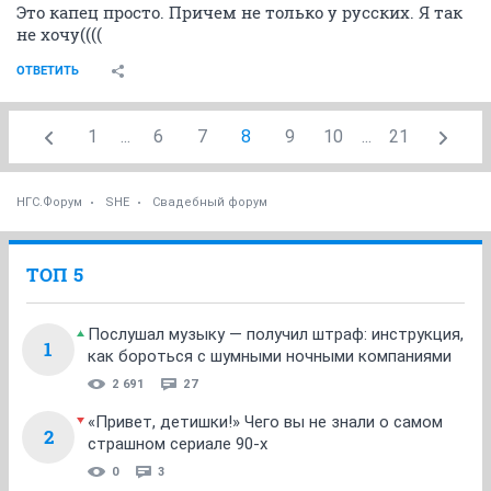
Это капец просто. Причем не только у русских. Я так
не хочу((((
ОТВЕТИТЬ
1
...
6
7
8
9
10
...
21
НГС.Форум
SHE
Свадебный форум
ТОП 5
Послушал музыку — получил штраф: инструкция,
1
как бороться с шумными ночными компаниями
2 691
27
«Привет, детишки!» Чего вы не знали о самом
2
страшном сериале 90-х
0
3