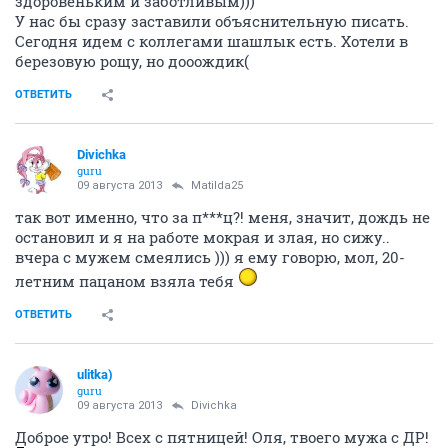
здоровеньким и заботливым)))
У нас бы сразу заставили объяснительную писать.
Сегодня идем с коллегами шашлык есть. Хотели в
березовую рощу, но дооождик(
ОТВЕТИТЬ
Divichka
guru
09 августа 2013
Matilda25
так вот именно, что за п***ц?! меня, значит, дождь не
остановил и я на работе мокрая и злая, но сижу..
вчера с мужем смеялись ))) я ему говорю, мол, 20-
летним пацаном взяла тебя
ОТВЕТИТЬ
ulitka)
guru
09 августа 2013
Divichka
Доброе утро! Всех с пятницей! Оля, твоего мужа с ДР!