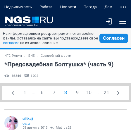
Недвижимость
Работа
Новости
Погода
Дом
На информационном ресурсе применяются cookie-
Согласен
файлы. Оставаясь на сайте, вы подтверждаете свое
согласие
на их использование.
НГС.Форум
SHE
Свадебный форум
*Предсвадебная Болтушка* (часть 9)
66346
1002
1
...
6
7
8
9
10
...
21
ulitka)
guru
08 августа 2013
Matilda25