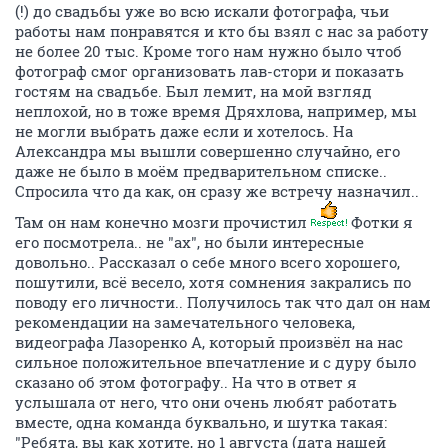
(!) до свадьбы уже во всю искали фотографа, чьи
работы нам понравятся и кто бы взял с нас за работу
не более 20 тыс. Кроме того нам нужно было чтоб
фотограф смог организовать лав-стори и показать
гостям на свадьбе. Был лемит, на мой взгляд
неплохой, но в тоже время Дряхлова, например, мы
не могли выбрать даже если и хотелось. На
Александра мы вышли совершенно случайно, его
даже не было в моём предварительном списке..
Спросила что да как, он сразу же встречу назначил..
Там он нам конечно мозги прочистил
Фотки я
его посмотрела.. не "ах", но были интересные
довольно.. Рассказал о себе много всего хорошего,
пошутили, всё весело, хотя сомнения закрались по
поводу его личности.. Получилось так что дал он нам
рекомендации на замечательного человека,
видеографа Лазоренко А, который произвёл на нас
сильное положительное впечатление и с дуру было
сказано об этом фотографу.. На что в ответ я
услышала от него, что они очень любят работать
вместе, одна команда буквально, и шутка такая:
"Ребята, вы как хотите, но 1 августа (дата нашей