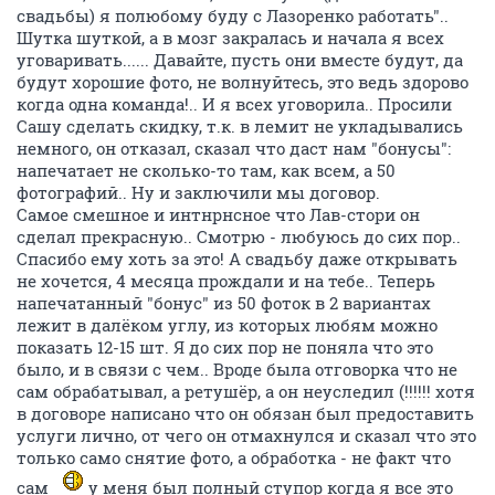
свадьбы) я полюбому буду с Лазоренко работать"..
Шутка шуткой, а в мозг закралась и начала я всех
уговаривать...... Давайте, пусть они вместе будут, да
будут хорошие фото, не волнуйтесь, это ведь здорово
когда одна команда!.. И я всех уговорила.. Просили
Сашу сделать скидку, т.к. в лемит не укладывались
немного, он отказал, сказал что даст нам "бонусы":
напечатает не сколько-то там, как всем, а 50
фотографий.. Ну и заключили мы договор.
Самое смешное и интнрнсное что Лав-стори он
сделал прекрасную.. Смотрю - любуюсь до сих пор..
Спасибо ему хоть за это! А свадьбу даже открывать
не хочется, 4 месяца прождали и на тебе.. Теперь
напечатанный "бонус" из 50 фоток в 2 вариантах
лежит в далёком углу, из которых любям можно
показать 12-15 шт. Я до сих пор не поняла что это
было, и в связи с чем.. Вроде была отговорка что не
сам обрабатывал, а ретушёр, а он неуследил (!!!!!! хотя
в договоре написано что он обязан был предоставить
услуги лично, от чего он отмахнулся и сказал что это
только само снятие фото, а обработка - не факт что
сам
у меня был полный ступор когда я все это