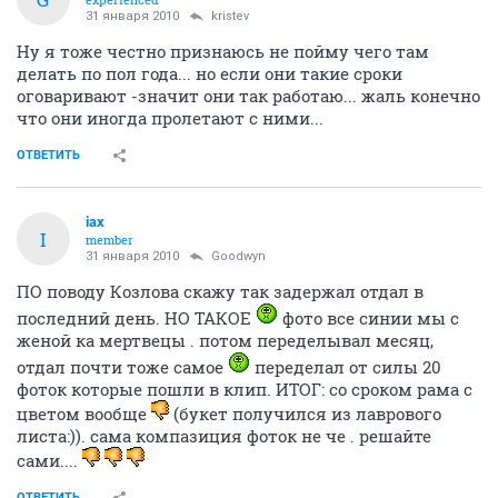
31 января 2010
kristev
Ну я тоже честно признаюсь не пойму чего там
делать по пол года... но если они такие сроки
оговаривают -значит они так работаю... жаль конечно
что они иногда пролетают с ними...
ОТВЕТИТЬ
iax
I
member
31 января 2010
Goodwyn
ПО поводу Козлова скажу так задержал отдал в
последний день. НО ТАКОЕ
фото все синии мы с
женой ка мертвецы . потом переделывал месяц,
отдал почти тоже самое
переделал от силы 20
фоток которые пошли в клип. ИТОГ: со сроком рама с
цветом вообще
(букет получился из лаврового
листа:)). сама компазиция фоток не че . решайте
сами....
ОТВЕТИТЬ