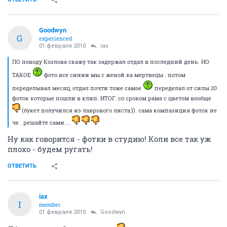
Goodwyn
G
experienced
01 февраля 2010
iax
ПО поводу Козлова скажу так задержал отдал в последний день. НО
ТАКОЕ
фото все синии мы с женой ка мертвецы . потом
переделывал месяц, отдал почти тоже самое
переделал от силы 20
фоток которые пошли в клип. ИТОГ: со сроком рама с цветом вообще
(букет получился из лаврового листа:)). сама компазиция фоток не
че . решайте сами....
Ну как говорится - фотки в студию! Коли все так уж
плохо - будем ругать!
ОТВЕТИТЬ
iax
I
member
01 февраля 2010
Goodwyn