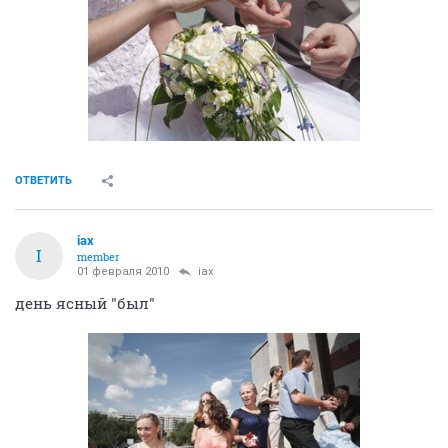
ОТВЕТИТЬ
iax
I
member
01 февраля 2010
iax
день ясный "был"