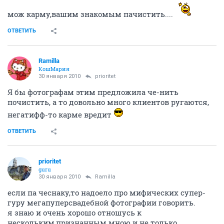
мож карму,вашим знакомым пачистить....
ОТВЕТИТЬ
Ramilla
КошМария
30 января 2010
prioritet
Я бы фотографам этим предложила че-нить
почистить, а то довольно много клиентов ругаются,
негатифф-то карме вредит
ОТВЕТИТЬ
prioritet
guru
30 января 2010
Ramilla
если па чеснаку,то надоело про мифических супер-
гуру мегапуперсвадебной фотографии говорить.
я знаю и очень хорошо отношусь к
нескольким,признанным мною и не только....