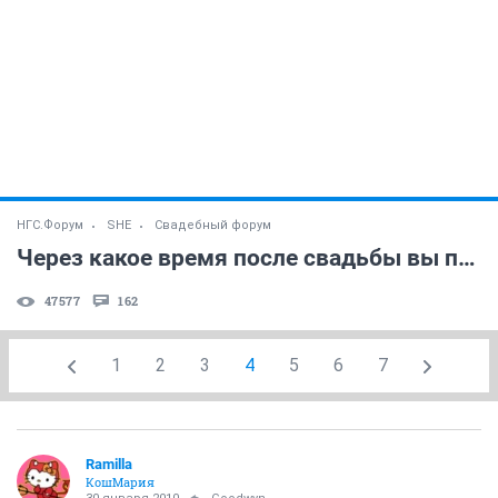
НГС.Форум
SHE
Свадебный форум
Через какое время после свадьбы вы получили фото?
47577
162
1
2
3
4
5
6
7
Ramilla
КошМария