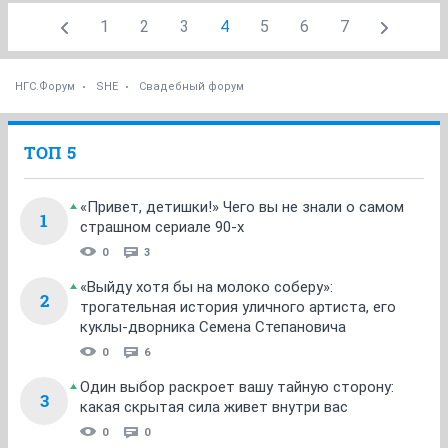
1
2
3
4
5
6
7
НГС.Форум
SHE
Свадебный форум
ТОП 5
«Привет, детишки!» Чего вы не знали о самом
1
страшном сериале 90-х
0
3
«Выйду хотя бы на молоко соберу»:
2
трогательная история уличного артиста, его
куклы-дворника Семена Степановича
0
6
Один выбор раскроет вашу тайную сторону:
3
какая скрытая сила живет внутри вас
0
0