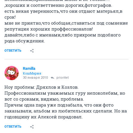
,хороших и соответтвенно дорогих,фотографов.
есть некая уверенность,что они отдают матерьял,в
срок!
мне не приятно,что обобщая,ставиться под сомнение
репутация хороших проффессионалов!
давайте,либо с именами,либо прикроем подобного
рода обсуждения.
ОТВЕТИТЬ
Ramilla
КошМария
30 января 2010
prioritet
Ноу проблем: Дряхлов и Козлов.
Профессионализм уважаемых гуру непоколебим, но
вот со сроками, видимо, проблема.
Причем одна пара уже подзабыла, что они фото
заказывали, альбом из любительских сделали. Но на
годовщину их Алексей порадовал.
ОТВЕТИТЬ