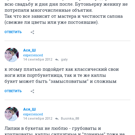
всю свадьбу и дня дня после. Бутоньерку жениху не
потрепали многочисленные объятия.
Так что все зависит от мастера и честности салона
(свежие ли цветы или уже постоявшие).
ОТВЕТИТЬ
Ася_Ш
experienced
14 сентября 2012
galy
к этому платью подойдет как классический свои
ноги или портбукетница, так и те же каллы
букет может быть "замысловатым" и сложным
ОТВЕТИТЬ
Ася_Ш
experienced
14 сентября 2012
Businka_88
Лилии в букетах не люблю - грубоваты и
крупноваты, каллы силуэтные и "точеные" тоже не