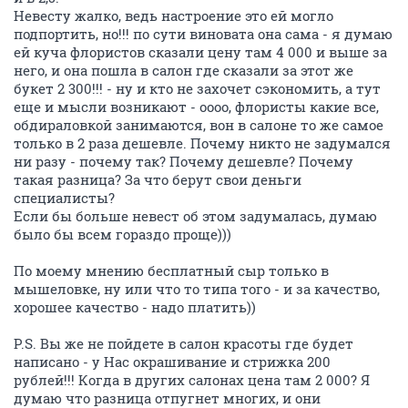
Невесту жалко, ведь настроение это ей могло
подпортить, но!!! по сути виновата она сама - я думаю
ей куча флористов сказали цену там 4 000 и выше за
него, и она пошла в салон где сказали за этот же
букет 2 300!!! - ну и кто не захочет сэкономить, а тут
еще и мысли возникают - оооо, флористы какие все,
обдираловкой занимаются, вон в салоне то же самое
только в 2 раза дешевле. Почему никто не задумался
ни разу - почему так? Почему дешевле? Почему
такая разница? За что берут свои деньги
специалисты?
Если бы больше невест об этом задумалась, думаю
было бы всем гораздо проще)))
По моему мнению бесплатный сыр только в
мышеловке, ну или что то типа того - и за качество,
хорошее качество - надо платить))
P.S. Вы же не пойдете в салон красоты где будет
написано - у Нас окрашивание и стрижка 200
рублей!!! Когда в других салонах цена там 2 000? Я
думаю что разница отпугнет многих, и они