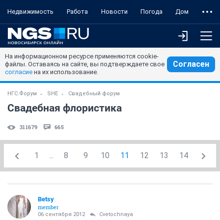
Недвижимость
Работа
Новости
Погода
Дом
На информационном ресурсе применяются cookie-
Согласен
файлы. Оставаясь на сайте, вы подтверждаете свое
согласие
на их использование.
НГС.Форум
SHE
Свадебный форум
Свадебная флористика
311679
665
1
...
8
9
10
11
12
13
14
Betsy
member
06 сентября 2012
Cvetochnaya