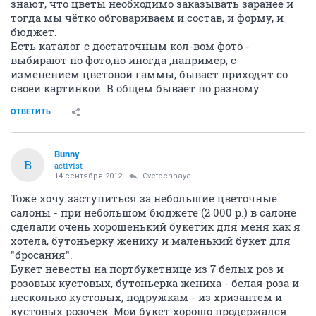
знают, что цветы необходимо заказывать заранее и
тогда мы чётко обговариваем и состав, и форму, и
бюджет.
Есть каталог с достаточным кол-вом фото -
выбирают по фото,но иногда ,например, с
изменением цветовой гаммы, бывает приходят со
своей картинкой. В общем бывает по разному.
ОТВЕТИТЬ
Bunny
B
activist
14 сентября 2012
Cvetochnaya
Тоже хочу заступиться за небольшие цветочные
салоны - при небольшом бюджете (2 000 р.) в салоне
сделали очень хорошенький букетик для меня как я
хотела, бутоньерку жениху и маленький букет для
"бросания".
Букет невесты на портбукетнице из 7 белых роз и
розовых кустовых, бутоньерка жениха - белая роза и
несколько кустовых, подружкам - из хризантем и
кустовых розочек. Мой букет хорошо продержался