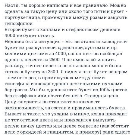
Настя, ты хорошо написала и все правильно. Можно
сделать за такую цену или около того пятый букет -
портбукетница, промежутки между розами закрыть
гипсофилой.
Второй букет с каллами и стефанотисом дешевле
4000 не будет стоить.
Недавно была ситуация - мы выставили каскадный
букет их роз кустовой, одиночной, эустомы и пр.
мелкими цветами за 4000, салон цветов пообещал
сделать невесте за 2500. Я не смогла объяснить
разницу, точнее невеста не слышала меня и была
готова к букету за 2500. Я видела этот букет вечером
- немного роз, в промежутках между ними
гипсофила и каскад сделан несколькими пучками
берграсса. Мы бы сделали этот букет из 100% цветов
без стаффажа или почти без него. Отсюда и цена.
Цену флористы выставляют за какую-то
эксклюзивность, за состав и продуманность букета.
Бывает и такое, что уходим в минус, когда приходит
не тот оттенок цвета или приходится выкупать
целую пачку цветов или целое соцветие (как обстоит
дело с орхидеей и гиацинтом, к примеру) ради одного