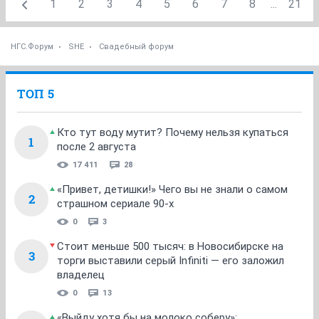
1
2
3
4
5
6
7
8
...
21
НГС.Форум
SHE
Свадебный форум
ТОП 5
Кто тут воду мутит? Почему нельзя купаться
1
после 2 августа
17 411
28
«Привет, детишки!» Чего вы не знали о самом
2
страшном сериале 90-х
0
3
Стоит меньше 500 тысяч: в Новосибирске на
3
торги выставили серый Infiniti — его заложил
владелец
0
13
«Выйду хотя бы на молоко соберу»: