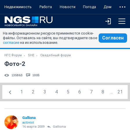
Недвижимость
Работа
Новости
Погода
Дом
На информационном ресурсе применяются cookie-
Согласен
файлы. Оставаясь на сайте, вы подтверждаете свое
согласие
на их использование.
НГС.Форум
SHE
Свадебный форум
Фото-2
135863
1005
1
2
3
4
5
6
7
8
...
21
Galliona
activist
16 марта 2009
Galliona