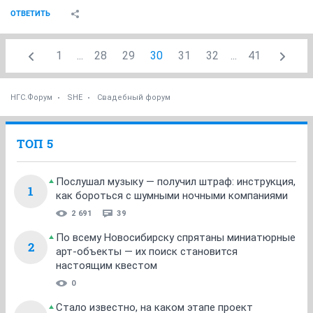
ОТВЕТИТЬ
1
...
28
29
30
31
32
...
41
НГС.Форум
SHE
Свадебный форум
ТОП 5
Послушал музыку — получил штраф: инструкция,
1
как бороться с шумными ночными компаниями
2 691
39
По всему Новосибирску спрятаны миниатюрные
2
арт-объекты — их поиск становится
настоящим квестом
0
Стало известно, на каком этапе проект