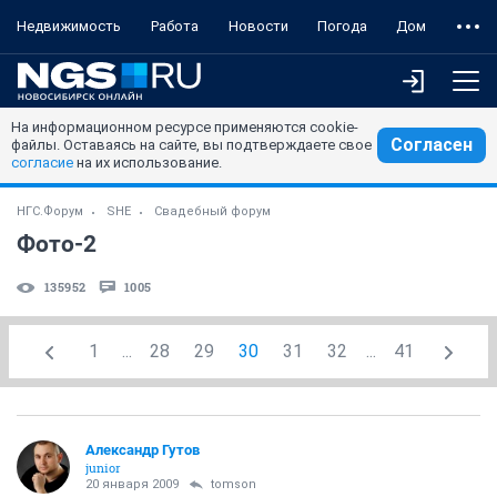
Недвижимость
Работа
Новости
Погода
Дом
На информационном ресурсе применяются cookie-
Согласен
файлы. Оставаясь на сайте, вы подтверждаете свое
согласие
на их использование.
НГС.Форум
SHE
Свадебный форум
Фото-2
135952
1005
1
...
28
29
30
31
32
...
41
Александр Гутов
junior
20 января 2009
tomson