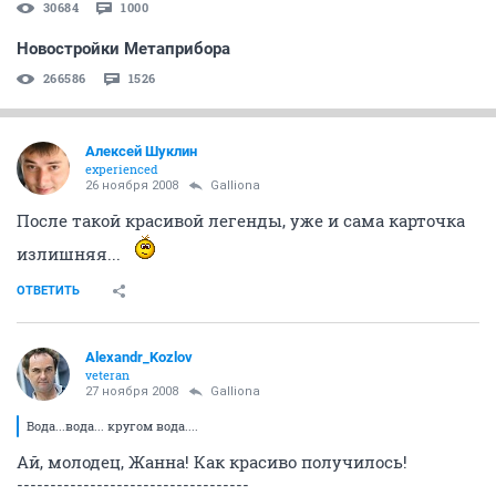
30684
1000
Новостройки Метаприбора
266586
1526
Алексей Шуклин
experienced
26 ноября 2008
Galliona
После такой красивой легенды, уже и сама карточка
излишняя...
ОТВЕТИТЬ
Alexandr_Kozlov
veteran
27 ноября 2008
Galliona
Вода...вода... кругом вода....
Ай, молодец, Жанна! Как красиво получилось!
-----------------------------------