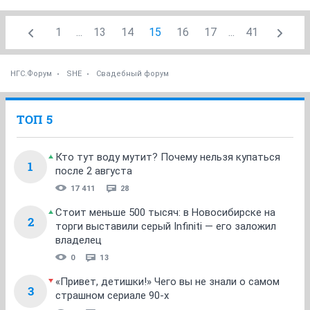
1
...
13
14
15
16
17
...
41
НГС.Форум
SHE
Свадебный форум
ТОП 5
Кто тут воду мутит? Почему нельзя купаться
1
после 2 августа
17 411
28
Стоит меньше 500 тысяч: в Новосибирске на
2
торги выставили серый Infiniti — его заложил
владелец
0
13
«Привет, детишки!» Чего вы не знали о самом
3
страшном сериале 90-х