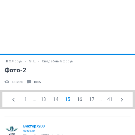
НГС.Форум
SHE
Свадебный форум
Фото-2
135880
1005
1
...
13
14
15
16
17
...
41
Виктор7200
veteran