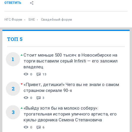
ОТВЕТИТЬ
НГС.Форум
SHE
Свадебный форум
ТОП 5
Стоит меньше 500 тысяч: в Новосибирске на
1
торги выставили серый Infiniti — его заложил
владелец
0
13
«Привет, детишки!» Чего вы не знали о самом
2
страшном сериале 90-х
0
3
«Выйду хотя бы на молоко соберу»:
3
трогательная история уличного артиста, его
куклы-дворника Семена Степановича
0
6