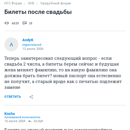
НГС.Форум
SHE
Свадебный форум
Билеты после свадьбы
4420
18
AndyK
A
experienced
15 июля 2004
Теперь заинтересовал следующий вопрос - если
свадьба 2 числа, а билеты берем сейчас и будущая
жена меняет фамилию, то на какую фамилию она
должна брать билет? новый паспорт она естесвенно
не получит, а старый вроде как с печатью подлежит
замене
ОТВЕТИТЬ
Kosha
Анонимный пользователь
16 июля 2004
AndyK
Берите на старый паспорт и не заморачивайтесь.