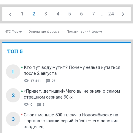
1
2
3
4
5
6
7
...
24
НГС.Форум
Основные форумы
Политический форум
ТОП 5
Кто тут воду мутит? Почему нельзя купаться
1
после 2 августа
17 411
28
«Привет, детишки!» Чего вы не знали о самом
2
страшном сериале 90-х
0
3
Стоит меньше 500 тысяч: в Новосибирске на
3
торги выставили серый Infiniti — его заложил
владелец