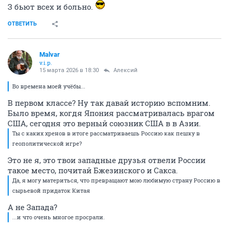
З бьют всех и больно.
ОТВЕТИТЬ
Malvar
v.i.p.
15 марта 2026 в 18:30
Алексий
Во времена моей учёбы...
В первом классе? Ну так давай историю вспомним.
Было время, когдя Япония рассматривалась врагом
США, сегодня это верный союзник США в в Азии.
Ты с каких хренов в итоге рассматриваешь Россию как пешку в
геополитической игре?
Это не я, это твои западные друзья отвели России
такое место, почитай Бжезинского и Сакса.
Да, я могу материться, что превращают мою любимую страну Россию в
сырьевой придаток Китая
А не Запада?
...и что очень многое просрали.