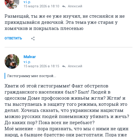
v.i.p.
15 марта 2026 в 18:10
Алексий
Размещай, ты же ее уже изучил, не стесняйся и не
прикидывайся девочкой. Эта тема уже старая у
хомячков и покрылась плесенью
ОТВЕТИТЬ
Malvar
v.i.p.
15 марта 2026 в 18:15
Алексий
Гистограмму мне построй...
Хвати об этой гистограмме! Факт обстрелов
гражданского населения был? Был! Людей в
одесском Доме профсоюзов живьём жгли? Жгли! и
ты выступаешь в защиту того режима, который это
делал. Хочешь сказать, что украинским нацистам
можно русских людей понемножку убивать и жечь?
До каких пор? Пока всех не перебьют?
Моё мнение - пора признать, что мы с ними не один
народ, а бывшее братство они растоптали. Пора уже