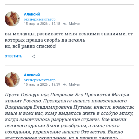
Алексий
экспериментатор
15 марта 2026 в 19:18
Malvar
вы молодцы, развиваете меня всякими знаниями, от
которых правда скорбь да печаль
но, всё равно спасибо!
ОТВЕТИТЬ
Алексий
экспериментатор
15 марта 2026 в 19:39
Malvar
Пусть Господь под Покровом Его Пречистой Матери
хранит Россию, Президента нашего православного
Владимира Владимировича Путина, власти, воинство
наше и всех нас, кому выдалось жить в особую эпоху,
когда закончилось разрушение страны. Все камни
великого здания были разобраны, а ныне эпоха
созидания, укрепление нашего Отечества. Важно
всестороннее укрепление, но в первую очередь —