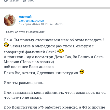
152435
1000
Алексий
экспериментатор
15 марта 2026 в 18:19
Malvar
Хвати об этой гистограмме!
Не-а. Ты почему стесняешься нам об этом поведать?
Зачем мне в очередной раз твой Джеффри с
говорящей фамилией Сакс?
А поляков - иди посмотри Дежа Вю, Ва Банкъ и Секс-
Миссию (Новые амазонки)
всё полезнее Бзежинского
Дежа Вю, кстати, Одесская киностудия
Или ты размещаешь.
Или завязывай меня обвинять, что я ссылаюсь на то,
что что-то не скажу.
Ибо Конституция РФ работает хреново, а ФЗ и прочие