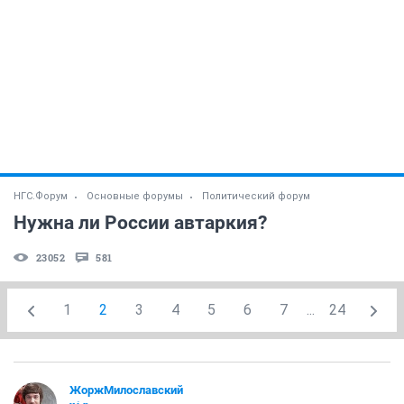
НГС.Форум
Основные форумы
Политический форум
Нужна ли России автаркия?
23052
581
1
2
3
4
5
6
7
...
24
ЖоржМилославский