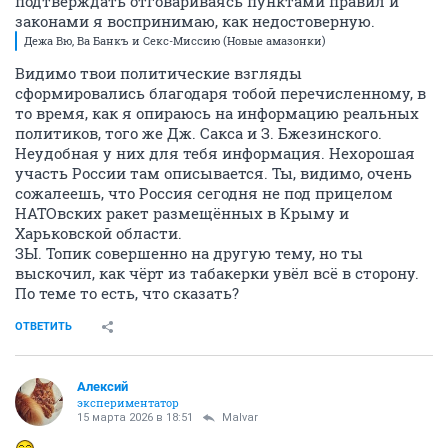
подтверждать отговариваясь пунктами правил и
законами я воспринимаю, как недостоверную.
Дежа Вю, Ва Банкъ и Секс-Миссию (Новые амазонки)
Видимо твои политические взгляды
сформировались благодаря тобой перечисленному, в
то время, как я опираюсь на информацию реальных
политиков, того же Дж. Сакса и З. Бжезинского.
Неудобная у них для тебя информация. Нехорошая
участь России там описывается. Ты, видимо, очень
сожалеешь, что Россия сегодня не под прицелом
НАТОвских ракет размещённых в Крыму и
Харьковской области.
ЗЫ. Топик совершенно на другую тему, но ты
выскочил, как чёрт из табакерки увёл всё в сторону.
По теме то есть, что сказать?
ОТВЕТИТЬ
Алексий
экспериментатор
15 марта 2026 в 18:51
Malvar