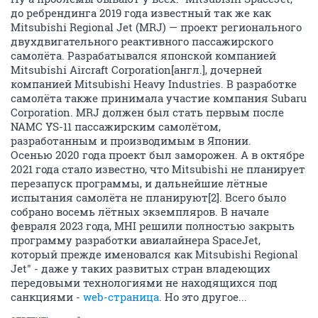
до ребрендинга 2019 года известный так же как
Mitsubishi Regional Jet (MRJ) — проект регионального
двухдвигательного реактивного пассажирского
самолёта. Разрабатывался японской компанией
Mitsubishi Aircraft Corporation[англ.], дочерней
компанией Mitsubishi Heavy Industries. В разработке
самолёта также принимала участие компания Subaru
Corporation. MRJ должен был стать первым после
NAMC YS-11 пассажирским самолётом,
разработанным и производимым в Японии.
Осенью 2020 года проект был заморожен. А в октябре
2021 года стало известно, что Mitsubishi не планирует
перезапуск программы, и дальнейшие лётные
испытания самолёта не планируют[2]. Всего было
собрано восемь лётных экземпляров. В начале
февраля 2023 года, MHI решили полностью закрыть
программу разработки авиалайнера SpaceJet,
который прежде именовался как Mitsubishi Regional
Jet" - даже у таких развитых стран владеющих
передовыми технологиями не находящихся под
санкциями -
web-страница
. Но это другое...