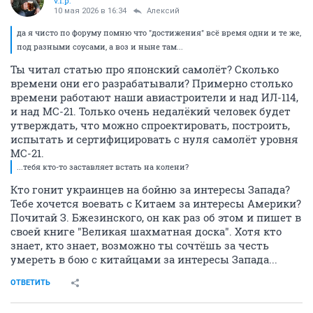
v.i.p.
10 мая 2026 в 16:34
Алексий
да я чисто по форуму помню что "достижения" всё время одни и те же,
под разными соусами, а воз и ныне там...
Ты читал статью про японский самолёт? Сколько
времени они его разрабатывали? Примерно столько
времени работают наши авиастроители и над ИЛ-114,
и над МС-21. Только очень недалёкий человек будет
утверждать, что можно спроектировать, построить,
испытать и сертифицировать с нуля самолёт уровня
МС-21.
...тебя кто-то заставляет встать на колени?
Кто гонит украинцев на бойню за интересы Запада?
Тебе хочется воевать с Китаем за интересы Америки?
Почитай З. Бжезинского, он как раз об этом и пишет в
своей книге "Великая шахматная доска". Хотя кто
знает, кто знает, возможно ты сочтёшь за честь
умереть в бою с китайцами за интересы Запада...
ОТВЕТИТЬ