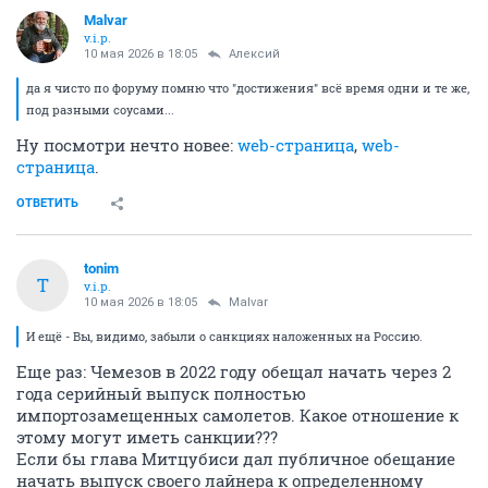
Malvar
v.i.p.
10 мая 2026 в 18:05
Алексий
да я чисто по форуму помню что "достижения" всё время одни и те же,
под разными соусами...
Ну посмотри нечто новее:
web-страница
,
web-
страница
.
ОТВЕТИТЬ
tonim
T
v.i.p.
10 мая 2026 в 18:05
Malvar
И ещё - Вы, видимо, забыли о санкциях наложенных на Россию.
Еще раз: Чемезов в 2022 году обещал начать через 2
года серийный выпуск полностью
импортозамещенных самолетов. Какое отношение к
этому могут иметь санкции???
Если бы глава Митцубиси дал публичное обещание
начать выпуск своего лайнера к определенному