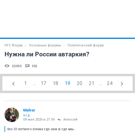
НГС.Форум
Основные форумы
Политический форум
Нужна ли России автаркия?
23055
581
1
...
17
18
19
20
21
...
24
Malvar
v.i.p.
09 мая 2026 в 21:54
Алексий
без 10-летнего плана где они и где мы...