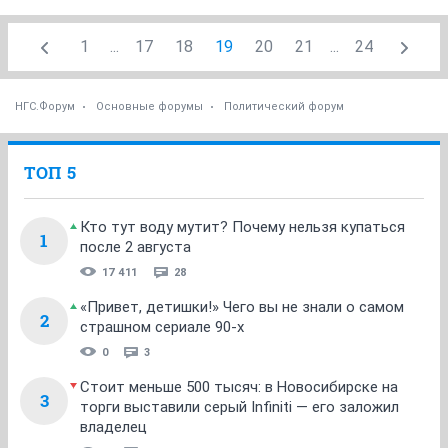
1
...
17
18
19
20
21
...
24
НГС.Форум
Основные форумы
Политический форум
ТОП 5
Кто тут воду мутит? Почему нельзя купаться
1
после 2 августа
17 411
28
«Привет, детишки!» Чего вы не знали о самом
2
страшном сериале 90-х
0
3
Стоит меньше 500 тысяч: в Новосибирске на
3
торги выставили серый Infiniti — его заложил
владелец