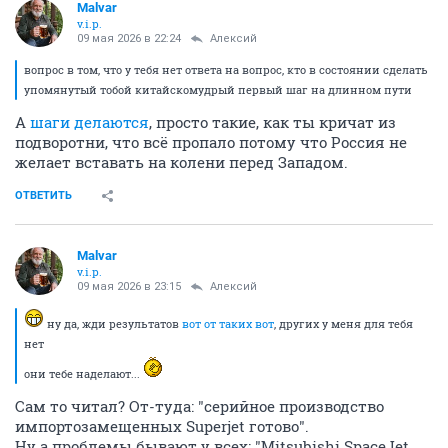
Malvar
v.i.p.
09 мая 2026 в 22:24
Алексий
вопрос в том, что у тебя нет ответа на вопрос, кто в состоянии сделать
упомянутый тобой китайскомудрый первый шаг на длинном пути
А
шаги делаются
, просто такие, как ты кричат из
подворотни, что всё пропало потому что Россия не
желает вставать на колени перед Западом.
ОТВЕТИТЬ
Malvar
v.i.p.
09 мая 2026 в 23:15
Алексий
ну да, жди результатов
вот от таких вот
, других у меня для тебя
нет
они тебе наделают...
Сам то читал? От-туда: "серийное производство
импортозамещенных Superjet готово".
Ну а проблемы бывают у всех: "Mitsubishi SpaceJet,