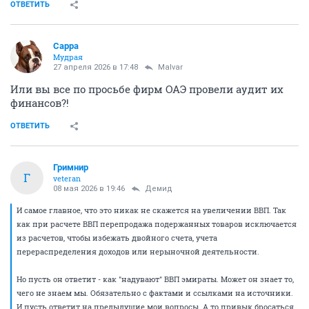
ОТВЕТИТЬ
Сарра
Мудрая
27 апреля 2026 в 17:48
Malvar
Или вы все по просьбе фирм ОАЭ провели аудит их
финансов?!
ОТВЕТИТЬ
Гримнир
Г
veteran
08 мая 2026 в 19:46
Демид
И самое главное, что это никак не скажется на увеличении ВВП. Так
как при расчете ВВП перепродажа подержанных товаров исключается
из расчетов, чтобы избежать двойного счета, учета
перераспределения доходов или нерыночной деятельности.
Но пусть он ответит - как "надувают" ВВП эмираты. Может он знает то,
чего не знаем мы. Обязательно с фактами и ссылками на источники.
И пусть ответит на предыдущие мои вопросы. А то привык бросаться