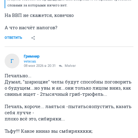
словами за которыми ничего нет.
На ВВП не скажется, конечно
А что насчёт налогов?
ОТВЕТИТЬ
Гримнир
Г
veteran
08 мая 2026 в 20:31
Malvar
Печально...
Думал, "шарющие" челы будут способны поговорить
о будущем...но увы и ах...они только лицом вниз, как
свинья ищет - 2тысячный гриб-трюфель...
Печаль, короче... лаяться -пытатьсяопустить, казать
себя лучче -
плохо всё это, сибиряки...
Тьфу!!! Какое ннназ вы смбирякккки;