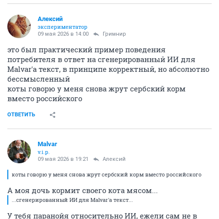
Алексий
экспериментатор
09 мая 2026 в 14:00
Гримнир
это был практический пример поведения
потребителя в ответ на сгенерированный ИИ для
Malvar'а текст, в принципе корректный, но абсолютно
бессмысленный
коты говорю у меня снова жрут сербский корм
вместо российского
ОТВЕТИТЬ
Malvar
v.i.p.
09 мая 2026 в 19:21
Алексий
коты говорю у меня снова жрут сербский корм вместо российского
А моя дочь кормит своего кота мясом...
...сгенерированный ИИ для Malvar'а текст...
У тебя паранойя относительно ИИ, ежели сам не в