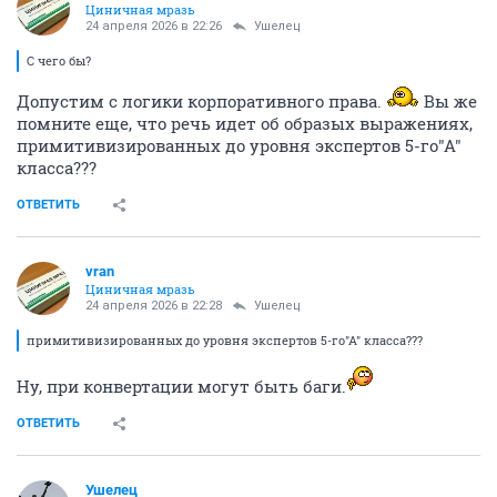
Циничная мразь
24 апреля 2026 в 22:26
Ушелец
С чего бы?
Допустим с логики корпоративного права.
Вы же
помните еще, что речь идет об образых выражениях,
примитивизированных до уровня экспертов 5-го"А"
класса???
ОТВЕТИТЬ
vran
Циничная мразь
24 апреля 2026 в 22:28
Ушелец
примитивизированных до уровня экспертов 5-го"А" класса???
Ну, при конвертации могут быть баги.
ОТВЕТИТЬ
Ушелец