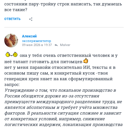
состоянии пару-тройку строк написать, так думаешь
все такие?
ОТВЕТИТЬ
Алексий
экспериментатор
09 мая 2026 в 19:37
Malvar
она у тебя очень ответственный человек и у
неё талант готовить для питомцев
нет у меня паранойи относительно ИИ, тексты я в
основном пишу сам, и конкретный кусок -твоя
генерация хрен знает на как сформулированный
запрос:
Утверждение о том, что локальное производство в
России обходится дороже из-за отсутствия
преимуществ международного разделения труда, не
является абсолютным и требует учёта множества
факторов. В реальности ситуация сложнее и зависит
от конкретных условий, например, снижение
логистических издержек, локализация производства