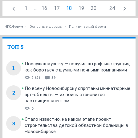
1
...
16
17
18
19
20
...
24
НГС.Форум
Основные форумы
Политический форум
ТОП 5
Послушал музыку — получил штраф: инструкция,
1
как бороться с шумными ночными компаниями
2 691
39
По всему Новосибирску спрятаны миниатюрные
2
арт-объекты — их поиск становится
настоящим квестом
0
Стало известно, на каком этапе проект
3
строительства детской областной больницы в
Новосибирске