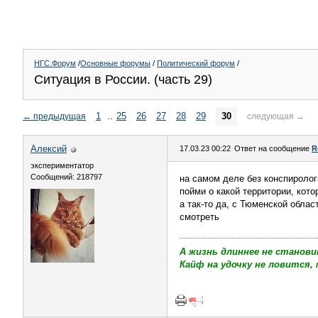
НГС.Форум
/
Основные форумы
/
Политический форум
/
Ситуация в России. (часть 29)
1
..
25
26
27
28
29
30
←
предыдущая
следующая
→
Алексий
17.03.23 00:22
Ответ на сообщение
R
экспериментатор
Сообщений: 218797
на самом деле без конспиролог
пойми о какой территории, кото
а так-то да, с Тюменской обла
смотреть
А жизнь длиннее не станови
Кайф на удочку не ловится, 