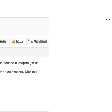
чать
RSS
Деревом
 на основе информации не
 если со стороны Москвы