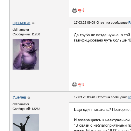
прагматик
17.03.23 09:09
Ответ на сообщение
R
old hamster
Сообщений: 11260
Да труба не везде нужна. в то
газифицировано чуть больше 40
Ушелец
17.03.23 09:48
Ответ на сообщение
R
old hamster
Сообщений: 13264
Еще один читатель? Повторяю, 
И возвращаясь к неактуальной 
"В связи с неблагоприятными п
часов 16 марта до 18.00 часов 