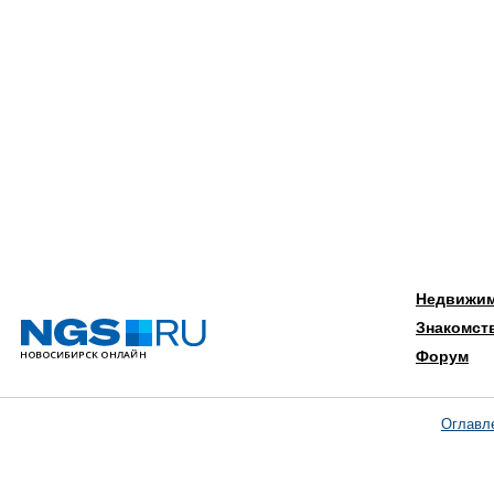
Недвижи
Знакомст
Форум
Оглавл