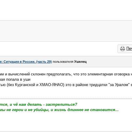
Пе
e: Ситуация в России. (часть 29)
пользователя
Ушелец
ии и вычислений склонен предполагать, что это элементарная оговорка
рая попала в уши
стью (без Курганской и ХМАО-ЯНАО) это в районе тридцатки "за Уралом"
тся, и чё нам делать - застрелиться?
мы не герои и не убийцы, и жизнь длиннее не становится...