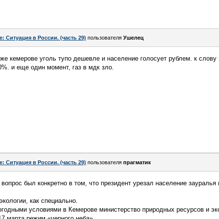
e: Ситуация в России. (часть 29)
пользователя
Ушелец
й же кемерове уголь тупо дешевле и население голосует рублем. к слов
%. и еще один момент, газ в мдк зло.
e: Ситуация в России. (часть 29)
пользователя
прагматик
вопрос был конкретно в том, что президент урезал население зауралья 
экологии, как специально.
огодными условиями в Кемерове министерство природных ресурсов и эко
17 марта режим «черного неба».