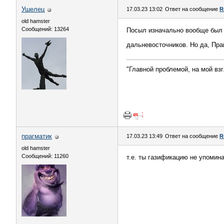
Ушелец
17.03.23 13:02
Ответ на сообщение
R
old hamster
Сообщений: 13264
Посыл изначально вообще был н
дальневосточников. Но да, Пра
"Главной проблемой, на мой вз
прагматик
17.03.23 13:49
Ответ на сообщение
R
old hamster
Сообщений: 11260
т.е. ты газификацию не упомин