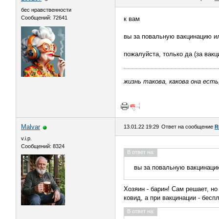
бес нравственности
Сообщений: 72641
к вам
вы за повальную вакцинацию и
пожалуйста, только да (за вакц
жизнь такова, какова она есть
Malvar
13.01.22 19:29
Ответ на сообщение
R
v.i.p.
Сообщений: 8324
В ответ на:
вы за повальную вакцинаци
Хозяин - барин! Сам решает, н
ковид, а при вакцинации - бесп
В ответ на: