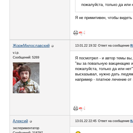
пожалуйста, только да или 
Я не примитивен, чтобы видеть 
ЖоржМилославский
13.01.22 19:32
Ответ на сообщение
R
v.i.p.
Сообщений: 5269
Я посмотрел - и автор темы вы
"вы за повальную вакцинацию 
пожалуйста, только да или нет"
высказывал, нужно дать людям 
например - платное лечение от
Алексий
13.01.22 22:45
Ответ на сообщение
К
экспериментатор
Сообщений: 218797