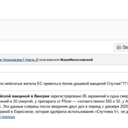
Пе
e: Концлагерь? (часть 2)
пользователя
ЖоржМилославский
 ли небогатые жители ЕС привиться более дешевой вакциной Спутник"??
йской вакциной в Венгрии
зарегистрировано 95 заражений и одна смер
ений и 20 смертей, у препарата от Pfizer — соответственно 555 и 32, у A
6. Эти данные собраны после введения двух доз в период с декабря 2020
страной в Евросоюзе, которая одобрила использование «Спутника V», не
страница