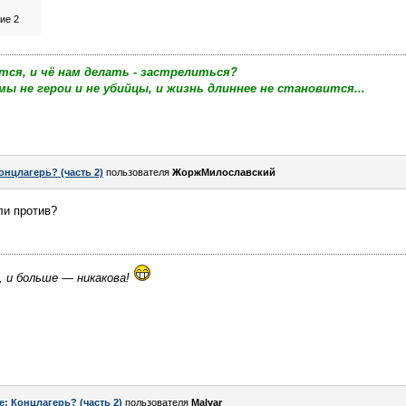
ие 2
тся, и чё нам делать - застрелиться?
мы не герои и не убийцы, и жизнь длиннее не становится...
онцлагерь? (часть 2)
пользователя
ЖоржМилославский
ли против?
, и больше — никакова!
e: Концлагерь? (часть 2)
пользователя
Malvar