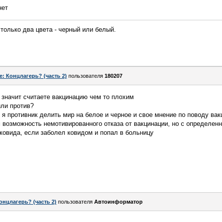
нет
только два цвета - черный или белый.
e: Концлагерь? (часть 2)
пользователя
180207
, значит считаете вакцинацию чем то плохим
или против?
 я противник делить мир на белое и черное и свое мнение по поводу вак
возможность немотивированного отказа от вакцинации, но с определенн
 ковида, если заболел ковидом и попал в больницу
онцлагерь? (часть 2)
пользователя
Автоинформатор