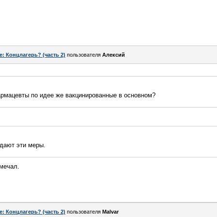
e: Концлагерь? (часть 2)
пользователя
Алексий
армацевты по идее же вакцинированные в основном?
юдают эти меры.
амечал.
e: Концлагерь? (часть 2)
пользователя
Malvar