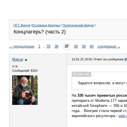
НГС.Форум
/
Основные форумы
/
Политический форум
/
Концлагерь? (часть 2)
1
..
35
36
37
38
39
40
←
предыдущая
следующая
→
Malvar
13.01.22 16:50
Ответ на сообщение
R
v.i.p.
Сообщений: 8324
В ответ на:
Задался вопросом, а могут
На
100 тысяч привитых росси
препарата от Moderna 177 зараж
китайской Sinopharm — 356 и 1
года... Венгрия стала первой 
европейского регулятора -
web-