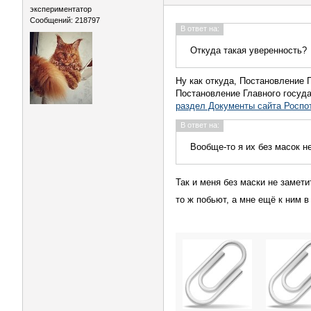
экспериментатор
Сообщений: 218797
В ответ на:
Откуда такая уверенность?
Ну как откуда, Постановление 
Постановление Главного госуда
раздел Документы сайта Роспо
В ответ на:
Вообще-то я их без масок н
Так и меня без маски не замет
то ж побьют, а мне ещё к ним 