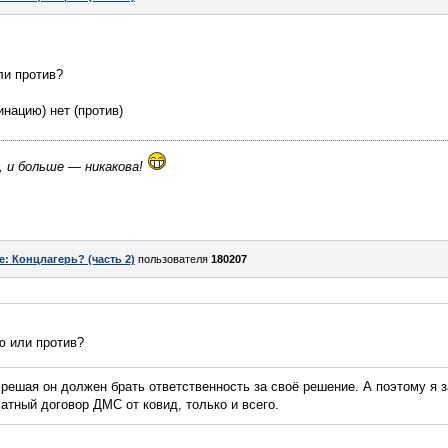
ли против?
инацию) нет (против)
, и больше — никакова!
e: Концлагерь? (часть 2)
пользователя
180207
ю или против?
о решая он должен брать ответственность за своё решение. А поэтому я 
латный договор ДМС от ковид, только и всего.