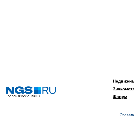
Недвижи
Знакомст
Форум
Оглавл