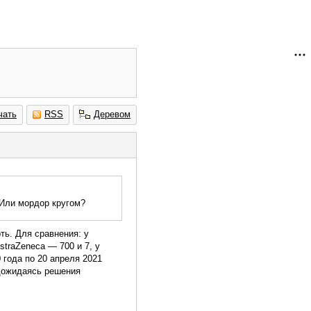
чать
RSS
Деревом
 Или мордор кругом?
ть. Для сравнения: у
straZeneca — 700 и 7, у
 года по 20 апреля 2021
 дожидаясь решения