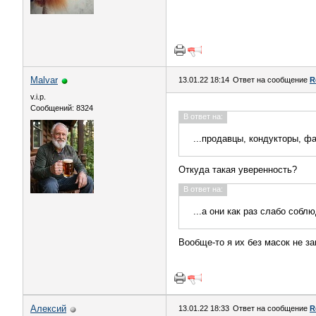
Malvar
13.01.22 18:14
Ответ на сообщение
R
v.i.p.
Сообщений: 8324
В ответ на:
...продавцы, кондукторы, ф
Откуда такая уверенность?
В ответ на:
...а они как раз слабо собл
Вообще-то я их без масок не з
Алексий
13.01.22 18:33
Ответ на сообщение
R