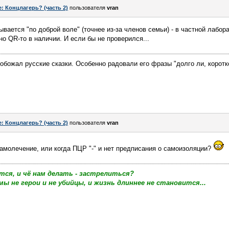
e: Концлагерь? (часть 2)
пользователя
vran
ывается "по доброй воле" (точнее из-за членов семьи) - в частной лабора
 но QR-то в наличии. И если бы не проверился...
 обожал русские сказки. Особенно радовали его фразы "долго ли, коротк
e: Концлагерь? (часть 2)
пользователя
vran
амолечение, или когда ПЦР "-" и нет предписания о самоизоляции?
тся, и чё нам делать - застрелиться?
мы не герои и не убийцы, и жизнь длиннее не становится...