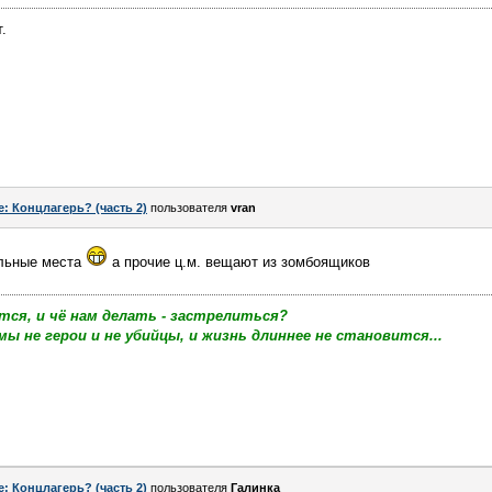
.
e: Концлагерь? (часть 2)
пользователя
vran
ольные места
а прочие ц.м. вещают из зомбоящиков
тся, и чё нам делать - застрелиться?
мы не герои и не убийцы, и жизнь длиннее не становится...
e: Концлагерь? (часть 2)
пользователя
Галинка