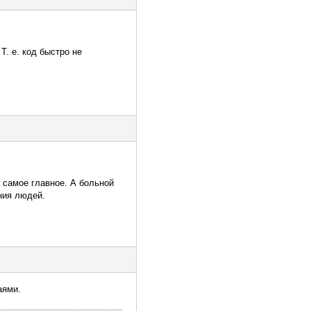
Т. е. код быстро не
 самое главное. А больной
ния людей.
аями.