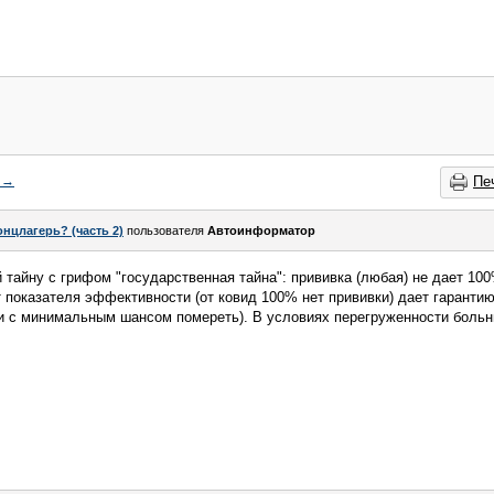
→
Пе
онцлагерь? (часть 2)
пользователя
Автоинформатор
тайну с грифом "государственная тайна": прививка (любая) не дает 100
т показателя эффективности (от ковид 100% нет прививки) дает гарантию
и с минимальным шансом помереть). В условиях перегруженности больни