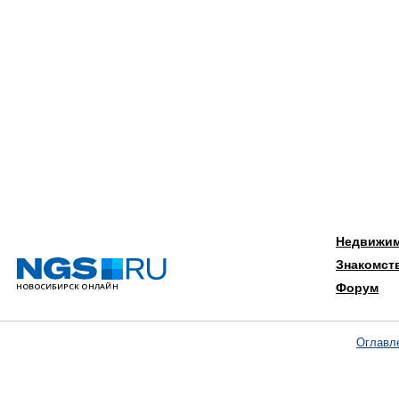
Недвижи
Знакомст
Форум
Оглавл