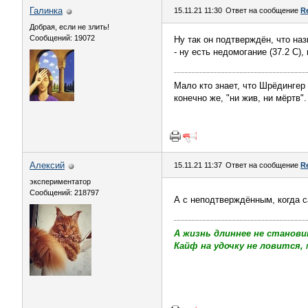
Галинка
15.11.21 11:30
Ответ на сообщение
R
Добрая, если не злить!
Сообщений: 19072
Ну так он подтверждён, что наз
- ну есть недомогание (37.2 С),
Мало кто знает, что Шрёдингер
конечно же, "ни жив, ни мёртв".
Алексий
15.11.21 11:37
Ответ на сообщение
R
экспериментатор
Сообщений: 218797
А с неподтверждённым, когда с
А жизнь длиннее не станови
Кайф на удочку не ловится, 