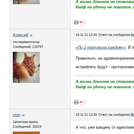
А жизнь длиннее не станови
Кайф на удочку не ловится, 
Алексий
15.11.21 12:16
Ответ на сообщение
К
экспериментатор
Сообщений: 218797
«По 2 протокола каждому»
. В 
Правильно, на здравоохранение
истреблять будут - протоколам
А жизнь длиннее не станови
Кайф на удочку не ловится, 
vran
15.11.21 13:28
Ответ на сообщение
R
Циничная мразь
Сообщений: 18419
А что, уже вакцину от идиотизм