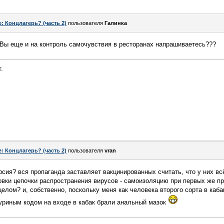
e: Концлагерь? (часть 2)
пользователя
Галинка
, Вы еще и на контроль самочувствия в ресторанах напрашиваетесь???
.
e: Концлагерь? (часть 2)
пользователя
vran
рсия? вся пропаганда заставляет вакцинированных считать, что у них вс
овки цепочки распространения вирусов - самоизоляцию при первых же 
елом? и, собственно, поскольку меня как человека второго сорта в кабак 
уриным кодом на входе в кабак брали анальный мазок