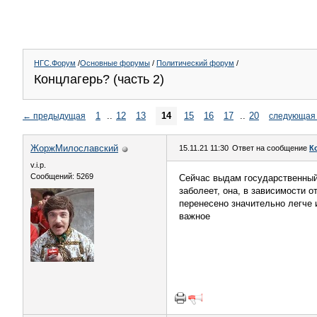
НГС.Форум
/
Основные форумы
/
Политический форум
/
Концлагерь? (часть 2)
1
..
12
13
14
15
16
17
..
20
←
предыдущая
следующая
ЖоржМилославский
15.11.21 11:30
Ответ на сообщение
К
v.i.p.
Сообщений: 5269
Сейчас выдам государственный 
заболеет, она, в зависимости о
перенесено значительно легче 
важное