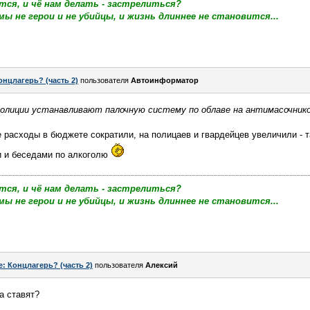
тся, и чё нам делать - застрелиться?
мы не герои и не убийцы, и жизнь длиннее не становится...
онцлагерь? (часть 2)
пользователя
Автоинформатор
полиции устанавливают палочную систему по облаве на антимасочник
 расходы в бюджете сократили, на полицаев и гвардейцев увеличили - та
и и беседами по алкоголю
тся, и чё нам делать - застрелиться?
мы не герои и не убийцы, и жизнь длиннее не становится...
e: Концлагерь? (часть 2)
пользователя
Алексий
а ставят?