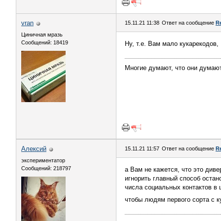
vran
15.11.21 11:38
Ответ на сообщение
R
Циничная мразь
Сообщений: 18419
Ну, т.е. Вам мало кукарекодов
Многие думают, что они думают
Алексий
15.11.21 11:57
Ответ на сообщение
R
экспериментатор
Сообщений: 218797
а Вам не кажется, что это диве
игнорить главный способ остан
числа социальных контактов в ц
чтобы людям первого сорта с к