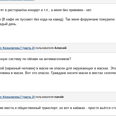
т в ресторан/на концерт и т.п., а меня без прививки - нет.
м (В кафе не пускают без кода на кавид). Так меня форумчане пожурили. 
ждый день.
e: Концлагерь? (часть 2)
пользователя
Алексий
чную систему по облаве на антимасочников?
ной (заразный человек) в маске не опасен для окружающих в масках. Это
ловека в маске. Вот это опасно. Граждане носите маски в местах скопле
e: Концлагерь? (часть 2)
пользователя
nansib
ие места и общественный транспорт, но вот в кабаках - просто вьётся ст