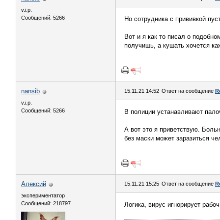
v.i.p.
Сообщений: 5266
Но сотрудника с прививкой пустя
Вот и я как то писал о подобно
получишь, а кушать хочется ка
nansib
15.11.21 14:52
Ответ на сообщение
R
v.i.p.
Сообщений: 5266
В полиции устанавливают пало
А вот это я приветствую. Боль
без маски может заразиться че
Алексий
15.11.21 15:25
Ответ на сообщение
R
экспериментатор
Сообщений: 218797
Логика, вирус игнорирует рабоч