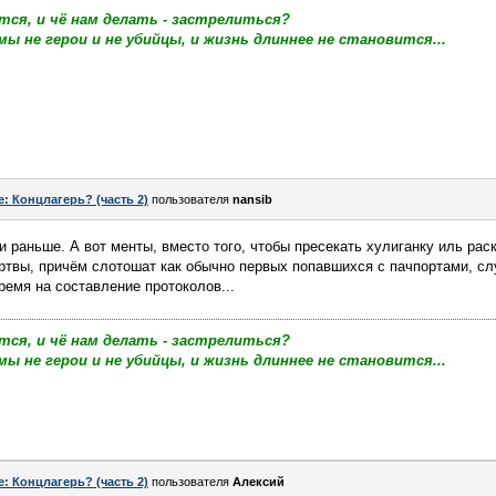
тся, и чё нам делать - застрелиться?
мы не герои и не убийцы, и жизнь длиннее не становится...
e: Концлагерь? (часть 2)
пользователя
nansib
и раньше. А вот менты, вместо того, чтобы пресекать хулиганку иль рас
ртвы, причём слотошат как обычно первых попавшихся с пачпортами, с
время на составление протоколов...
тся, и чё нам делать - застрелиться?
мы не герои и не убийцы, и жизнь длиннее не становится...
e: Концлагерь? (часть 2)
пользователя
Алексий