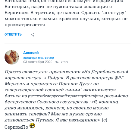
Батькина тема, он только легализует информацию.
Во-вторых, нафиг не нужна такая эскалация с
Берлином. В-третьих, це палево. Сдавать "агентуру"
можно только в самых крайних случаях, которых не
просматривается.
ОТВЕТИТЬ
Алексий
экспериментатор
03 сентября 2020
vran
Просто сюжет для продолжения «На Дерибассовской
хорошая погода…» Гайдая. В разговор канцлера ФРГ
Меркель и президента Польши Дуды по
«сверхсекретной горячей линии" вклинивается
батька из р̶у̶с̶с̶к̶о̶-̶б̶е̶л̶о̶р̶у̶с̶с̶к̶о̶й̶ ̶п̶р̶а̶в̶я̶щ̶е̶й̶ ̶м̶а̶ф̶и̶и российско-
белорусского Союзного государства : «Я, конечно,
дико извиняюсь, коллеги, но сколько можно
занимать телефон? Мне же нужно срочно
дозвониться Путину. Я вас разъединяю».
(с)
СерпомПо