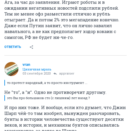
Ага, за час до заявления. Играют роботы и в
ожидании негативных новостей подслили рублей.
Тем не менее офз разместили отлично и рубль
отыграет. Да и потом 2% это мегападение конечно.
Даже если Путин заявит, что он лично завалил
навального, а не как предполагает ходор кокаин с
самогон, РФ не будет ни-че-го.
ОТВЕТИТЬ
vran
Циничная мразь
03 сентября 2020
appraiser
то протест народный, а то просто инструмент ...
Не "то", а "и". Одно не противоречит другому.
это Вы про большаков сто (с лишним) лет назад ?
И про них тоже. И вообще, если кто думает, что Джин
Шарп чёй-то там изобрел, вынужден разочаровать,
бунты в истории человечества существуют десятки
веков, и история, и механизм бунтов описывались
многократно, за долго до Шарпа.