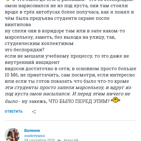
омон нарисовался не из под куста, они там стояли
вроде в трёх автобусах более получаса, как я понял в
чём была предъява студентв охране после
винтилова
ну спели они в коридоре там или в зале каком-то
марсельезу, заметь, без выхода на улицу, так,
студенческим коллективом
это беспорядки?
если не мешали учебному процессу, то это даже не
внутренний инцидент
видосов достаточно в сети, в основном просто больше
10 Мб, не приаттачить, сам посмотри, если интересно
или если ты готов показать что было что-то кроме
эти студенты просто запели марсельезу, и вдруг из
под куста омон насыпался. И перед этим ничего не
было
- ну закежь, ЧТО БЫЛО ПЕРЕД ЭТИМ?
ОТВЕТИТЬ
Валенок
озаботушка
04 сентября 2020
Алексий