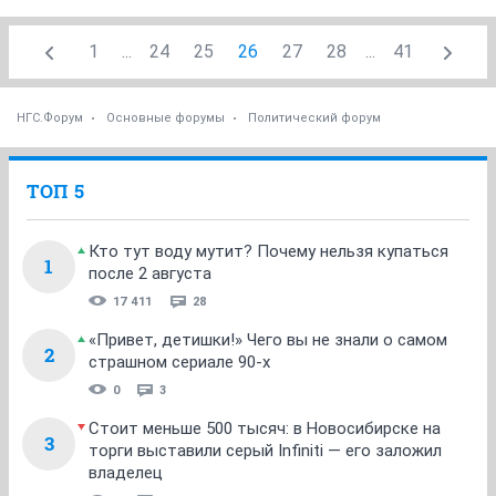
1
...
24
25
26
27
28
...
41
НГС.Форум
Основные форумы
Политический форум
ТОП 5
Кто тут воду мутит? Почему нельзя купаться
1
после 2 августа
17 411
28
«Привет, детишки!» Чего вы не знали о самом
2
страшном сериале 90-х
0
3
Стоит меньше 500 тысяч: в Новосибирске на
3
торги выставили серый Infiniti — его заложил
владелец