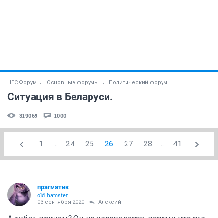
НГС.Форум
Основные форумы
Политический форум
Ситуация в Беларуси.
319069
1000
1
...
24
25
26
27
28
...
41
прагматик
old hamster
03 сентября 2020
Алексий
А рубль причем? Он не укрепляется, потому что так