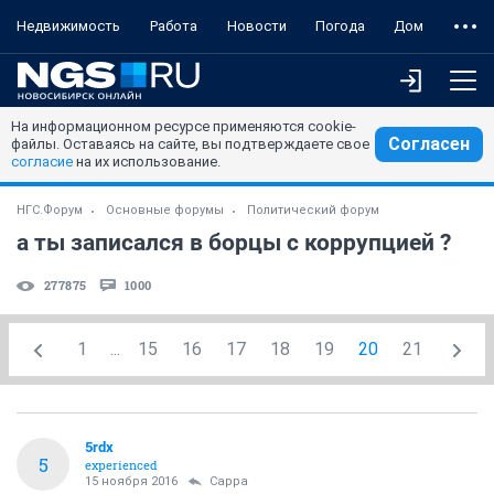
Недвижимость
Работа
Новости
Погода
Дом
На информационном ресурсе применяются cookie-
Согласен
файлы. Оставаясь на сайте, вы подтверждаете свое
согласие
на их использование.
НГС.Форум
Основные форумы
Политический форум
а ты записался в борцы с коррупцией ?
277875
1000
1
...
15
16
17
18
19
20
21
5rdx
5
experienced
15 ноября 2016
Сарра