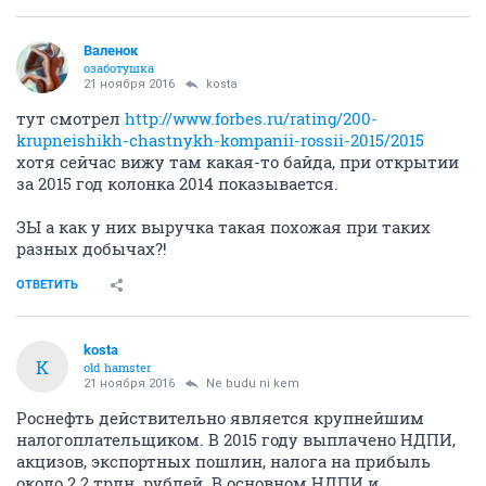
Валенок
озаботушка
21 ноября 2016
kosta
тут смотрел
http://www.forbes.ru/rating/200-
krupneishikh-chastnykh-kompanii-rossii-2015/2015
хотя сейчас вижу там какая-то байда, при открытии
за 2015 год колонка 2014 показывается.
ЗЫ а как у них выручка такая похожая при таких
разных добычах?!
ОТВЕТИТЬ
kosta
K
old hamster
21 ноября 2016
Ne budu ni kem
Роснефть действительно является крупнейшим
налогоплательщиком. В 2015 году выплачено НДПИ,
акцизов, экспортных пошлин, налога на прибыль
около 2.2 трлн. рублей. В основном НДПИ и