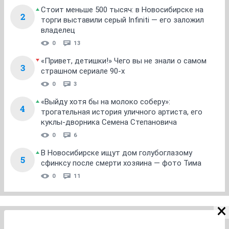
Стоит меньше 500 тысяч: в Новосибирске на
2
торги выставили серый Infiniti — его заложил
владелец
0
13
«Привет, детишки!» Чего вы не знали о самом
3
страшном сериале 90-х
0
3
«Выйду хотя бы на молоко соберу»:
4
трогательная история уличного артиста, его
куклы-дворника Семена Степановича
0
6
В Новосибирске ищут дом голубоглазому
5
сфинксу после смерти хозяина — фото Тима
0
11