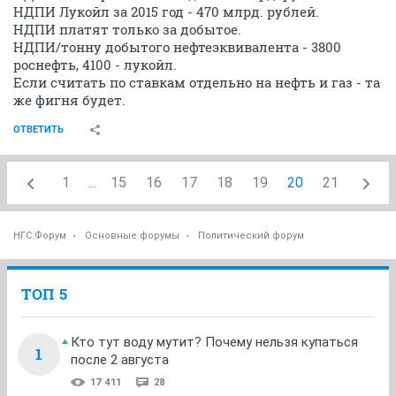
НДПИ Лукойл за 2015 год - 470 млрд. рублей.
НДПИ платят только за добытое.
НДПИ/тонну добытого нефтеэквивалента - 3800
роснефть, 4100 - лукойл.
Если считать по ставкам отдельно на нефть и газ - та
же фигня будет.
ОТВЕТИТЬ
1
...
15
16
17
18
19
20
21
НГС.Форум
Основные форумы
Политический форум
ТОП 5
Кто тут воду мутит? Почему нельзя купаться
1
после 2 августа
17 411
28