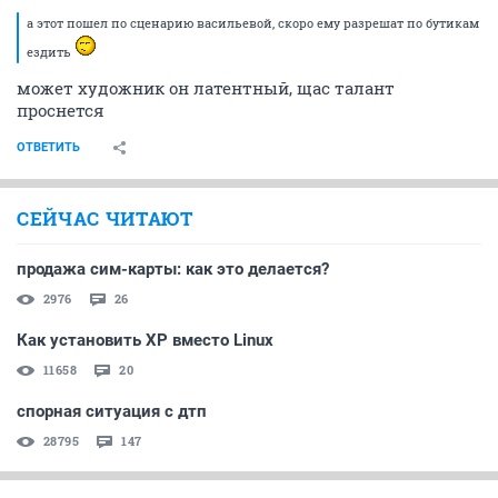
а этот пошел по сценарию васильевой, скоро ему разрешат по бутикам
ездить
может художник он латентный, щас талант
проснется
ОТВЕТИТЬ
СЕЙЧАС ЧИТАЮТ
продажа сим-карты: как это делается?
2976
26
Как установить XP вместо Linux
11658
20
спорная ситуация с дтп
28795
147