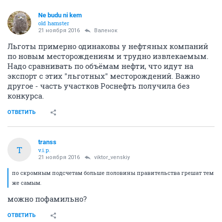
Ne budu ni kem
old hamster
21 ноября 2016
Валенок
Льготы примерно одинаковы у нефтяных компаний
по новым месторождениям и трудно извлекаемым.
Надо сравнивать по объёмам нефти, что идут на
экспорт с этих "льготных" месторождений. Важно
другое - часть участков Роснефть получила без
конкурса.
ОТВЕТИТЬ
transs
T
v.i.p.
21 ноября 2016
viktor_venskiy
по скромным подсчетам больше половины правительства грешат тем
же самым.
можно пофамильно?
ОТВЕТИТЬ