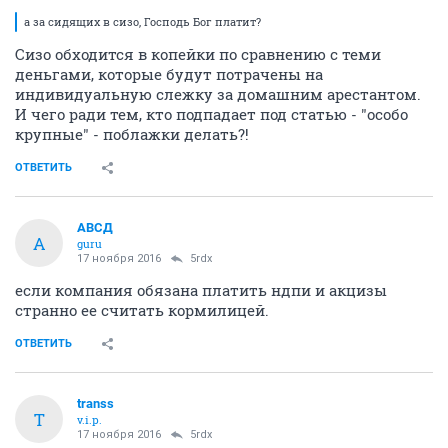
а за сидящих в сизо, Господь Бог платит?
Сизо обходится в копейки по сравнению с теми
деньгами, которые будут потрачены на
индивидуальную слежку за домашним арестантом.
И чего ради тем, кто подпадает под статью - "особо
крупные" - поблажки делать?!
ОТВЕТИТЬ
АВСД
А
guru
17 ноября 2016
5rdx
если компания обязана платить ндпи и акцизы
странно ее считать кормилицей.
ОТВЕТИТЬ
transs
T
v.i.p.
17 ноября 2016
5rdx