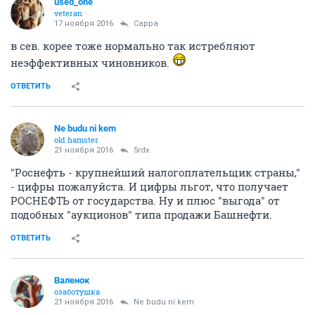
used_one
veteran
17 ноября 2016
Сарра
в сев. корее тоже нормально так истребляют
неэффективных чиновников.
ОТВЕТИТЬ
Ne budu ni kem
old hamster
21 ноября 2016
5rdx
"Роснефть - крупнейший налогоплательщик страны,"
- цифры пожалуйста. И цифры льгот, что получает
РОСНЕФТЬ от государства. Ну и плюс "выгода" от
подобных "аукционов" типа продажи Башнефти.
ОТВЕТИТЬ
Валенок
озаботушка
21 ноября 2016
Ne budu ni kem