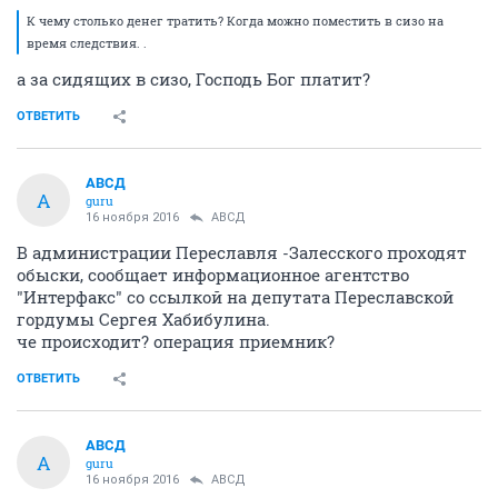
К чему столько денег тратить? Когда можно поместить в сизо на
время следствия. .
а за сидящих в сизо, Господь Бог платит?
ОТВЕТИТЬ
АВСД
А
guru
16 ноября 2016
АВСД
В администрации Переславля -Залесского проходят
обыски, сообщает информационное агентство
"Интерфакс" со ссылкой на депутата Переславской
гордумы Сергея Хабибулина.
че происходит? операция приемник?
ОТВЕТИТЬ
АВСД
А
guru
16 ноября 2016
АВСД