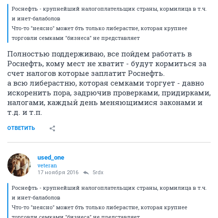
Роснефть - крупнейший налогоплательщик страны, кормилица в т.ч.
и инет-балаболов
Что-то "неясно" может бть только либерастне, которая крупнее
торговли семками "бизнеса" не представляет
Полностью поддерживаю, все пойдем работать в
Роснефть, кому мест не хватит - будут кормиться за
счет налогов которые заплатит Роснефть.
а всю либерастню, которая семками торгует - давно
искоренить пора, задрючив проверками, придирками,
налогами, каждый день меняющимися законами и
т.д. и т.п.
ОТВЕТИТЬ
used_one
veteran
17 ноября 2016
5rdx
Роснефть - крупнейший налогоплательщик страны, кормилица в т.ч.
и инет-балаболов
Что-то "неясно" может бть только либерастне, которая крупнее
торговли семками "бизнеса" не представляет