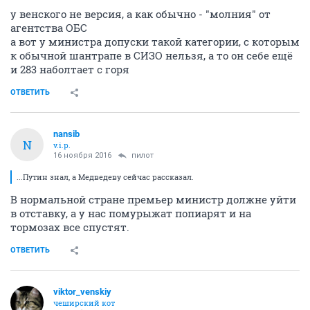
у венского не версия, а как обычно - "молния" от
агентства ОБС
а вот у министра допуски такой категории, с которым
к обычной шантрапе в СИЗО нельзя, а то он себе ещё
и 283 наболтает с горя
ОТВЕТИТЬ
nansib
N
v.i.p.
16 ноября 2016
пилот
...Путин знал, а Медведеву сейчас рассказал.
В нормальной стране премьер министр должне уйти
в отставку, а у нас помурыжат попиарят и на
тормозах все спустят.
ОТВЕТИТЬ
viktor_venskiy
чеширский кот