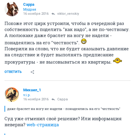
Сарра
Мудрая
16 ноября 2016
viktor_venskiy
Похоже этот цирк устроили, чтобы в очередной раз
собственность поделить "как надо", а не по-честному.
А люлюкаке даже браслет на ногу не надели -
понадеялись на его "честность".
Поверили на слово, что не будет оказывать давление
на следствие и будет выполнять предписание
прокуратуры - не высовываться из квартиры.
ОТВЕТИТЬ
Михаил_1
v.i.p.
16 ноября 2016
Сарра
даже браслет на ногу не надели - понадеялись на его "честность"
Суд уже отменил своё решение? Или информация
неверна?
web-страница