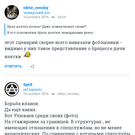
viktor_venskiy
чеширский кот
16 ноября 2016
Spirit
Брал взятку ночью! Даже пожертвовал сном!!!
В его положении брать взятки чемоданами денег.
этот сценарий скорее всего навязали фсбэшники -
видимо у них такое представление о процессе дачи
взятки
ОТВЕТИТЬ
Spirit
old hamster
16 ноября 2016
viktor_venskiy
Борьба кланов.
Да ещё каких.
Вот Улюкаев среди своих (фото).
На стажировке за границей. В структурах , не
имеющих отношения к спецслужбам, но не менее
иерархических. По сравнению с которыми спецслубы