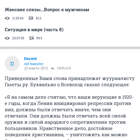
Женские слезы...Вопрос к мужчинам
112544
412
Ситуация в мире (часть 8)
233739
993
Docent
D
old hamster
22 марта 2012
VlkRoSS
Приведенные Вами слова принадлежат жуурналисту
Газеты.ру. Буквально о.Всеволод сказал следующее:
«Я на самом деле считаю, что наши верующие в 1920-
е годы, когда Ленин инициировал репрессии против
них, должны были отвечать иначе, чем они
отвечали. Они должны были отвечать всей силой
оружия и силой народного сопротивления против
большевиков. Нравственное дело, достойное
поведения христианина, – уничтожить как можно