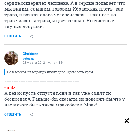
сердце,оскверняет человека. А в сердце попадает что
мы видим, слышим, говорим.Ибо всякая плоть–как
трава, и всякая слава человеческая – как цвет на
траве: засохла трава, и цвет ее опал. Несчастные
глупые девушки.
ОТВЕТИТЬ
Chaldonn
veteran
23 марта 2012
ahr154
Не в массовых мероприятиях дело. Храм есть храм.
================================
<п.8>
А девок пусть отпустят,они и так уже сидят по
беспределу. Раньше-бы сказали, не поверил-бы,что у
нас может быть такое мракобесие. Мрак!
ОТВЕТИТЬ