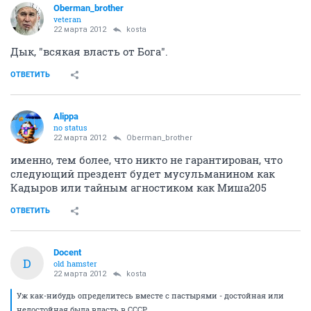
Oberman_brother
veteran
22 марта 2012
kosta
Дык, "всякая власть от Бога".
ОТВЕТИТЬ
Alippa
no status
22 марта 2012
Oberman_brother
именно, тем более, что никто не гарантирован, что
следующий прездент будет мусульманином как
Кадыров или тайным агностиком как Миша205
ОТВЕТИТЬ
Docent
D
old hamster
22 марта 2012
kosta
Уж как-нибудь определитесь вместе с пастырями - достойная или
недостойная была власть в СССР.