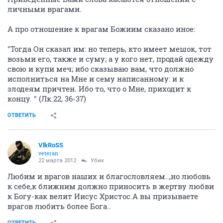
личными врагами.
А про отношение к врагам Божиим сказано иное:
"Тогда Он сказал им: но теперь, кто имеет мешок, тот
возьми его, также и суму; а у кого нет, продай одежду
свою и купи меч; ибо сказываю вам, что должно
исполниться на Мне и сему написанному: и к
злодеям причтен. Ибо то, что о Мне, приходит к
концу. " (Лк.22, 36-37)
ОТВЕТИТЬ
VlkRoSS
veteran
22 марта 2012
Убик
Любим и врагов наших и благословляем..,но любовь
к себе,к ближним должно приносить в жертву любви
к Богу-как велит Иисус Христос.А вы призываете
врагов любить более Бога..
ОТВЕТИТЬ