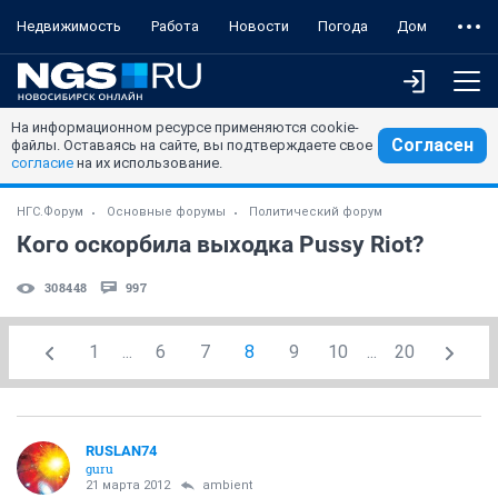
Недвижимость
Работа
Новости
Погода
Дом
На информационном ресурсе применяются cookie-
Согласен
файлы. Оставаясь на сайте, вы подтверждаете свое
согласие
на их использование.
НГС.Форум
Основные форумы
Политический форум
Кого оскорбила выходка Pussy Riot?
308448
997
1
...
6
7
8
9
10
...
20
RUSLAN74
guru
21 марта 2012
ambient