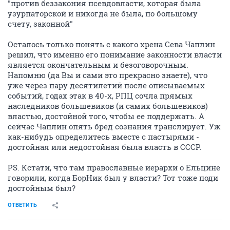
"против беззакония псевдовласти, которая была
узурпаторской и никогда не была, по большому
счету, законной"
Осталось только понять с какого хрена Сева Чаплин
решил, что именно его понимание законности власти
является окончательным и безоговорочным.
Напомню (да Вы и сами это прекрасно знаете), что
уже через пару десятилетий после описываемых
событий, годах этак в 40-х, РПЦ сочла прямых
наследников большевиков (и самих большевиков)
властью, достойной того, чтобы ее поддержать. А
сейчас Чаплин опять бред сознания транслирует. Уж
как-нибудь определитесь вместе с пастырями -
достойная или недостойная была власть в СССР.
PS. Кстати, что там православные иерархи о Ельцине
говорили, когда БорНик был у власти? Тот тоже поди
достойным был?
ОТВЕТИТЬ