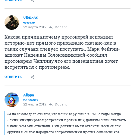
VlkRoSS
veteran
22 марта 2012
Docent
Какова причина,почему протоиерей вспомнил
историю-нет прямого призыва,но сказано-как в
таких случаях следует поступать.. Марк Фейгин-
адвокат Надежды Толоконниковой-сообщил
протоиерею Чаплину,что его подзащитная хочет
встретиться с протоиереем.
ОТВЕТИТЬ
Alippa
no status
22 марта 2012
Docent
«Я на самом деле считаю, что наши верующие в 1920-е годы, когда
Ленин инициировал репрессии против них, должны были отвечать
иначе, чем они отвечали. Они должны были отвечать всей силой
оружия и силой народного сопротивления против большевиков.