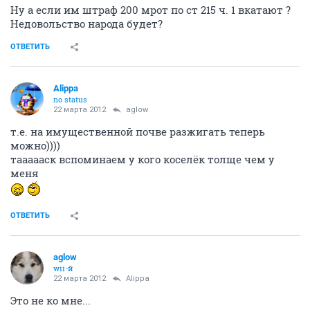
Ну а если им штраф 200 мрот по ст 215 ч. 1 вкатают ?
Недовольство народа будет?
ОТВЕТИТЬ
Alippa
no status
22 марта 2012
aglow
т.е. на имущественной почве разжигать теперь
можно))))
таааааск вспоминаем у кого коселёк толще чем у
меня
ОТВЕТИТЬ
aglow
wii-й
22 марта 2012
Alippa
Это не ко мне...