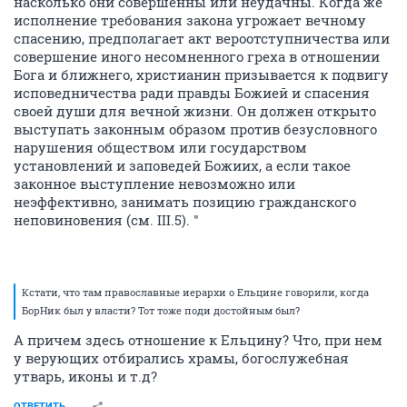
насколько они совершенны или неудачны. Когда же
исполнение требования закона угрожает вечному
спасению, предполагает акт вероотступничества или
совершение иного несомненного греха в отношении
Бога и ближнего, христианин призывается к подвигу
исповедничества ради правды Божией и спасения
своей души для вечной жизни. Он должен открыто
выступать законным образом против безусловного
нарушения обществом или государством
установлений и заповедей Божиих, а если такое
законное выступление невозможно или
неэффективно, занимать позицию гражданского
неповиновения (см. III.5). "
Кстати, что там православные иерархи о Ельцине говорили, когда
БорНик был у власти? Тот тоже поди достойным был?
А причем здесь отношение к Ельцину? Что, при нем
у верующих отбирались храмы, богослужебная
утварь, иконы и т.д?
ОТВЕТИТЬ