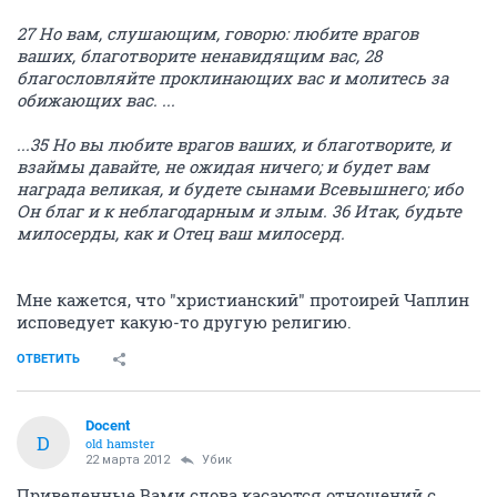
27 Но вам, слушающим, говорю: любите врагов
ваших, благотворите ненавидящим вас, 28
благословляйте проклинающих вас и молитесь за
обижающих вас. ...
...35 Но вы любите врагов ваших, и благотворите, и
взаймы давайте, не ожидая ничего; и будет вам
награда великая, и будете сынами Всевышнего; ибо
Он благ и к неблагодарным и злым. 36 Итак, будьте
милосерды, как и Отец ваш милосерд.
Мне кажется, что "христианский" протоирей Чаплин
исповедует какую-то другую религию.
ОТВЕТИТЬ
Docent
D
old hamster
22 марта 2012
Убик
Приведенные Вами слова касаются отношений с