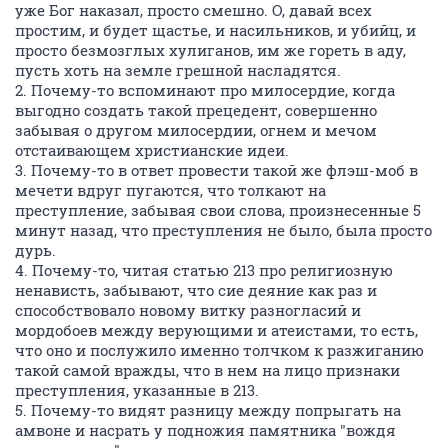
уже Бог наказал, просто смешно. О, давай всех
простим, и будет щастье, и насильников, и убийц, и
просто безмозглых хулиганов, им же гореть в аду,
пусть хоть на земле грешной насладятся.
2. Почему-то вспоминают про милосердие, когда
выгодно создать такой прецедент, совершенно
забывая о другом милосердии, огнем и мечом
отстаивающем христианские идеи.
3. Почему-то в ответ провести такой же флэш-моб в
мечети вдруг пугаются, что толкают на
преступление, забывая свои слова, произнесенные 5
минут назад, что преступления не было, была просто
дурь.
4. Почему-то, читая статью 213 про религиозную
ненависть, забывают, что сие деяние как раз и
способствовало новому витку разногласий и
мордобоев между верующими и атеистами, то есть,
что оно и послужило именно толчком к разжиганию
такой самой вражды, что в нем на лицо признаки
преступления, указанные в 213.
5. Почему-то видят разницу между попрыгать на
амвоне и насрать у подножия памятника "вождя