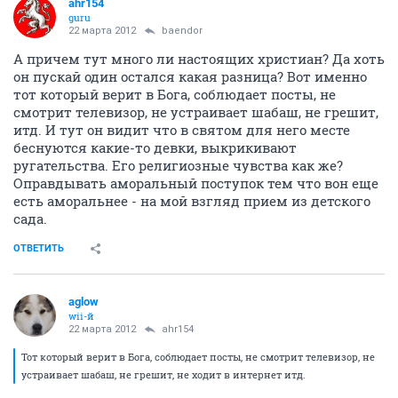
ahr154
guru
22 марта 2012
baendor
А причем тут много ли настоящих христиан? Да хоть
он пускай один остался какая разница? Вот именно
тот который верит в Бога, соблюдает посты, не
смотрит телевизор, не устраивает шабаш, не грешит,
итд. И тут он видит что в святом для него месте
беснуются какие-то девки, выкрикивают
ругательства. Его религиозные чувства как же?
Оправдывать аморальный поступок тем что вон еще
есть аморальнее - на мой взгляд прием из детского
сада.
ОТВЕТИТЬ
aglow
wii-й
22 марта 2012
ahr154
Тот который верит в Бога, соблюдает посты, не смотрит телевизор, не
устраивает шабаш, не грешит, не ходит в интернет итд.