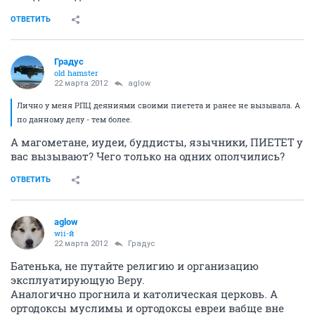
ОТВЕТИТЬ
Градус
old hamster
22 марта 2012
aglow
Лично у меня РПЦ деяниями своими пиетета и ранее не вызывала. А
по данному делу - тем более.
А магометане, иудеи, буддисты, язычники, ПИЕТЕТ у
вас вызывают? Чего только на одних ополчились?
ОТВЕТИТЬ
aglow
wii-й
22 марта 2012
Градус
Батенька, не путайте религию и организацию
эксплуатирующую Веру.
Аналогично прогнила и католическая церковь. А
ортодоксы муслимы и ортодоксы евреи вабще вне