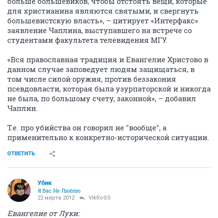
больше большевиков, чтобы отстоять вещи, которые
для христианина являются святыми, и свергнуть
большевистскую власть», – цитирует «Интерфакс»
заявление Чаплина, выступавшего на встрече со
студентами факультета телевидения МГУ.
«Вся православная традиция и Евангелие Христово в
данном случае заповедует людям защищаться, в
том числе силой оружия, против беззакония
псевдовласти, которая была узурпаторской и никогда
не была, по большому счету, законной», – добавил
Чаплин.
Т.е. про убийства он говорил не "вообще", а
применительно к конкретно-исторической ситуации.
ОТВЕТИТЬ
Убик
Я Вас Не Люблю
22 марта 2012
VlkRoSS
Евангелие от Луки: