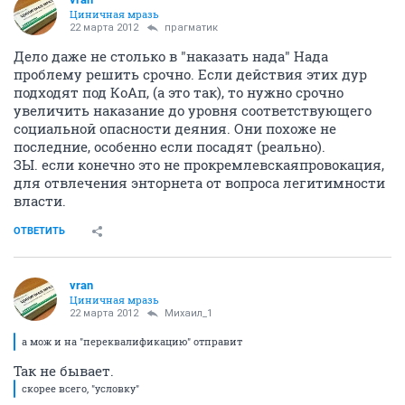
Циничная мразь
22 марта 2012
прагматик
Дело даже не столько в "наказать нада" Нада
проблему решить срочно. Если действия этих дур
подходят под КоАп, (а это так), то нужно срочно
увеличить наказание до уровня соответствующего
социальной опасности деяния. Они похоже не
последние, особенно если посадят (реально).
ЗЫ. если конечно это не прокремлевскаяпровокация,
для отвлечения энторнета от вопроса легитимности
власти.
ОТВЕТИТЬ
vran
Циничная мразь
22 марта 2012
Михаил_1
а мож и на "переквалификацию" отправит
Так не бывает.
скорее всего, "условку"