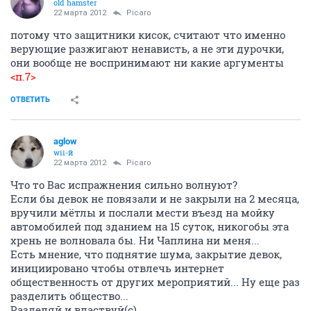
old hamster
22 марта 2012
Picaro
потому что защитники кисок, считают что именно
верующие разжигают ненависть, а не эти дурочки,
они вообще не воспринимают ни какие аргументы
<п.7>
ОТВЕТИТЬ
aglow
wii-й
22 марта 2012
Picaro
Что то Вас испражнения сильно волнуют?
Если бы девок не повязали и не закрыли на 2 месяца,
вручили мётлы и послали мести въезд на мойку
автомобилей под зданием на 15 суток, никогобы эта
хрень не волновала бы. Ни Чаплина ни меня...
Есть мнение, что поднятие шума, закрытие девок,
инициировано чтобы отвлечь интернет
общественность от других мероприятий... Ну еще раз
разделить общество...
Разделяй и властвуй(с)