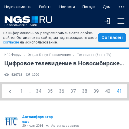
Недвижимость
Работа
Новости
Погода
Дом
На информационном ресурсе применяются cookie-
Согласен
файлы. Оставаясь на сайте, вы подтверждаете свое
согласие
на их использование.
НГС.Форум
Отдых Досуг Развлечения
Телевизор (Все о TV)
Цифровое телевидение в Новосибирске. (часть 2)
520718
1000
1
...
34
35
36
37
38
39
40
41
Автоинформатор
guru
20 июля 2014
Автоинформатор