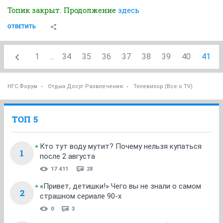
Топик закрыт. Продолжение
здесь
ОТВЕТИТЬ
1
...
34
35
36
37
38
39
40
41
НГС.Форум
Отдых Досуг Развлечения
Телевизор (Все о TV)
ТОП 5
Кто тут воду мутит? Почему нельзя купаться
1
после 2 августа
17 411
28
«Привет, детишки!» Чего вы не знали о самом
2
страшном сериале 90-х
0
3