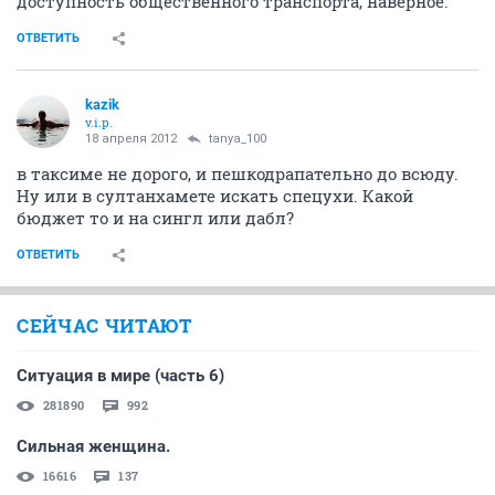
доступность общественного транспорта, наверное.
ОТВЕТИТЬ
kazik
v.i.p.
18 апреля 2012
tanya_100
в таксиме не дорого, и пешкодрапательно до всюду.
Ну или в султанхамете искать спецухи. Какой
бюджет то и на сингл или дабл?
ОТВЕТИТЬ
СЕЙЧАС ЧИТАЮТ
Ситуация в мире (часть 6)
281890
992
Сильная женщина.
16616
137