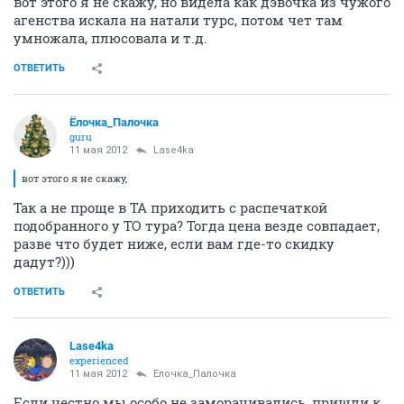
вот этого я не скажу, но видела как дэвочка из чужого
агенства искала на натали турс, потом чет там
умножала, плюсовала и т.д.
ОТВЕТИТЬ
Ёлочка_Палочка
guru
11 мая 2012
Lase4ka
вот этого я не скажу,
Так а не проще в ТА приходить с распечаткой
подобранного у ТО тура? Тогда цена везде совпадает,
разве что будет ниже, если вам где-то скидку
дадут?)))
ОТВЕТИТЬ
Lase4ka
experienced
11 мая 2012
Ёлочка_Палочка
Если честно мы особо не заморачивались, пришли к