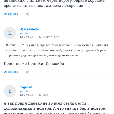
аланьский, с пляжем через дорогу, берите хорошие
средства для волос, там вода нехорошая.
ОТВЕТИТЬ
Н@стеньк@
Н
activist
13 мая 2012
GuimpLena
В Лонг ВИЧ? Ну у нас люди все-таки веселые. Вы уж лучше в Лонг Бич
слетайте. Отель как отель, аланьский, с пляжем через дорогу, берите
хорошие средства для волос, там вода нехорошая.
Конечно же Лонг Бич))спасибо
ОТВЕТИТЬ
Evgen78
E
activist
13 мая 2012
dvb
я так понял далеко не во всех отелях есть
холодильники в номера. А что значит бар в номере,
его можно использовать как холодильник (хранить