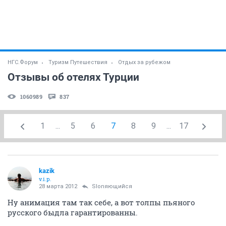
НГС.Форум
Туризм Путешествия
Отдых за рубежом
Отзывы об отелях Турции
1060989
837
1
...
5
6
7
8
9
...
17
kazik
v.i.p.
28 марта 2012
Slonяющийся
Ну анимация там так себе, а вот толпы пьяного
русского быдла гарантированны.