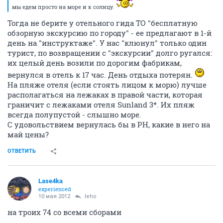
мы едем просто на море и к солнцу.
Тогда не берите у отельного гида ТО "бесплатную
обзорную экскурсию по городу" - ее предлагают в 1-й
день на "инструктаже". У нас "клюнул" только один
турист, по возвращении с "экскурсии" долго ругался:
их целый день возили по дорогим фабрикам,
вернулся в отель к 17 час. День отдыха потерян.
На пляже отеля (если стоять лицом к морю) лучше
располагаться на лежаках в правой части, которая
граничит с лежаками отеля Sunland 3*. Их пляж
всегда полупустой - слышно море.
C удовольствием вернулась бы в PH, какие в него на
май цены?
ОТВЕТИТЬ
Lase4ka
experienced
10 мая 2012
leho
на троих 74 со всеми сборами