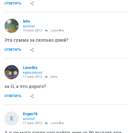
ОТВЕТИТЬ
leho
activist
10 мая 2012
Lase4ka
Эта сумма за сколько дней?
ОТВЕТИТЬ
Lase4ka
experienced
11 мая 2012
leho
за 11, а что дорого?
ОТВЕТИТЬ
Evgen78
E
activist
11 мая 2012
Lase4ka
А я не могу таких цен найти, мне от 90 выдает три