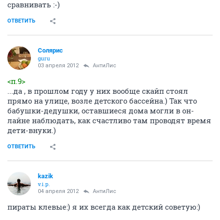
сравнивать :-)
ОТВЕТИТЬ
Солярис
guru
03 апреля 2012
АнтиЛис
<п.9>
...да , в прошлом году у них вообще скайп стоял
прямо на улице, возле детского бассейна.) Так что
бабушки-дедушки, оставшиеся дома могли в он-
лайне наблюдать, как счастливо там проводят время
дети-внуки.)
ОТВЕТИТЬ
kazik
v.i.p.
04 апреля 2012
АнтиЛис
пираты клевые:) я их всегда как детский советую:)