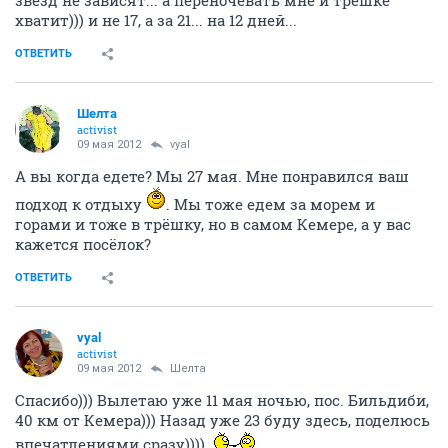
хватит))) и не 17, а за 21... на 12 дней...
ОТВЕТИТЬ
Шелта
activist
09 мая 2012
vyal
А вы когда едете? Мы 27 мая. Мне понравился ваш
подход к отдыху
. Мы тоже едем за морем и
горами и тоже в трёшку, но в самом Кемере, а у вас
кажется посёлок?
ОТВЕТИТЬ
vyal
activist
09 мая 2012
Шелта
Спасибо))) Вылетаю уже 11 мая ночью, пос. Бильдиби,
40 км от Кемера))) Назад уже 23 буду здесь, поделюсь
впечатлениями сразу))))