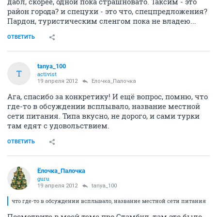
дабл, скорее, одной пока страшновато. Таксим - это
район города? и спецухи - это что, спецпредложения?
Пардон, туристическим сленгом пока не владею...
ОТВЕТИТЬ
tanya_100
T
activist
19 апреля 2012
Ёлочка_Палочка
Ага, спасибо за конкретику! И ещё вопрос, помню, что
где-то в обсуждении всплывало, название местной
сети питания. Типа вкусно, не дорого, и сами турки
там едят с удовольствием.
ОТВЕТИТЬ
Ёлочка_Палочка
guru
19 апреля 2012
tanya_100
что где-то в обсуждении всплывало, название местной сети питания
Посмотрите в моей теме про Стамбул, там это было.