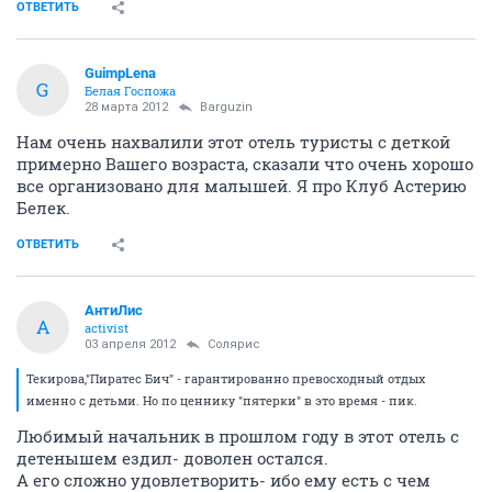
ОТВЕТИТЬ
GuimpLena
G
Белая Госпожа
28 марта 2012
Barguzin
Нам очень нахвалили этот отель туристы с деткой
примерно Вашего возраста, сказали что очень хорошо
все организовано для малышей. Я про Клуб Астерию
Белек.
ОТВЕТИТЬ
АнтиЛис
А
activist
03 апреля 2012
Солярис
Текирова,"Пиратес Бич" - гарантированно превосходный отдых
именно с детьми. Но по ценнику "пятерки" в это время - пик.
Любимый начальник в прошлом году в этот отель с
детенышем ездил- доволен остался.
А его сложно удовлетворить- ибо ему есть с чем