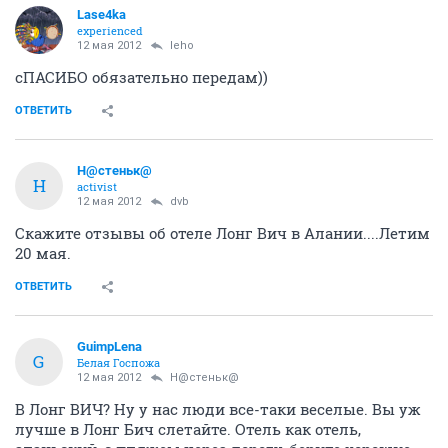
Lase4ka
experienced
12 мая 2012
leho
сПАСИБО обязательно передам))
ОТВЕТИТЬ
Н@стеньк@
Н
activist
12 мая 2012
dvb
Скажите отзывы об отеле Лонг Вич в Алании....Летим
20 мая.
ОТВЕТИТЬ
GuimpLena
G
Белая Госпожа
12 мая 2012
Н@стеньк@
В Лонг ВИЧ? Ну у нас люди все-таки веселые. Вы уж
лучше в Лонг Бич слетайте. Отель как отель,