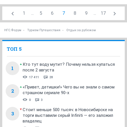
1
...
5
6
7
8
9
...
17
НГС.Форум
Туризм Путешествия
Отдых за рубежом
ТОП 5
Кто тут воду мутит? Почему нельзя купаться
1
после 2 августа
17 411
28
«Привет, детишки!» Чего вы не знали о самом
2
страшном сериале 90-х
0
3
Стоит меньше 500 тысяч: в Новосибирске на
3
торги выставили серый Infiniti — его заложил
владелец