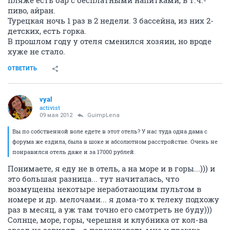
пиво, айран.
Турецкая ночь 1 раз в 2 недели. 3 бассейна, из них 2-
детских, есть горка.
В прошлом году у отеля сменился хозяин, но вроде
хуже не стало.
ОТВЕТИТЬ
vyal
activist
09 мая 2012
GuimpLena
Вы по собственной воле едете в этот отель? У нас туда одна дама с
форума же ездила, была в шоке и абсолютном расстройстве. Очень не
понравился отель даже и за 17000 рублей.
Понимаете, я еду не в отель, а на море и в горы...))) и
это большая разница... тут начиталась, что
возмущены некотыре неработающим пультом в
номере и др. мелочами... я дома-то к телеку подхожу
раз в месяц, а уж там точно его смотреть не буду)))
Солнце, море, горы, черешня и клубника от кол-ва
звезд не зависят... а переночевать мне и трешке