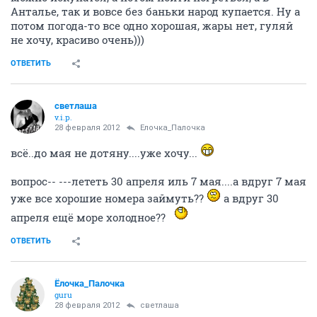
Анталье, так и вовсе без баньки народ купается. Ну а
потом погода-то все одно хорошая, жары нет, гуляй
не хочу, красиво очень)))
ОТВЕТИТЬ
светлаша
v.i.p.
28 февраля 2012
Ёлочка_Палочка
всё..до мая не дотяну....уже хочу...
вопрос-- ---лететь 30 апреля иль 7 мая....а вдруг 7 мая
уже все хорошие номера займуть??
а вдруг 30
апреля ещё море холодное??
ОТВЕТИТЬ
Ёлочка_Палочка
guru
28 февраля 2012
светлаша