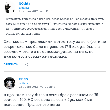
QQshka
member
26 марта 2012
FRISO
В прошлом году была в Rose Residence &beach 5*. Все хорошо, но в этом
году +30% к цене на те же даты(( Отзывы на tophotels были хорошие, в
принципе все соответствует, пляж очень чистенький, номера
стандартные, еды полно
Сколько вам предложили в этом году за него (если не
секрет сколько было в прошлом)? Я как раз была в
соседнем отеле с ним, посматриваю на него, но
думаю что в сумму не уложимся...
ОТВЕТИТЬ
FRISO
activist
26 марта 2012
QQshka
в прошлом году была в сентябре с ребенком за 75,
сейчас - 100. НО это цена на сентябрь, май был
подешевле. Продает его пегас