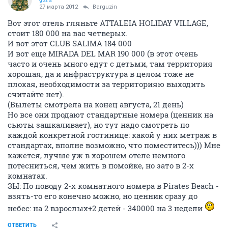
27 марта 2012
Barguzin
Вот этот отель гляньте ATTALEIA HOLIDAY VILLAGE,
стоит 180 000 на вас четверых.
И вот этот CLUB SALIMA 184 000
И вот еще MIRADA DEL MAR 190 000 (в этот очень
часто и очень много едут с детьми, там территория
хорошая, да и инфраструктура в целом тоже не
плохая, необходимости за территорияю выходить
считайте нет).
(Вылеты смотрела на конец августа, 21 день)
Но все они продают стандартные номера (ценник на
сьюты зашкаливает), но тут надо смотреть по
каждой конкретной гостинице: какой у них метраж в
стандартах, вполне возможно, что поместитесь))) Мне
кажется, лучше уж в хорошем отеле немного
потесниться, чем жить в помойке, но зато в 2-х
комнатах.
ЗЫ: По поводу 2-х комнатного номера в Pirates Beach -
взять-то его конечно можно, но ценник сразу до
небес: на 2 взрослых+2 детей - 340000 на 3 недели
ОТВЕТИТЬ