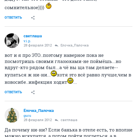
сомнительное))))
ОТВЕТИТЬ
светлаша
v.i.p.
28 февраля 2012
Ёлочка_Палочка
вот и я про ЭТО..поэтому наверное пока не
посмотришь своими глазюками-не поймёшь...но
вдруг-кто рядом был...а чё вы ща там делаете--
купаться ж ни-ни...
хотя это всё равно лучше,чем в
новосибе..инфекция ходит
...
ОТВЕТИТЬ
Ёлочка_Палочка
guru
28 февраля 2012
светлаша
Да почему ни-ни? Если банька в отеле есть, то вполне
можно искупатся, а потом пойти погреться, а в