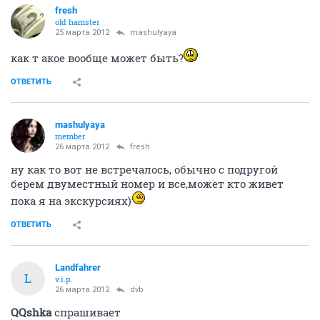
fresh
old hamster
25 марта 2012
mashulyaya
как т акое вообще может быть?
ОТВЕТИТЬ
mashulyaya
member
26 марта 2012
fresh
ну как то вот не встречалось, обычно с подругой
берем двуместный номер и все,может кто живет
пока я на экскурсиях)
ОТВЕТИТЬ
Landfahrer
L
v.i.p.
26 марта 2012
dvb
QQshka
спрашивает