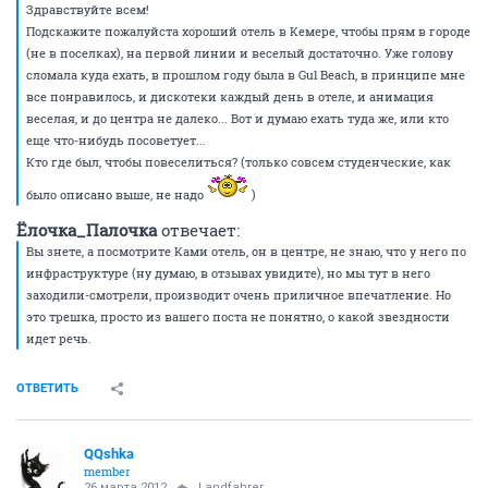
Здравствуйте всем!
Подскажите пожалуйста хороший отель в Кемере, чтобы прям в городе
(не в поселках), на первой линии и веселый достаточно. Уже голову
сломала куда ехать, в прошлом году была в Gul Beach, в принципе мне
все понравилось, и дискотеки каждый день в отеле, и анимация
веселая, и до центра не далеко... Вот и думаю ехать туда же, или кто
еще что-нибудь посоветует...
Кто где был, чтобы повеселиться? (только совсем студенческие, как
было описано выше, не надо
)
Ёлочка_Палочка
отвечает:
Вы знете, а посмотрите Ками отель, он в центре, не знаю, что у него по
инфраструктуре (ну думаю, в отзывах увидите), но мы тут в него
заходили-смотрели, производит очень приличное впечатление. Но
это трешка, просто из вашего поста не понятно, о какой звездности
идет речь.
ОТВЕТИТЬ
QQshka
member
26 марта 2012
Landfahrer