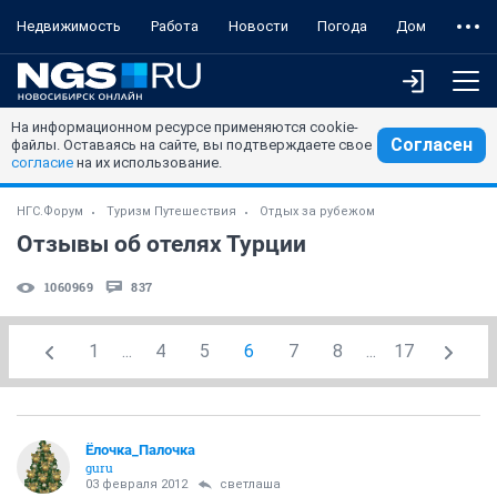
Недвижимость
Работа
Новости
Погода
Дом
На информационном ресурсе применяются cookie-
Согласен
файлы. Оставаясь на сайте, вы подтверждаете свое
согласие
на их использование.
НГС.Форум
Туризм Путешествия
Отдых за рубежом
Отзывы об отелях Турции
1060969
837
1
...
4
5
6
7
8
...
17
Ёлочка_Палочка
guru
03 февраля 2012
светлаша