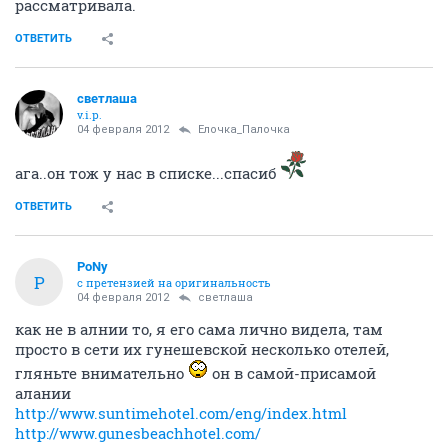
рассматривала.
ОТВЕТИТЬ
светлаша
v.i.p.
04 февраля 2012
Ёлочка_Палочка
ага..он тож у нас в списке...спасиб
ОТВЕТИТЬ
PoNy
P
с претензией на оригинальность
04 февраля 2012
светлаша
как не в алнии то, я его сама лично видела, там
просто в сети их гунешевской несколько отелей,
гляньте внимательно
он в самой-присамой
алании
http://www.suntimehotel.com/eng/index.html
http://www.gunesbeachhotel.com/