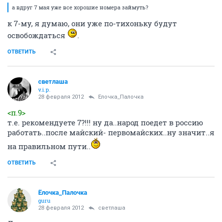
а вдруг 7 мая уже все хорошие номера займуть?
к 7-му, я думаю, они уже по-тихоньку будут
освобождаться
.
ОТВЕТИТЬ
светлаша
v.i.p.
28 февраля 2012
Ёлочка_Палочка
<п.9>
т.е. рекомендуете 7?!!! ну да..народ поедет в россию
работать..после майский- первомайских..ну значит..я
на правильном пути..
ОТВЕТИТЬ
Ёлочка_Палочка
guru
28 февраля 2012
светлаша