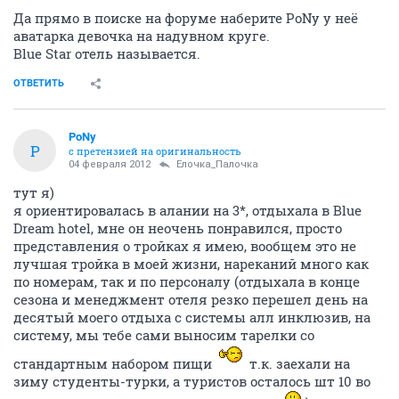
Да прямо в поиске на форуме наберите PoNy у неё
аватарка девочка на надувном круге.
Blue Star отель называется.
ОТВЕТИТЬ
PoNy
P
с претензией на оригинальность
04 февраля 2012
Ёлочка_Палочка
тут я)
я ориентировалась в алании на 3*, отдыхала в Blue
Dream hotel, мне он неочень понравился, просто
представления о тройках я имею, вообщем это не
лучшая тройка в моей жизни, нареканий много как
по номерам, так и по персоналу (отдыхала в конце
сезона и менеджмент отеля резко перешел день на
десятый моего отдыха с системы алл инклюзив, на
систему, мы тебе сами выносим тарелки со
стандартным набором пищи
т.к. заехали на
зиму студенты-турки, а туристов осталось шт 10 во