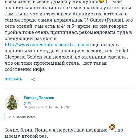
всем отеле, в сезон думаю у них лучше
)....мне
аланийская отельница знакомая сказала уже когда я
там жила, что из троек всех Аланийских, которые в
самом городе самая нормальная 3* Gunes (Гунеш), это
сеть отелей, там есть и 4* и 5* вроде, но она говорит
тройка тоже очень приличная, рекомендовала туда в
следующий раз ехать
http://www.guneshotels.com/tr....если
еще поеду в
аланию именно туда и планирую заселиться. Hedef
Cleopatra Golden sun нелохой, но отельница сказала ,
что он тоже проблемный отель....вот такая
собственно инфа
ОТВЕТИТЬ
Ёлочка_Палочка
guru
04 февраля 2012
PoNy
Blue Dream hotel
Точно, блин, Пони, а я перепутала название
, по-
моему второй раз.