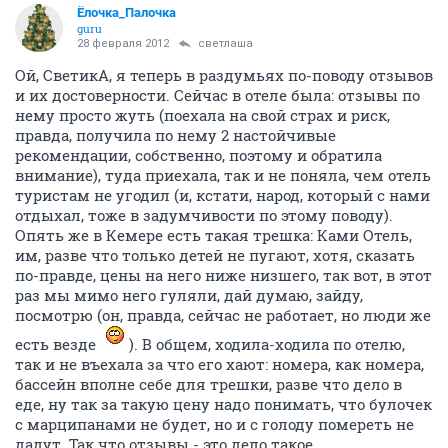
Ёлочка_Палочка
guru
28 февраля 2012
светлаша
Ой, СветикА, я теперь в раздумьях по-поводу отзывов
и их достоверности. Сейчас в отеле была: отзывы по
нему просто жуть (поехала на свой страх и риск,
правда, получила по нему 2 настойчивые
рекомендации, собственно, поэтому и обратила
внимание), туда приехала, так и не поняла, чем отель
туристам не угодил (и, кстати, народ, который с нами
отдыхал, тоже в задумчивости по этому поводу).
Опять же в Кемере есть такая трешка: Ками Отель,
им, разве что только детей не пугают, хотя, сказать
по-правде, цены на него ниже низшего, так вот, в этот
раз мы мимо него гуляли, дай думаю, зайду,
посмотрю (он, правда, сейчас не работает, но люди же
есть везде
). В общем, ходила-ходила по отелю,
так и не въехала за что его хают: номера, как номера,
бассейн вполне себе для трешки, разве что дело в
еде, ну так за такую цену надо понимать, что булочек
с марципанами не будет, но и с голоду помереть не
дадут. Так что отзывы - это дело такое,