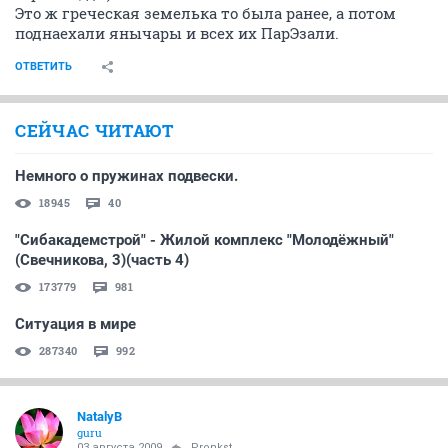
Это ж греческая земелька то была ранее, а потом
поднаехали янычары и всех их ПарЭзали.
ОТВЕТИТЬ
СЕЙЧАС ЧИТАЮТ
Немного о пружинах подвески.
18945
40
"Сибакадемстрой" - Жилой комплекс "Молодёжный"
(Свечникова, 3)(часть 4)
173779
981
Ситуация в мире
287340
992
NatalyB
guru
03 августа 2009
Pronkst