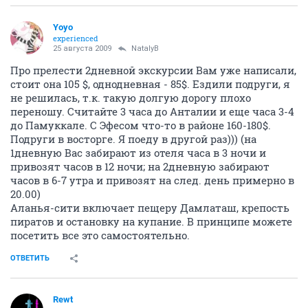
Yoyo
experienced
25 августа 2009
NatalyB
Про прелести 2дневной экскурсии Вам уже написали,
стоит она 105 $, однодневная - 85$. Ездили подруги, я
не решилась, т.к. такую долгую дорогу плохо
переношу. Считайте 3 часа до Анталии и еще часа 3-4
до Памуккале. С Эфесом что-то в районе 160-180$.
Подруги в восторге. Я поеду в другой раз))) (на
1дневную Вас забирают из отеля часа в 3 ночи и
привозят часов в 12 ночи; на 2дневную забирают
часов в 6-7 утра и привозят на след. день примерно в
20.00)
Аланья-сити включает пещеру Дамлаташ, крепость
пиратов и остановку на купание. В принципе можете
посетить все это самостоятельно.
ОТВЕТИТЬ
Rewt