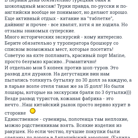
шоколадный массаж! Турки правда, по-русски и по-
английски вообще не понимают, но делают хорошо.
Еще активный отдых - катание на "таблетке",
дайвинг и прочее - все хвалят, хотя я не ходила. Но
отзывы знакомых суперские.
Много исторических экскурсий - кому интересно.
Берите обязательно у туроператора брошюру со
списком возможных мест, которые посетить!
Советую на яхте поплавать, красивый порт Marine,
просто безумно красиво...Романтично!
И отдельно мои 5 копеек против шоп-туров. Это
развод для дураков. На дегустации вин нам
пытались толкнуть бутылку по 30 долл за каждую, а
в ларьке возле отеля такая же за 15 долл! Но были
лошары, которые на экскурсии брали по 3 бутылки)))
Везде развод туристов, кожаная фабрика - это
нечто...Наш китайский рынок просто нервно курит в
сторонке
Единственное - сувениры, полотенца там неплохие,
можно родственникам взять. Всякие изделия из
ракушек. Но если честно, лучшие покупки были
сделаны по дороге в Анталийский аэропорт. (Ездила