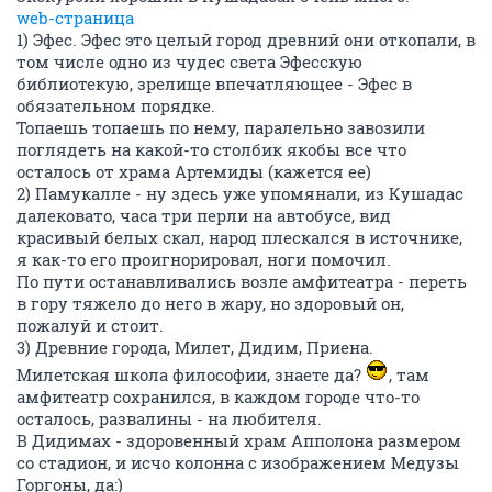
web-страница
1) Эфес. Эфес это целый город древний они откопали, в
том числе одно из чудес света Эфесскую
библиотекую, зрелище впечатляющее - Эфес в
обязательном порядке.
Топаешь топаешь по нему, паралельно завозили
поглядеть на какой-то столбик якобы все что
осталось от храма Артемиды (кажется ее)
2) Памукалле - ну здесь уже упомянали, из Кушадас
далековато, часа три перли на автобусе, вид
красивый белых скал, народ плескался в источнике,
я как-то его проигнорировал, ноги помочил.
По пути останавливались возле амфитеатра - переть
в гору тяжело до него в жару, но здоровый он,
пожалуй и стоит.
3) Древние города, Милет, Дидим, Приена.
Милетская школа философии, знаете да?
, там
амфитеатр сохранился, в каждом городе что-то
осталось, развалины - на любителя.
В Дидимах - здоровенный храм Апполона размером
со стадион, и исчо колонна с изображением Медузы
Горгоны, да:)