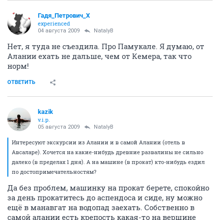
Гадя_Петрович_Х
experienced
04 августа 2009
NatalyB
Нет, я туда не съездила. Про Памукале. Я думаю, от
Алании ехать не дальше, чем от Кемера, так что
норм!
ОТВЕТИТЬ
kazik
v.i.p.
05 августа 2009
NatalyB
Интересуют экскурсии из Алании и в самой Алании (отель в
Авсаларе). Хочется на какие-нибудь древние развалины не сильно
далеко (в пределах 1 дня). А на машине (в прокат) кто-нибудь ездил
по достопримечательностям?
Да без проблем, машинку на прокат берете, спокойно
за день прокатитесь до аспендоса и сиде, ну можно
ещё в манавгат на водопад заехать. Собственно в
самой алании есть крепость какая-то на вершине