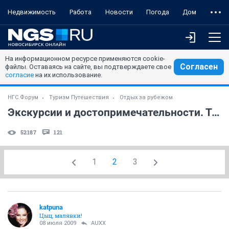
Недвижимость
Работа
Новости
Погода
Дом
На информационном ресурсе применяются cookie-
Согласен
файлы. Оставаясь на сайте, вы подтверждаете свое
согласие
на их использование.
НГС.Форум
Туризм Путешествия
Отдых за рубежом
Экскурсии и достопримечательности. Турция.
52187
121
1
2
3
katpuna
Цыц, малявки!
08 июля 2009
AUXX