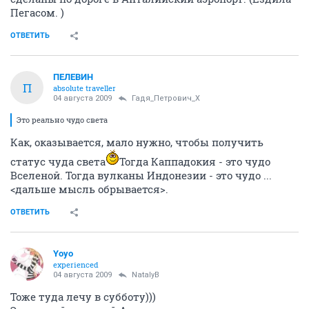
Пегасом. )
ОТВЕТИТЬ
ПЕЛЕВИН
П
absolute traveller
04 августа 2009
Гадя_Петрович_Х
Это реально чудо света
Как, оказывается, мало нужно, чтобы получить
статус чуда света
Тогда Каппадокия - это чудо
Вселеной. Тогда вулканы Индонезии - это чудо ...
<дальше мысль обрывается>.
ОТВЕТИТЬ
Yoyo
experienced
04 августа 2009
NatalyB
Тоже туда лечу в субботу)))