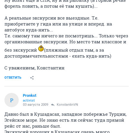
Ну возят еще в СПА, ну и на рыбалку (в горной речке
форель ловить, а потом её там кушать)...
А реальные экскурсии все выездные. Т.е.
приобретаете у гида или на улице и вперед. на
автобусе куда-нить...
Т.е. самому там ничего не посмотришь... Только через
организованные экскурсии. Но место там классное и
без экскурсий
(пляжный отдых там, а за
достопримечательностями - ехать куда-нить)
С уважением, Константин
ОТВЕТИТЬ
Pronkst
P
activist
03 августа 2009
KonstantinVN
Давно был в Кушадасах, западное побережье Турции,
Эгейское море. Не знаю есть ли сейчас туда прямой
рейс от нас, раньше был.
Экскурсий хороших в Кушадасах очень много.