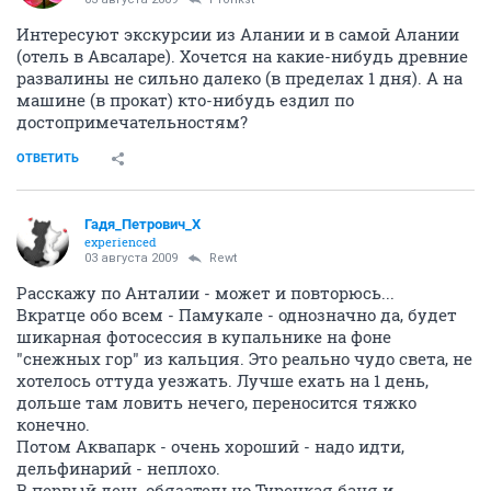
Интересуют экскурсии из Алании и в самой Алании
(отель в Авсаларе). Хочется на какие-нибудь древние
развалины не сильно далеко (в пределах 1 дня). А на
машине (в прокат) кто-нибудь ездил по
достопримечательностям?
ОТВЕТИТЬ
Гадя_Петрович_Х
experienced
03 августа 2009
Rewt
Расскажу по Анталии - может и повторюсь...
Вкратце обо всем - Памукале - однозначно да, будет
шикарная фотосессия в купальнике на фоне
"снежных гор" из кальция. Это реально чудо света, не
хотелось оттуда уезжать. Лучше ехать на 1 день,
дольше там ловить нечего, переносится тяжко
конечно.
Потом Аквапарк - очень хороший - надо идти,
дельфинарий - неплохо.
В первый день обязательно Турецкая баня и