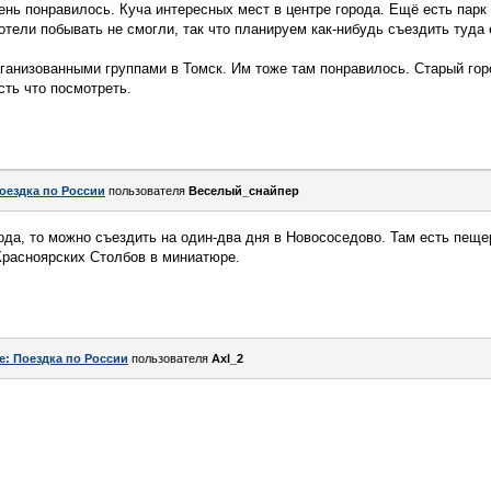
ень понравилось. Куча интересных мест в центре города. Ещё есть парк
отели побывать не смогли, так что планируем как-нибудь съездить туда 
рганизованными группами в Томск. Им тоже там понравилось. Старый го
сть что посмотреть.
оездка по России
пользователя
Веселый_снайпер
ода, то можно съездить на один-два дня в Новососедово. Там есть пещер
Красноярских Столбов в миниатюре.
e: Поездка по России
пользователя
Axl_2