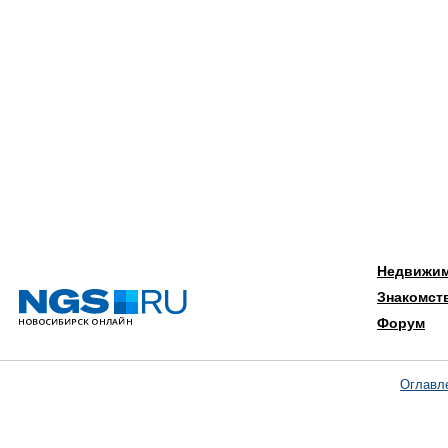
Недвижи
Знакомст
Форум
Оглавл