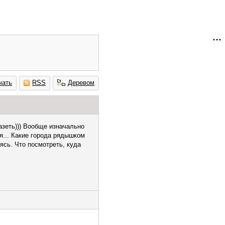
чать
RSS
Деревом
азеть))) Вообще изначально
ся... Какие города рядышком
ясь. Что посмотреть, куда