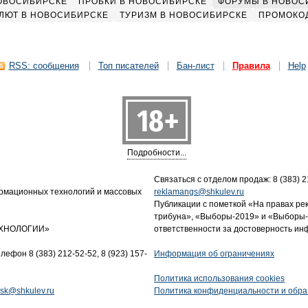
НОВОСИБИРСКЕ
ПРОБКИ В НОВОСИБИРСКЕ
ФОРУМЫ В НОВОС
ЛЮТ В НОВОСИБИРСКЕ
ТУРИЗМ В НОВОСИБИРСКЕ
ПРОМОКО
RSS: сообщения
Топ писателей
Бан-лист
Правила
Help
Подробности...
Связаться с отделом продаж: 8 (383) 21
ормационных технологий и массовых
reklamangs@shkulev.ru
Публикации с пометкой «На правах ре
трибуна», «Выборы-2019» и «Выборы-
ТЕХНОЛОГИИ»
ответственности за достоверность и
лефон 8 (383) 212-52-52, 8 (923) 157-
Информация об ограничениях
Политика использования cookies
tnsk@shkulev.ru
Политика конфиденциальности и обра