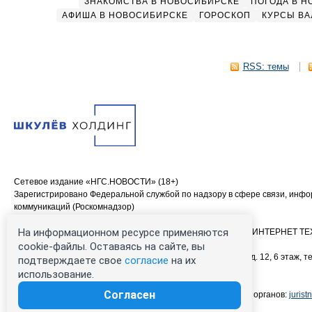
ЗНАКОМСТВА В НОВОСИБИРСКЕ
ПОГОДА В 
АФИША В НОВОСИБИРСКЕ
ГОРОСКОП
КУРСЫ ВА
RSS: темы
Сетевое издание «НГС.НОВОСТИ» (18+)
Зарегистрировано Федеральной службой по надзору в сфере связи, инф
коммуникаций (Роскомнадзор)
Свидетельство о регистрации СМИ ЭЛ № ФС 77—84683
На информационном ресурсе применяются
Учредитель: Общество с ограниченной ответственностью «ИНТЕРНЕТ 
Главный редактор: Громкова Елена Александровна
cookie-файлы. Оставаясь на сайте, вы
Адрес редакции: 630099, Россия, Новосибирск, ул. Ленина, д. 12, 6 этаж, те
подтверждаете свое
согласие
на их
00-00 (круглосуточно)
использование.
Электронный адрес редакции:
ngs@shkulev.ru
Согласен
Контактные данные для Роскомнадзора и государственных органов:
juris
Техподдержка:
help@shkulev.ru
, 8 (800) 200-03-83 (доб.3)