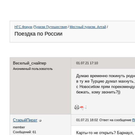
НГС.Форум
/
Туризм Путешествия
/
Местный туризм. Алтай
/
Поездка по России
Веселый_снайпер
01.07.21 17:10
Анонимный пользователь
Думаю временно покинуть родно
в ту же Турцию думал махнуть, 
с Новосибом прям порекомендуе
бежать, кому звонить?))
СтарыйПират
01.07.21 18:02
Ответ на сообщение
П
member
Сообщений: 61
Карты-то не открыть? Барнаул,