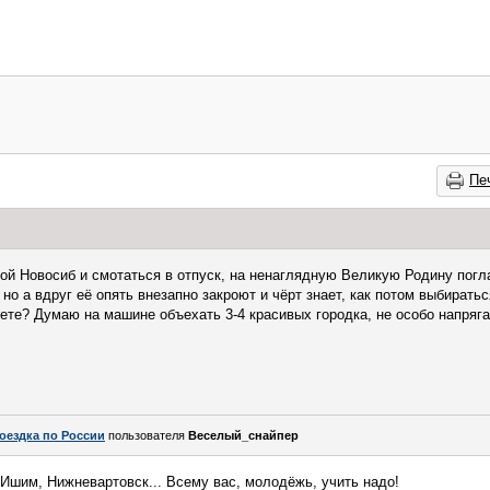
Пе
й Новосиб и смотаться в отпуск, на ненаглядную Великую Родину погл
но а вдруг её опять внезапно закроют и чёрт знает, как потом выбирать
те? Думаю на машине объехать 3-4 красивых городка, не особо напряга
оездка по России
пользователя
Веселый_снайпер
 Ишим, Нижневартовск... Всему вас, молодёжь, учить надо!