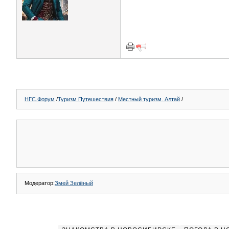
НГС.Форум
/
Туризм Путешествия
/
Местный туризм. Алтай
/
Модератор:
Змей Зелёный