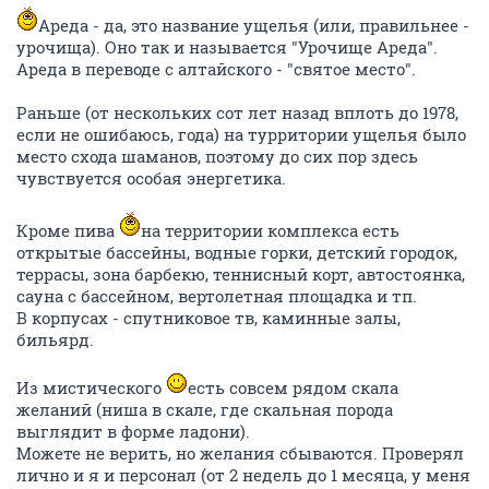
Ареда - да, это название ущелья (или, правильнее -
урочища). Оно так и называется "Урочище Ареда".
Ареда в переводе с алтайского - "святое место".
Раньше (от нескольких сот лет назад вплоть до 1978,
если не ошибаюсь, года) на турритории ущелья было
место схода шаманов, поэтому до сих пор здесь
чувствуется особая энергетика.
Кроме пива
на территории комплекса есть
открытые бассейны, водные горки, детский городок,
террасы, зона барбекю, теннисный корт, автостоянка,
сауна с бассейном, вертолетная площадка и тп.
В корпусах - спутниковое тв, каминные залы,
бильярд.
Из мистического
есть совсем рядом скала
желаний (ниша в скале, где скальная порода
выглядит в форме ладони).
Можете не верить, но желания сбываются. Проверял
лично и я и персонал (от 2 недель до 1 месяца, у меня