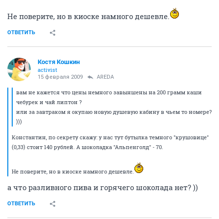
Не поверите, но в киоске намного дешевле.
ОТВЕТИТЬ
Костя Кошкин
activist
15 февраля 2009
AREDA
вам не кажется что цены немного завыншены на 200 грамм каши
чебурек и чай липтон ?
или за завтраком я окупаю новую душевую кабину в чьем то номере?
)))
Константин, по секрету скажу: у нас тут бутылка темного "крушовице"
(0,33) стоит 140 рублей. А шоколадка "Альпенголд" - 70.
Не поверите, но в киоске намного дешевле.
а что разливного пива и горячего шоколада нет? ))
ОТВЕТИТЬ