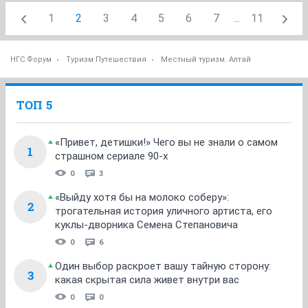
1
2
3
4
5
6
7
...
11
НГС.Форум
Туризм Путешествия
Местный туризм. Алтай
ТОП 5
«Привет, детишки!» Чего вы не знали о самом
1
страшном сериале 90-х
0
3
«Выйду хотя бы на молоко соберу»:
2
трогательная история уличного артиста, его
куклы-дворника Семена Степановича
0
6
Один выбор раскроет вашу тайную сторону:
3
какая скрытая сила живет внутри вас
0
0