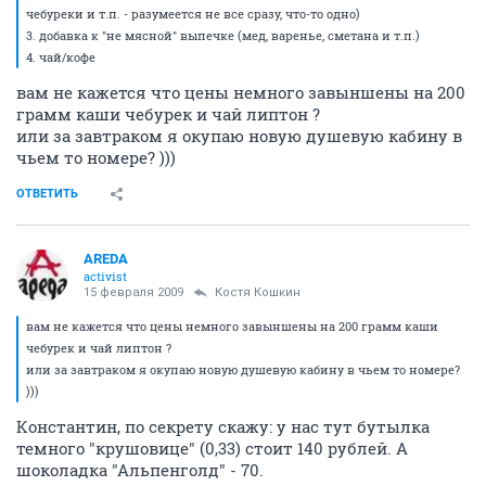
чебуреки и т.п. - разумеется не все сразу, что-то одно)
3. добавка к "не мясной" выпечке (мед, варенье, сметана и т.п.)
4. чай/кофе
вам не кажется что цены немного завыншены на 200
грамм каши чебурек и чай липтон ?
или за завтраком я окупаю новую душевую кабину в
чьем то номере? )))
ОТВЕТИТЬ
AREDA
activist
15 февраля 2009
Костя Кошкин
вам не кажется что цены немного завыншены на 200 грамм каши
чебурек и чай липтон ?
или за завтраком я окупаю новую душевую кабину в чьем то номере?
)))
Константин, по секрету скажу: у нас тут бутылка
темного "крушовице" (0,33) стоит 140 рублей. А
шоколадка "Альпенголд" - 70.