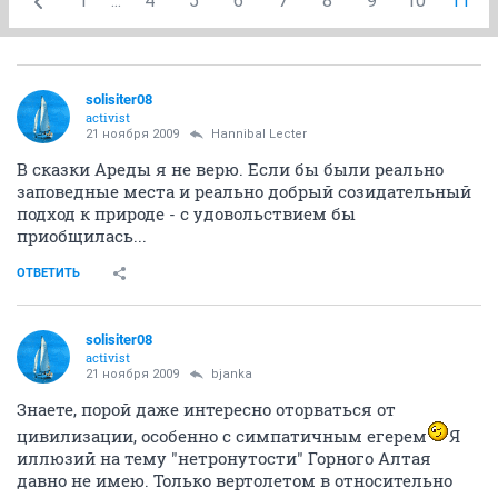
1
...
4
5
6
7
8
9
10
11
solisiter08
activist
21 ноября 2009
Hannibal Lecter
В сказки Ареды я не верю. Если бы были реально
заповедные места и реально добрый созидательный
подход к природе - с удовольствием бы
приобщилась...
ОТВЕТИТЬ
solisiter08
activist
21 ноября 2009
bjanka
Знаете, порой даже интересно оторваться от
цивилизации, особенно с симпатичным егерем
Я
иллюзий на тему "нетронутости" Горного Алтая
давно не имею. Только вертолетом в относительно