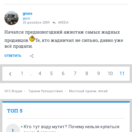
gruss
guru
25 декабря 2009
AREDA
Начался предновогодний ажиотаж самых жадных
продавцов.
Те, кто жадничал не сильно, давно уже
всё продали.
ОТВЕТИТЬ
1
...
4
5
6
7
8
9
10
11
НГС.Форум
Туризм Путешествия
Местный туризм. Алтай
ТОП 5
Кто тут воду мутит? Почему нельзя купаться
1