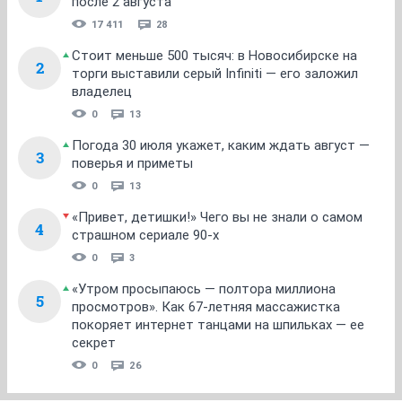
после 2 августа
17 411
28
Стоит меньше 500 тысяч: в Новосибирске на
2
торги выставили серый Infiniti — его заложил
владелец
0
13
Погода 30 июля укажет, каким ждать август —
3
поверья и приметы
0
13
«Привет, детишки!» Чего вы не знали о самом
4
страшном сериале 90-х
0
3
«Утром просыпаюсь — полтора миллиона
5
просмотров». Как 67-летняя массажистка
покоряет интернет танцами на шпильках — ее
секрет
0
26