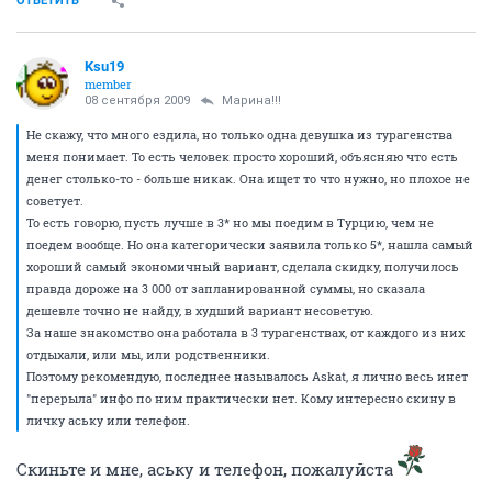
ОТВЕТИТЬ
Ksu19
member
08 сентября 2009
Марина!!!
Не скажу, что много ездила, но только одна девушка из турагенства
меня понимает. То есть человек просто хороший, объясняю что есть
денег столько-то - больше никак. Она ищет то что нужно, но плохое не
советует.
То есть говорю, пусть лучше в 3* но мы поедим в Турцию, чем не
поедем вообще. Но она категорически заявила только 5*, нашла самый
хороший самый экономичный вариант, сделала скидку, получилось
правда дороже на 3 000 от запланированной суммы, но сказала
дешевле точно не найду, в худший вариант несоветую.
За наше знакомство она работала в 3 турагенствах, от каждого из них
отдыхали, или мы, или родственники.
Поэтому рекомендую, последнее называлось Askat, я лично весь инет
"перерыла" инфо по ним практически нет. Кому интересно скину в
личку аську или телефон.
Скиньте и мне, аську и телефон, пожалуйста