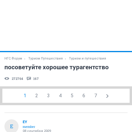
НГС.Форум
Туризм Путешествия
Туризм и путешествия
посоветуйте хорошее турагентство
272764
167
1
2
3
4
5
6
7
EY
E
member
08 сентября 2009