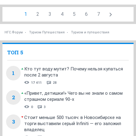
1
2
3
4
5
6
7
НГС.Форум
Туризм Путешествия
Туризм и путешествия
ТОП 5
Кто тут воду мутит? Почему нельзя купаться
1
после 2 августа
17 411
28
«Привет, детишки!» Чего вы не знали о самом
2
страшном сериале 90-х
0
3
Стоит меньше 500 тысяч: в Новосибирске на
3
торги выставили серый Infiniti — его заложил
владелец