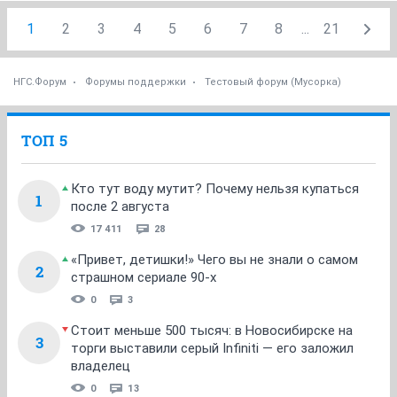
1
2
3
4
5
6
7
8
...
21
НГС.Форум
Форумы поддержки
Тестовый форум (Мусорка)
ТОП 5
Кто тут воду мутит? Почему нельзя купаться
1
после 2 августа
17 411
28
«Привет, детишки!» Чего вы не знали о самом
2
страшном сериале 90-х
0
3
Стоит меньше 500 тысяч: в Новосибирске на
3
торги выставили серый Infiniti — его заложил
владелец
0
13