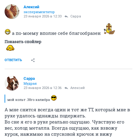
Алексий
экспериментатор
23 января 2026 в 12:33
Сарра
а по-моему вполне себе благообразен
Показать спойлер
ОТВЕТИТЬ
Сарра
Мудрая
23 января 2026 в 12:36
Алексий
мой кольт .38го калибра
А мне снится всегда один и тот же ТТ, который мне в
руке удалось однажды подержать.
Во сне я его в руке реально ощущаю. Чувствую его
вес, холод металла. Всегда ощущаю, как взвожу
курок, нажимаю на спусковой крючок и вижу