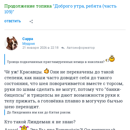
Продолжение топика
"Доброго утра, ребята (часть
109)"
ОТВЕТИТЬ
Сарра
Мудрая
21 января 2026 в 22:18
Автоинформатор
Троица подкачанных пригламуренных немца в наколках?
Чё уж! Красавцы.
Они не перекачены до такой
степени, как наши часто доводят себя до такого
состояния, что шея поворачивается вместе с торсом,
руки по швам сделать не могут, потому что "банки-
бицепсы" и трицепсы не дают возможности руки к
телу прижать, а головёнка плавно в могучую бычью
шею переходит.
До Линдемана им как до Китая раком.
Кто такой Линдеман я не знаю?
Ааааа!
Это Вы про Rammstein?! Он типичный