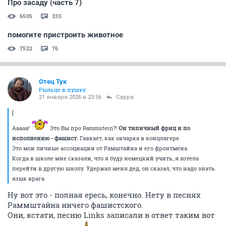
Про засаду (часть 7)
6505
335
помогите пристроить животное
7522
76
Отец Тук
Рыльце в пушку
21 января 2026 в 23:56
Сарра
[
Ааааа!
Это Вы про Rammstein?!
Он типичный фриц и по
исполнению - фашист.
Гавкает, как овчарка в концлагере.
Это мои личные ассоциации от Рамштайна и его фронтмена.
Когда в школе мне сказали, что я буду немецкий учить, я хотела
перейти в другую школу. Удержал меня дед, он сказал, что надо знать
язык врага.
Ну вот это - полная ересь, конечно. Нету в песнях
Раммштайна ничего фашистского.
Они, кстати, песню Links записали в ответ таким вот