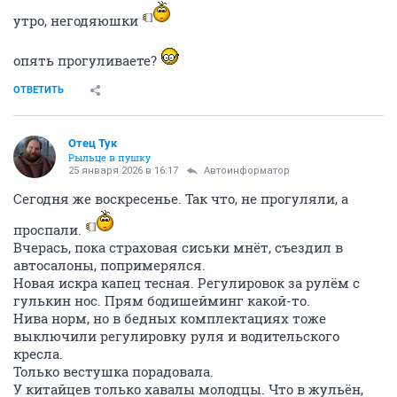
утро, негодяюшки
опять прогуливаете?
ОТВЕТИТЬ
Отец Тук
Рыльце в пушку
25 января 2026 в 16:17
Автоинформатор
Сегодня же воскресенье. Так что, не прогуляли, а
проспали.
Вчерась, пока страховая сиськи мнёт, съездил в
автосалоны, попримерялся.
Новая искра капец тесная. Регулировок за рулём с
гулькин нос. Прям бодишейминг какой-то.
Нива норм, но в бедных комплектациях тоже
выключили регулировку руля и водительского
кресла.
Только вестушка порадовала.
У китайцев только хавалы молодцы. Что в жульён,