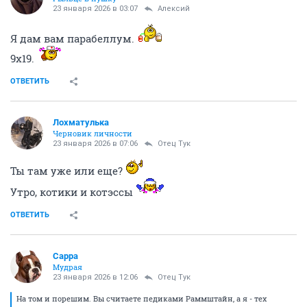
23 января 2026 в 03:07
Алексий
Я дам вам парабеллум.
9х19.
ОТВЕТИТЬ
Лохматулька
Черновик личности
23 января 2026 в 07:06
Отец Тук
Ты там уже или еще?
Утро, котики и котэссы
ОТВЕТИТЬ
Сарра
Мудрая
23 января 2026 в 12:06
Отец Тук
На том и порешим. Вы считаете педиками Раммштайн, а я - тех