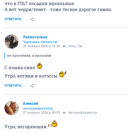
что в f7|h7 посадки идеальные.
А вот черри/тенет - тоже тесное дорогое гамно.
ОТВЕТИТЬ
Лохматулька
Черновик личности
25 января 2026 в 16:39
Отец Тук
не прогуляли, а проспали
С языка снял
Утро, котики и котэссы
ОТВЕТИТЬ
Алексий
экспериментатор
27 января 2026 в 09:33
Автоинформатор
Утро, негодяюшки