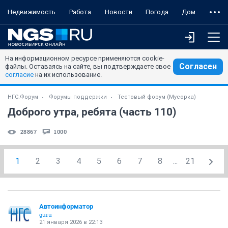
Недвижимость
Работа
Новости
Погода
Дом
На информационном ресурсе применяются cookie-
Согласен
файлы. Оставаясь на сайте, вы подтверждаете свое
согласие
на их использование.
НГС.Форум
Форумы поддержки
Тестовый форум (Мусорка)
Доброго утра, ребята (часть 110)
28867
1000
1
2
3
4
5
6
7
8
...
21
Автоинформатор
guru
21 января 2026 в 22:13