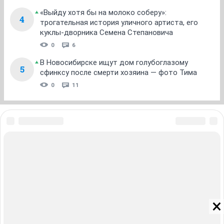
«Выйду хотя бы на молоко соберу»:
4
трогательная история уличного артиста, его
куклы-дворника Семена Степановича
0
6
В Новосибирске ищут дом голубоглазому
5
сфинксу после смерти хозяина — фото Тима
0
11
ЗНАКОМСТВА В НОВОСИБИРСКЕ
ПОГОДА В НОВОСИБИРСКЕ
ПРОБКИ В НОВОСИБИРСКЕ
ФОРУМЫ В НОВОСИБИРСКЕ
ТЕЛЕПРОГРАММА В НОВОСИБИРСКЕ
АФИША В НОВОСИБИРСКЕ
ГОРОСКОП
КУРСЫ ВАЛЮТ В НОВОСИБИРСКЕ
ТУРИЗМ В НОВОСИБИРСКЕ
ПРОМОКОДЫ В НОВОСИБИРСКЕ
РЕКЛАМА В НОВОСИБИРСКЕ